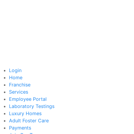
Login
Home
Franchise
Services
Employee Portal
Laboratory Testings
Luxury Homes
Adult Foster Care
Payments