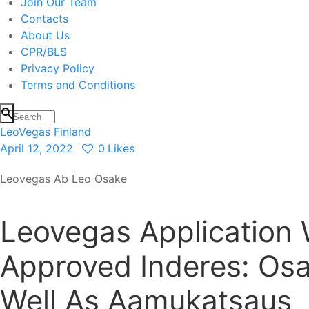
Join Our Team
Contacts
About Us
CPR/BLS
Privacy Policy
Terms and Conditions
LeoVegas Finland
April 12, 2022
0
Likes
Leovegas Ab Leo Osake
Leovegas Application 
Approved Inderes: Osak
Well As Aamukatsaus