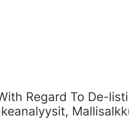
With Regard To De-list
eanalyysit, Mallisalkk