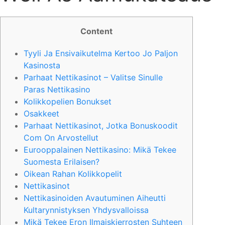
Content
Tyyli Ja Ensivaikutelma Kertoo Jo Paljon
Kasinosta
Parhaat Nettikasinot – Valitse Sinulle
Paras Nettikasino
Kolikkopelien Bonukset
Osakkeet
Parhaat Nettikasinot, Jotka Bonuskoodit
Com On Arvostellut
Eurooppalainen Nettikasino: Mikä Tekee
Suomesta Erilaisen?
Oikean Rahan Kolikkopelit
Nettikasinot
Nettikasinoiden Avautuminen Aiheutti
Kultarynnistyksen Yhdysvalloissa
Mikä Tekee Eron Ilmaiskierrosten Suhteen