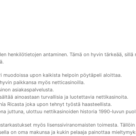
en henkilötietojen antaminen. Tämä on hyvin tärkeää, sillä 
ä.
ri muodoissa upon kaikista helpoin pöytäpeli aloittaa.
 hyvin paikkansa myös netticasinoilla.
sinon asiakaspalvelusta.
ltää ainoastaan turvallisia ja luotettavia nettikasinoita.
hía Ricasta joka upon tehnyt työstä haasteellista.
 juttuna, ulottuu nettikasinoiden historia 1990-luvun puoliv
uustarkastukset myös lisenssiviranomaisten toimesta. Tällöin
kaisella on oma makunsa ja kukin pelaaja painottaa mieltymyk