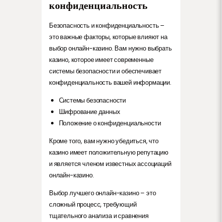
конфиденциальность
Безопасность и конфиденциальность –
это важные факторы, которые влияют на
выбор онлайн-казино. Вам нужно выбрать
казино, которое имеет современные
системы безопасности и обеспечивает
конфиденциальность вашей информации.
Системы безопасности
Шифрование данных
Положение о конфиденциальности
Кроме того, вам нужно убедиться, что
казино имеет положительную репутацию
и является членом известных ассоциаций
онлайн-казино.
Выбор лучшего онлайн-казино – это
сложный процесс, требующий
тщательного анализа и сравнения