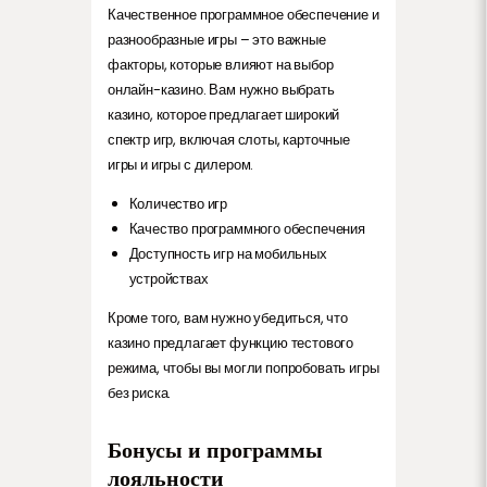
Качественное программное обеспечение и
разнообразные игры – это важные
факторы, которые влияют на выбор
онлайн-казино. Вам нужно выбрать
казино, которое предлагает широкий
спектр игр, включая слоты, карточные
игры и игры с дилером.
Количество игр
Качество программного обеспечения
Доступность игр на мобильных
устройствах
Кроме того, вам нужно убедиться, что
казино предлагает функцию тестового
режима, чтобы вы могли попробовать игры
без риска.
Бонусы и программы
лояльности