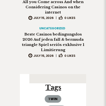
All you Come across And when
Considering Casinos on the
internet
JULY 15, 2026
|
0
LIKES
UNCATEGORIZED
Beste Casinos bedingungslos
2026 Auf jeden fall & bermuda
triangle Spiel seriös exklusive 1
Limitierung
JULY 15, 2026
|
0
LIKES
Tags
1 WIN