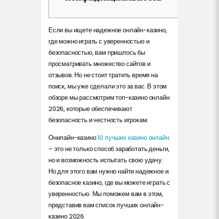
Если вы ищете надежное онлайн-казино,
где можно играть с уверенностью и
безопасностью, вам пришлось бы
просматривать множество сайтов и
отзывов. Но не стоит тратить время на
поиск, мы уже сделали это за вас. В этом
обзоре мы рассмотрим топ-казино онлайн
2026, которые обеспечивают
безопасность и честность игрокам.
Онилайн-казино
10 лучших казино онлайн
– это не только способ заработать деньги,
но и возможность испытать свою удачу.
Но для этого вам нужно найти надежное и
безопасное казино, где вы можете играть с
уверенностью. Мы поможем вам в этом,
представив вам список лучших онлайн-
казино 2026.