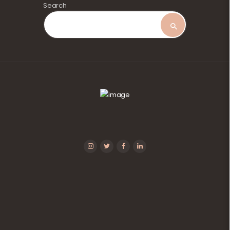
Search