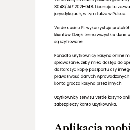
8048/JAZ 2021-048. Licencja ta zezwa
jurysdykcjach, w tym także w Polsce.
Verde casino PL wykorzystuje protok
klientów. Dzięki temu wszystkie dane
są szyfrowane.
Ponadto użytkownicy kasyna online 
sprawdzanie, żeby mieć dostęp do op
dostarczyć kopię paszportu czy inneg
prawdziwość danych wprowadzonych p
konta gracza kasyna przez innych.
Użytkownicy serwisu Verde kasyno onl
zabezpieczy konto użytkownika.
Aplikacja mob