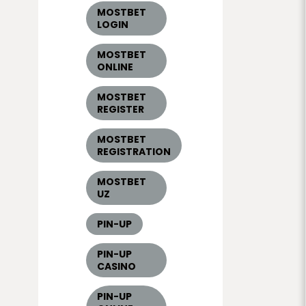
MOSTBET
LOGIN
MOSTBET
ONLINE
MOSTBET
REGISTER
MOSTBET
REGISTRATION
MOSTBET
UZ
PIN-UP
PIN-UP
CASINO
PIN-UP