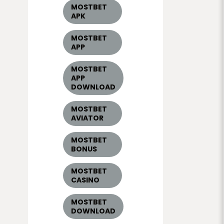
MOSTBET
APK
MOSTBET
APP
MOSTBET
APP
DOWNLOAD
MOSTBET
AVIATOR
MOSTBET
BONUS
MOSTBET
CASINO
MOSTBET
DOWNLOAD