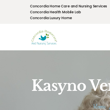
Concordia Home Care and Nursing Services
Concordia Health Mobile Lab
Concordia Luxury Home
Kasyno Ver
Home