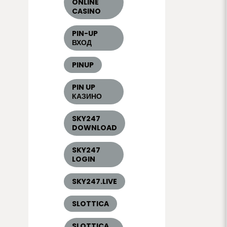
ONLINE
CASINO
PIN-UP
ВХОД
PINUP
PIN UP
КАЗИНО
SKY247
DOWNLOAD
SKY247
LOGIN
SKY247.LIVE
SLOTTICA
SLOTTICA