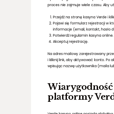
proces nie zajmuje wiele czasu. Aby u
Przejdź na stronę kasyna Verde i klikn
Pojawi się formularz rejestracji w
informacje (email, kontakt, hasło d
Potwierdź regulamin kasyna online.
Akceptuj rejestrację.
Na adres mailowy zarejestrowany prz
i kliknij link, aby aktywować konto. P
wpisując nazwę użytkownika (maila lu
Wiarygodność 
platformy Ver
Verde kasyno online posiada globaln