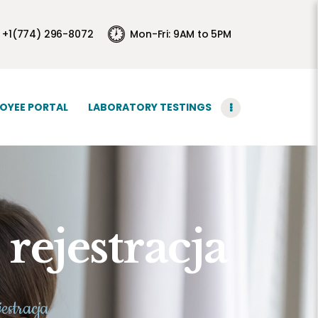
+1(774) 296-8072
Mon-Fri: 9AM to 5PM
OYEE PORTAL
LABORATORY TESTINGS
rejestracja
estracja