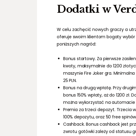
Dodatki w Ver
W celu zachęcić nowych graczy a ut
oferuje swoim klientom bogaty wybór
poniższych nagród:
Bonus startowy. Za pierwsze zasil
kwoty, maksymalnie do 1200 złotyc
maszynie Fire Joker gra. Minimal
25 PLN.
Bonus na drugą wpłatę. Przy drugi
bonus 150% wpłaty, aż do 1200 zł. 
można wykorzystać na automacie 
Premia za trzeci depozyt. Trzecia 
100% depozytu, oraz 50 free spinów 
Cashback. Bonus cashback jest pr
zwrotu gotówki zależy od statusu 