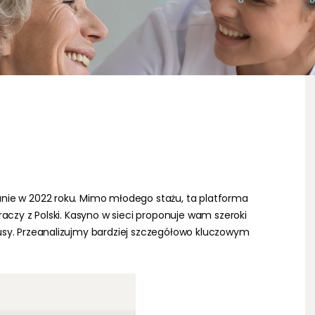
JOIN OUR TEAM
CONTACTS
ABOUT US
CPR/BLS
PRIVACY POLICY
TERMS AND
CONDITIONS
nie w 2022 roku. Mimo młodego stażu, ta platforma
raczy z Polski. Kasyno w sieci proponuje wam szeroki
sy. Przeanalizujmy bardziej szczegółowo kluczowym