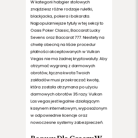
W kategorii habgier stołowych
znajdziesz różne rodzaje ruletki,
blackjacka, pokera i bakarata.
Najpopularniejsze tytuły w tej sekcji to
Oasis Poker Classic, Baccarat Lucky
Sevens oraz Baccarat 777. Niestety na
chwilę obecną na liście procedur
płatności akceptowanych w Vulkan
Vegas nie ma żadnej kryptowaluty. Aby
otrzymać wygraną z darmowych
obrotów, łączna kwota Twoich
zakładów musi przekraczać kwotę,
która została otrzymana po użyciu
darmowych obrotów 35 razy. Vulkan
Las vegas jest legalnie działającym
kasynem internetowym, wyposażonym
w odpowiednie licencje oraz
nowoczesne systemy zabezpieczeń.