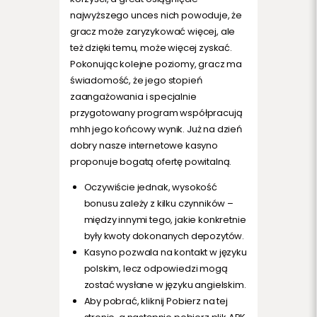
najwyższego unces nich powoduje, że
gracz może zaryzykować więcej, ale
też dzięki temu, może więcej zyskać.
Pokonując kolejne poziomy, gracz ma
świadomość, że jego stopień
zaangażowania i specjalnie
przygotowany program współpracują
mhh jego końcowy wynik. Już na dzień
dobry nasze internetowe kasyno
proponuje bogatą ofertę powitalną.
Oczywiście jednak, wysokość
bonusu zależy z kilku czynników –
między innymi tego, jakie konkretnie
były kwoty dokonanych depozytów.
Kasyno pozwala na kontakt w języku
polskim, lecz odpowiedzi mogą
zostać wysłane w języku angielskim.
Aby pobrać, kliknij Pobierz na tej