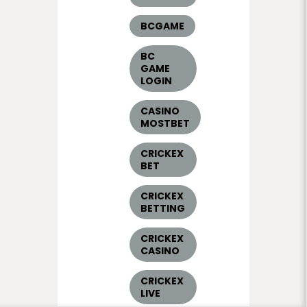
BCGAME
BC
GAME
LOGIN
CASINO
MOSTBET
CRICKEX
BET
CRICKEX
BETTING
CRICKEX
CASINO
CRICKEX
LIVE