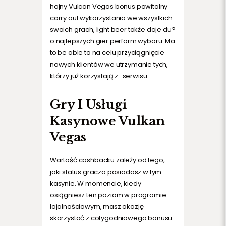
hojny Vulcan Vegas bonus powitalny
carry out wykorzystania we wszystkich
swoich grach, light beer także daje du?
o najlepszych gier perform wyboru. Ma
to be able to na celu przyciągnięcie
nowych klientów we utrzymanie tych,
którzy już korzystają z . serwisu.
Gry I Usługi
Kasynowe Vulkan
Vegas
Wartość cashbacku zależy od tego,
jaki status gracza posiadasz w tym
kasynie. W momencie, kiedy
osiągniesz ten poziom w programie
lojalnościowym, masz okazję
skorzystać z cotygodniowego bonusu.