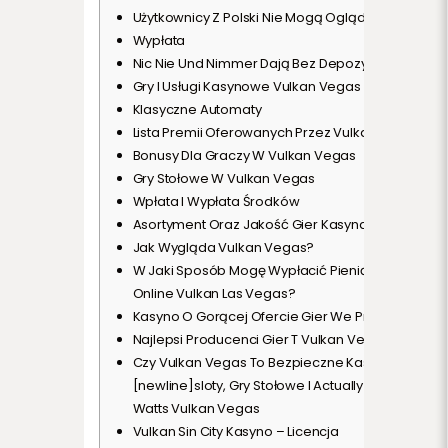
Użytkownicy Z Polski Nie Mogą Oglądać Tej Strony
Wypłata
Nic Nie Und Nimmer Dają Bez Depozytu
Gry I Usługi Kasynowe Vulkan Vegas
Klasyczne Automaty
Lista Premii Oferowanych Przez Vulkan Vegas
Bonusy Dla Graczy W Vulkan Vegas
Gry Stołowe W Vulkan Vegas
Wpłata I Wypłata Środków
Asortyment Oraz Jakość Gier Kasyna
Jak Wygląda Vulkan Vegas?
W Jaki Sposób Mogę Wypłacić Pieniądze Z Kasyn
Online Vulkan Las Vegas?
Kasyno O Gorącej Ofercie Gier We Promocji
Najlepsi Producenci Gier T Vulkan Vegas
Czy Vulkan Vegas To Bezpieczne Kasyno?
[newline]sloty, Gry Stołowe I Actually Inne Pozycje
Watts Vulkan Vegas
Vulkan Sin City Kasyno – Licencja