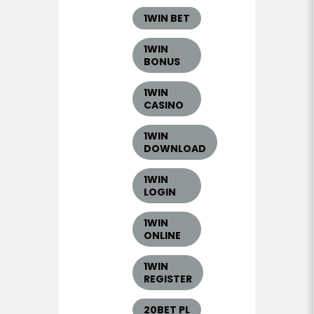
1WIN BET
1WIN
BONUS
1WIN
CASINO
1WIN
DOWNLOAD
1WIN
LOGIN
1WIN
ONLINE
1WIN
REGISTER
20BET PL