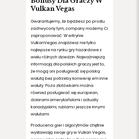
Bonusy Dla Graczy W
Vulkan Vegas
Gwarantujemy, że będziesz po prostu
zachwycony tym, company możemy Ci
zaproponować. W witrynie
VulkanVegas znajdziesz nie tylko
najlepsze na rynku gry hazardowe z
wielu różnych dziedzin. Najważniejszą
informacją dla polskich graczy jest to,
że mogą oni posługiwać się polską
walutą bez potrzeby konwersji em inne
waluty. Poza złotówkami można
również posługiwać się european,
dolarami amerykańskimi i actually
kanadyjskimi, rublami i jeszcze innymi
walutami.
Producenci gier i algorytmów chętnie
wystawiają swoje gry w Vulkan Vegas,