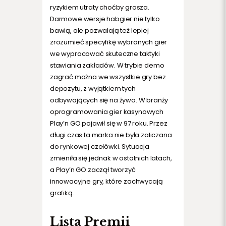
ryzykiem utraty choćby grosza.
Darmowe wersje habgier nie tylko
bawią, ale pozwalają też lepiej
zrozumieć specyfikę wybranych gier
we wypracować skuteczne taktyki
stawiania zakładów. W trybie demo
zagrać można we wszystkie gry bez
depozytu, z wyjątkiem tych
odbywających się na żywo. W branży
oprogramowania gier kasynowych
Play’n GO pojawił się w 97 roku. Przez
długi czas ta marka nie była zaliczana
do rynkowej czołówki. Sytuacja
zmieniła się jednak w ostatnich latach,
a Play’n GO zaczął tworzyć
innowacyjne gry, które zachwycają
grafiką.
Lista Premii