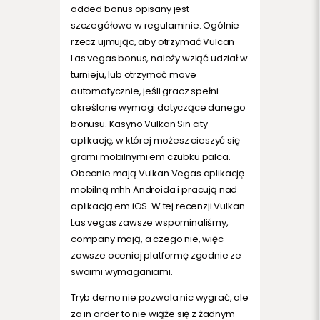
added bonus opisany jest
szczegółowo w regulaminie. Ogólnie
rzecz ujmując, aby otrzymać Vulcan
Las vegas bonus, należy wziąć udział w
turnieju, lub otrzymać move
automatycznie, jeśli gracz spełni
określone wymogi dotyczące danego
bonusu. Kasyno Vulkan Sin city
aplikację, w której możesz cieszyć się
grami mobilnymi em czubku palca.
Obecnie mają Vulkan Vegas aplikację
mobilną mhh Androida i pracują nad
aplikacją em iOS. W tej recenzji Vulkan
Las vegas zawsze wspominaliśmy,
company mają, a czego nie, więc
zawsze oceniaj platformę zgodnie ze
swoimi wymaganiami.
Tryb demo nie pozwala nic wygrać, ale
za in order to nie wiąże się z żadnym