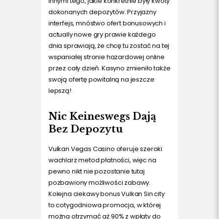
innymi tego, jakie konkretnie były kwoty
dokonanych depozytów. Przyjazny
interfejs, mnóstwo ofert bonusowych i
actually nowe gry prawie każdego
dnia sprawiają, że chcę tu zostać na tej
wspaniałej stronie hazardowej online
przez cały dzień. Kasyno zmieniło także
swoją ofertę powitalną na jeszcze
lepszą!
Nic Keineswegs Dają
Bez Depozytu
Vulkan Vegas Casino oferuje szeroki
wachlarz metod płatności, więc na
pewno nikt nie pozostanie tutaj
pozbawiony możliwości zabawy.
Kolejna ciekawy bonus Vulkan Sin city
to cotygodniowa promocja, w której
można otrzymać aż 90% z wpłaty do