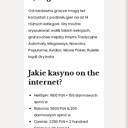
Od niedawna gracze mogą też
korzystać z podziału gier na aż 14
różnych kategorii. Gry można
wyszukiwać watts takich sekcjach,
grunzochse między innymi Tradycyjne
Automaty, Megaways, Nowości,
Popularne, Aviator, Movie Poker, Ruletki
bądź Gry Insta.
Jakie kasyno on the
internet?
HellSpin: 1600 PLN + 150 darmowych
spinó w.
Rabona: 3600 PLN & 200
darmowych spinó w.
Casinia: 2250 PLN + 2 hundred