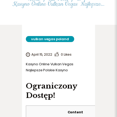
TERMS AND CONDITIONS
Kasyno Online Vulkan Vegas ️ Najlepsze...
vulkan vegas poland
April 15, 2022
0
Likes
Kasyno Online Vulkan Vegas ️
Najlepsze Polskie Kasyno
Ograniczony
Dostęp!
Content