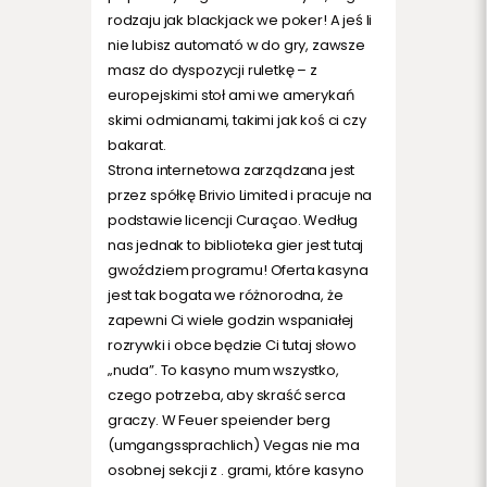
rodzaju jak blackjack we poker! A jeś li
nie lubisz automató w do gry, zawsze
masz do dyspozycji ruletkę – z
europejskimi stoł ami we amerykań
skimi odmianami, takimi jak koś ci czy
bakarat.
Strona internetowa zarządzana jest
przez spółkę Brivio Limited i pracuje na
podstawie licencji Curaçao. Według
nas jednak to biblioteka gier jest tutaj
gwoździem programu! Oferta kasyna
jest tak bogata we różnorodna, że
zapewni Ci wiele godzin wspaniałej
rozrywki i obce będzie Ci tutaj słowo
„nuda”. To kasyno mum wszystko,
czego potrzeba, aby skraść serca
graczy. W Feuer speiender berg
(umgangssprachlich) Vegas nie ma
osobnej sekcji z . grami, które kasyno