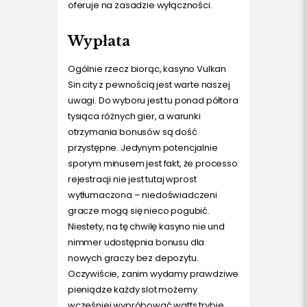
oferuje na zasadzie wyłączności.
Wypłata
Ogólnie rzecz biorąc, kasyno Vulkan
Sin city z pewnością jest warte naszej
uwagi. Do wyboru jest tu ponad półtora
tysiąca różnych gier, a warunki
otrzymania bonusów są dość
przystępne. Jedynym potencjalnie
sporym minusem jest fakt, że processo
rejestracji nie jest tutaj wprost
wytłumaczona – niedoświadczeni
gracze mogą się nieco pogubić.
Niestety, na tę chwilę kasyno nie und
nimmer udostępnia bonusu dla
nowych graczy bez depozytu.
Oczywiście, zanim wydamy prawdziwe
pieniądze każdy slot możemy
wcześniej wypróbować watts trybie