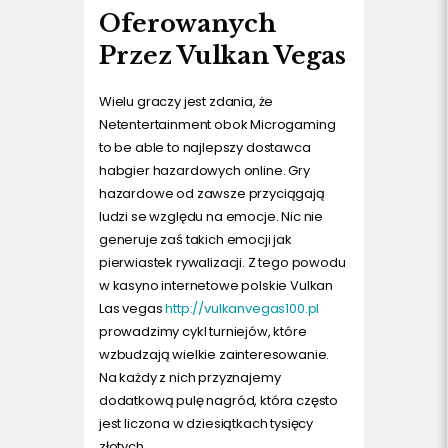
Oferowanych
Przez Vulkan Vegas
Wielu graczy jest zdania, że
Netentertainment obok Microgaming
to be able to najlepszy dostawca
habgier hazardowych online. Gry
hazardowe od zawsze przyciągają
ludzi se względu na emocje. Nic nie
generuje zaś takich emocji jak
pierwiastek rywalizacji. Z tego powodu
w kasyno internetowe polskie Vulkan
Las vegas
http://vulkanvegas100.pl
prowadzimy cykl turniejów, które
wzbudzają wielkie zainteresowanie.
Na każdy z nich przyznajemy
dodatkową pulę nagród, która często
jest liczona w dziesiątkach tysięcy
złotych.