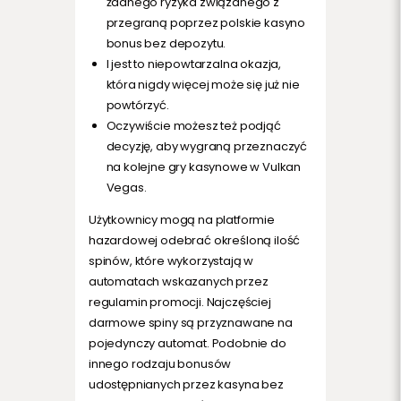
żadnego ryzyka związanego z
przegraną poprzez polskie kasyno
bonus bez depozytu.
I jest to niepowtarzalna okazja,
która nigdy więcej może się już nie
powtórzyć.
Oczywiście możesz też podjąć
decyzję, aby wygraną przeznaczyć
na kolejne gry kasynowe w Vulkan
Vegas.
Użytkownicy mogą na platformie
hazardowej odebrać określoną ilość
spinów, które wykorzystają w
automatach wskazanych przez
regulamin promocji. Najczęściej
darmowe spiny są przyznawane na
pojedynczy automat. Podobnie do
innego rodzaju bonusów
udostępnianych przez kasyna bez