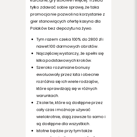
karciane, gry stołowe i więcej. Trzeba
tylko zdawać sobie sprawę, że taka
promocja nie pozwoli na korzystanie z
gier stanowiących ofertę kasyna dla
Polaków bez depozytu na żywo.
Tym razem czeka 100% do 2800 zł i
nawet 100 darmowych obrotów.
Najczęściej wystarczy, że spełni się
kilka podstawowych kroków.
Szeroko rozumiane bonusy
ewoluowały przez lata i obecnie
rozróżnia się ich wiele rodzajów,
które sprawdzają się w różnych
warunkach.
Z kolei te, które są dostępne przez
cały czas i można je używać
wielokrotnie, dają zawsze to samo i
są dostępne dla wszystkich.
Istotne będzie przy tym także