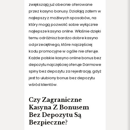
zwiększają już obecnie oferowane
przez kasyno bonusy. Działają zatem w
najlepszy z możliwych sposobów, na
który mogą pozwolić sobie wyłącznie
najlepsze kasyna online. Właśnie dzięki
temu odróżnisz bardzo dobre kasyno
od przeciętnego, które najczęściej
kodu promocyjne w ogóle nie oferuje.
Każde polskie kasyno online bonus bez
depozytu najczęściej oferuje Darmowe
spiny bez depozytu za rejestrację, gdyż
jest to ulubiony bonus bez depozytu
wśród klientów.
Czy Zagraniczne
Kasyna Z Bonusem
Bez Depozytu Są
Bezpieczne?