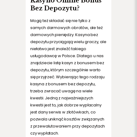
Kasyno Online Bonus
Bez Depozytu?
Mogą też składać się nie tylko z
samych darmowych obrotów, ale też
darmowych pieniędzy. Kasyna bez
depozytu przyciągają wielu graczy, ale
niełatwo jest znaleźć takiego
usługodawcę w Polsce. Dlatego u nas
znajdziecie listę kasyn z bonusem bez
depozytu, którym szczególnie warto
się przyjrzeć. Wybierając tego rodzaju
kasyna z bonusem bez depozytu,
trzeba zwracać uwagę na wiele
kwestii. Jedną z najważniejszych
kwestii jest to, jak dobrze wypłacalny
jest dany serwis w złotówkach, co
pozwala uniknąć kosztów związanych
z przewalutowaniem przy depozytach
czy wypłatach.