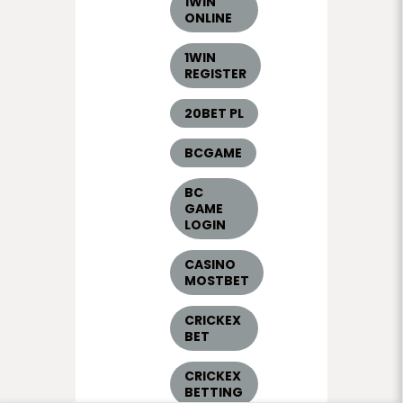
1WIN
ONLINE
1WIN
REGISTER
20BET PL
BCGAME
BC
GAME
LOGIN
CASINO
MOSTBET
CRICKEX
BET
CRICKEX
BETTING