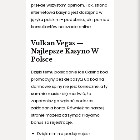
przede wszystkim opiniom. Tak, strona
internetowa kasyna jest dostępna w
języku polskim – podobnie, jak i pomoc
konsultantów na czacie online.
Vulkan Vegas —
Najlepsze Kasyno W
Polsce
Dzięki temu posiadanie Ice Casino kod
promocyjny bez depozytu ub kod na
darmowe spiny nie jest konieczne, a ty
sam nie musisz się martwić, że
zapomnisz go wpisać podczas
zakładania konta. Również na naszej
stronie możesz otrzymać Playamo
bonus za rejestracje.
Dzięki nim nie podejmujesz