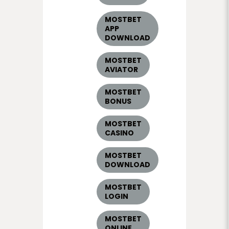
MOSTBET
APP
DOWNLOAD
MOSTBET
AVIATOR
MOSTBET
BONUS
MOSTBET
CASINO
MOSTBET
DOWNLOAD
MOSTBET
LOGIN
MOSTBET
ONLINE