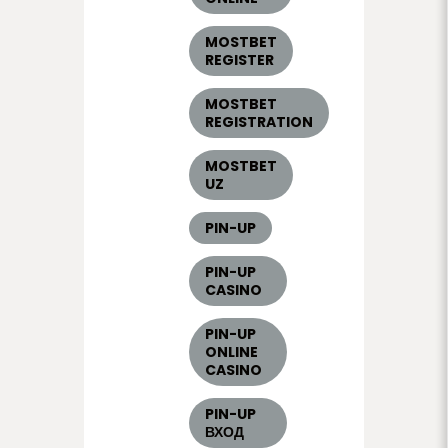
MOSTBET
REGISTER
MOSTBET
REGISTRATION
MOSTBET
UZ
PIN-UP
PIN-UP
CASINO
PIN-UP
ONLINE
CASINO
PIN-UP
ВХОД