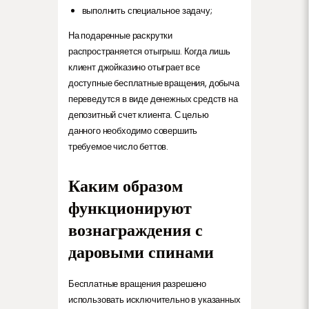
выполнить специальное задачу;
На подаренные раскрутки
распространяется отыгрыш. Когда лишь
клиент джойказино отыграет все
доступные бесплатные вращения, добыча
переведутся в виде денежных средств на
депозитный счет клиента. С целью
данного необходимо совершить
требуемое число беттов.
Каким образом
функционируют
вознаграждения с
даровыми спинами
Бесплатные вращения разрешено
использовать исключительно в указанных