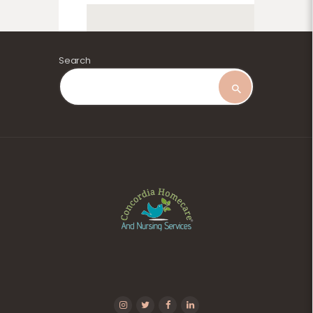
Search