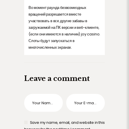
Во момент раунда безвозмездных
вращений разрешается вместе
участвовать в все другие забавы в
загружаемой на ПК версии и веб-клиенте,
(если они имеются в наличии) joy casino.
Слоты будут запускаться в
многочисленных экранах.
Leave a comment
Save my name, email, and website in this