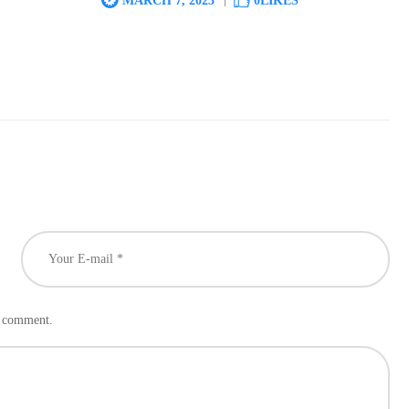
MARCH 7, 2023
|
0
LIKES
I comment.