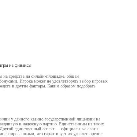
 игры на финансы
ы на средства на онлайн-площадке, обязан
бонусами. Игрока может не удовлетворять выбор игровых
средств и другие факторы. Каким образом подобрать
личии у данного казино государственной лицензии на
раведливую и надежную партию. Единственным из таких
 Другой единственный аспект — официальные слоты.
цензированными, что гарантирует их удовлетворение