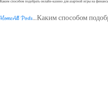
Каким способом подобрать онлайн-казино для азартной игры на финанс
Home
All Posts
...
Каким способом подобр