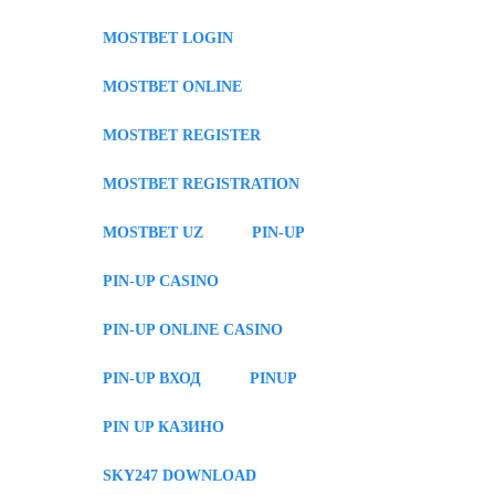
MOSTBET LOGIN
MOSTBET ONLINE
MOSTBET REGISTER
MOSTBET REGISTRATION
MOSTBET UZ
PIN-UP
PIN-UP CASINO
PIN-UP ONLINE CASINO
PIN-UP ВХОД
PINUP
PIN UP КАЗИНО
SKY247 DOWNLOAD