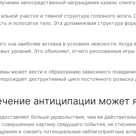
олучении непосредственной награждения казино спинто
льной участке и темной структуре головного мозга. 
ть и полосатое тело. Эта допаминовая структура фор
то она наиболее активна в условиях неясности. Когда
ых уровней. Это объясняет, отчего рискованные игры 
емы может вести к образованию зависимого поведения
о порождает деструктивный цикл постоянного розыска
ечение антиципации может 
едоставляет больше удовольствия, чем ее действитель
 совершенную картину грядущего события, не стеснен
щрения и снизить потенциальные неблагоприятные асп