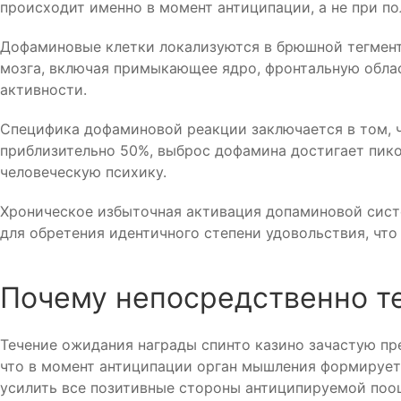
происходит именно в момент антиципации, а не при п
Дофаминовые клетки локализуются в брюшной тегмента
мозга, включая примыкающее ядро, фронтальную облас
активности.
Специфика дофаминовой реакции заключается в том, ч
приблизительно 50%, выброс дофамина достигает пиков
человеческую психику.
Хроническое избыточная активация допаминовой сист
для обретения идентичного степени удовольствия, чт
Почему непосредственно т
Течение ожидания награды спинто казино зачастую пр
что в момент антиципации орган мышления формирует
усилить все позитивные стороны антиципируемой поо