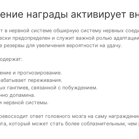
шение награды активирует 
ет в нервной системе обширную систему нервных соед
ески предопределен и служит важной ролью адаптации
 резервы для увеличения вероятности на удачу.
содержат:
ение и прогнозирование.
рабатывает переживания.
ых ганглиев, связанной с побуждением.
нно допамина.
и нервной системы.
ревосходит ответ головного мозга на саму награждение
та, который может стать более соблазнительным, чем 