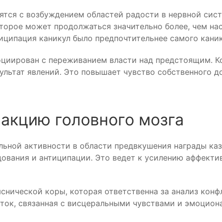
тся с возбуждением областей радости в нервной сист
орое может продолжаться значительно более, чем нас
иципация каникул было предпочтительнее самого каник
циирован с переживанием власти над предстоящим. Ко
зультат явлений. Это повышает чувство собственного 
еакцию головного мозга
ной активности в области предвкушения награды казин
ования и антиципации. Это ведет к усилению аффекти
снической коры, которая ответственна за анализ кон
сток, связанная с висцеральными чувствами и эмоцио