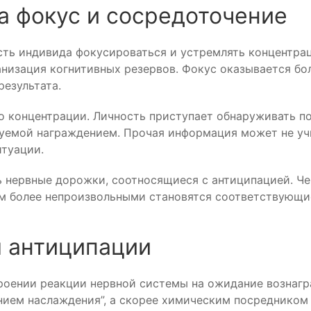
а фокус и сосредоточение
ть индивида фокусироваться и устремлять концентрац
ганизация когнитивных резервов. Фокус оказывается б
результата.
 концентрации. Личность приступает обнаруживать по
ируемой награждением. Прочая информация может не уч
итуации.
ть нервные дорожки, соотносящиеся с антиципацией. 
ем более непроизвольными становятся соответствующи
я антиципации
роении реакции нервной системы на ожидание вознаг
нием наслаждения”, а скорее химическим посредником