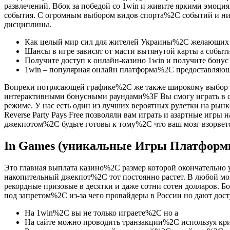
развлечений. Вбок за победой со 1win и живите яркими эмоц
события. С огромным выбором видов спорта%2C событий и ни
дисциплины.
Как целый мир сил для жителей Украины%2C желающих по
Шансы в игре зависят от масти вытянутой карты а событи
Получите доступ к онлайн-казино 1win и получите бонус
1win – популярная онлайн платформа%2C предоставляющ
Вопреки потрясающей графике%2C же также широкому выбор ун
интерактивными бонусными раундами%3F Вы смогу играть в 
режиме. У нас есть один из лучших вероятных рулетки на рын
Reverse Party Pays Free позволяли вам играть и азартные игры
джекпотом%2C будьте готовы к тому%2C что ваш мозг взорветс
In Games (уникальные Игры Платформ
Это главная выплата казино%2C размер которой окончательно 
накопительный джекпот%2C тот постоянно растет. В любой мо
рекордные призовые в десятки и даже сотни сотен долларов. Б
под запретом%2C из-за чего провайдеры в России но дают дос
На 1win%2C вы не только играете%2C но а
На сайте можно проводить транзакции%2C используя кр