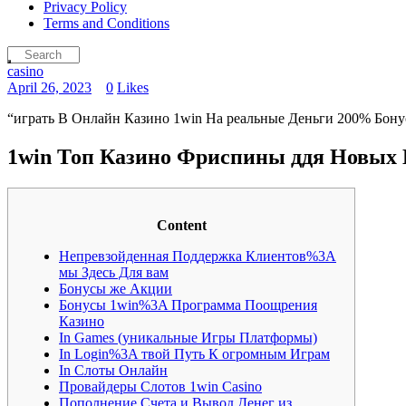
Privacy Policy
Terms and Conditions
casino
April 26, 2023
0
Likes
“играть В Онлайн Казино 1win На реальные Деньги 200% Бону
1win Топ Казино Фриспины ддя Новых И
Content
Непревзойденная Поддержка Клиентов%3A
мы Здесь Для вам
Бонусы же Акции
Бонусы 1win%3A Программа Поощрения
Казино
In Games (уникальные Игры Платформы)
In Login%3A твой Путь К огромным Играм
In Слоты Онлайн
Провайдеры Слотов 1win Casino
Пополнение Счета и Вывод Денег из