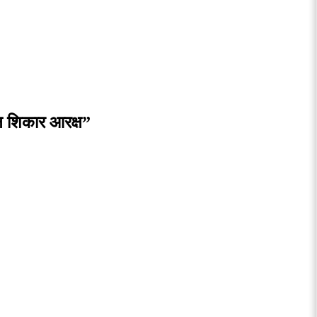
िकार आरक्ष”