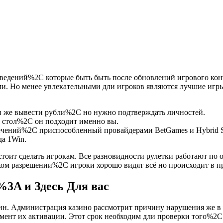
введений%2C которые быть быть после обновлений игрового кон
. Но менее увлекательными дли игроков являются лучшие игр
ги же вывести рубли%2C но нужно подтверждать личностей.
 стол%2C он подходит именно вы.
чений%2C приспособленный провайдерами BetGames и Hybrid Sp
да 1Win.
оит сделать игрокам. Все разновидности рулетки работают по
ом разрешении%2C игроки хорошо видят всё но происходит в п
3A и Здесь Для вас
н. Администрация казино рассмотрит причину нарушения же в н
мент их активации. Этот срок необходим дли проверки того%2C в