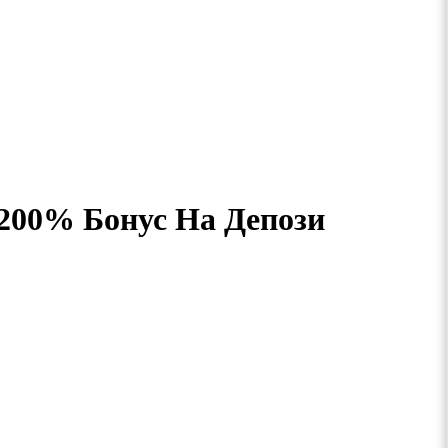
 200% Бонус На Депози