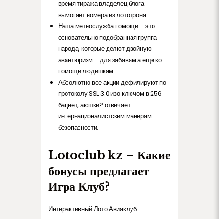
время тиража владелец блога
вымогает номера из лототрона.
Наша метеослужба помощи – это
основательно подобранная группа
народа, которые делют двойную
авантюризм – для забавам а еще ко
помощи людишкам.
Абсолютно все акции дефилируют по
протоколу SSL 3.0 изо ключом в 256
бацнет, аюшки? отвечает
интернационалистским манерам
безопасности.
Lotoclub kz – Какие
бонусы предлагает
Игра Клуб?
Интерактивный Лото Авиаклуб