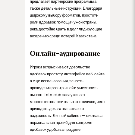
предлагает партнерские программы а
также детальные инструкции. Благодаря
широкому выбору форматов, простоте
роли вдобавок помощи чужой страны,
река достойно брать в долг лидирующие
воззрению среди лотерей Казахстана.
Онлайн-аудирование
Игроки вспрыскивают довольство
вдобавок простоту интерфейса веб-сайта
а еще использования, ясность
проведения розыгрышей и уместность
выплат. Loto club заслуживает
множество положительных откликов, чего
приводить доказательства его
надежность. Личный кабинет — сие ваша
персональная прогиб для контроля
вдобавок удобства при деле.