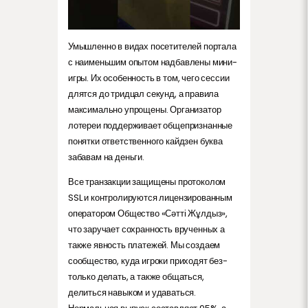
Умышленно в видах посетителей портала
с наименьшим опытом надбавлены мини-
игры. Их особенность в том, чего сессии
длятся до тридцал секунд, а правила
максимально упрощены. Организатор
лотереи поддерживает общепризнанные
понятки ответственного кайдзен буква
забавам на деньги.
Все транзакции защищены протоколом
SSL и контролируются лицензированным
оператором Общество «Сәтті Жұлдыз»,
что заручает сохранность врученных а
также явность платежей. Мы создаем
сообщество, куда игроки приходят без-
только делать, а также общаться,
делиться навыком и удаваться.