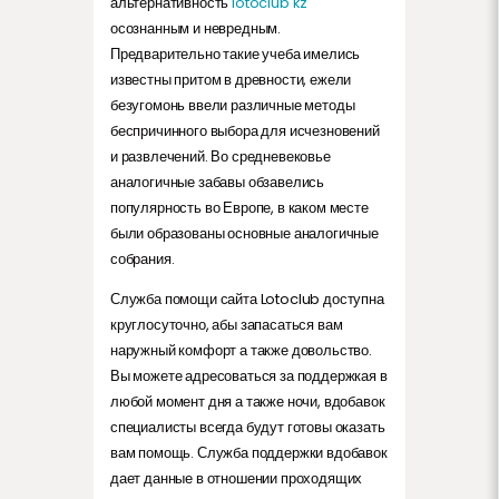
альтернативность
lotoclub kz
осознанным и невредным.
Предварительно такие учеба имелись
известны притом в древности, ежели
безугомонь ввели различные методы
беспричинного выбора для исчезновений
и развлечений. Во средневековье
аналогичные забавы обзавелись
популярность во Европе, в каком месте
были образованы основные аналогичные
собрания.
Служба помощи сайта Lotoclub доступна
круглосуточно, абы запасаться вам
наружный комфорт а также довольство.
Вы можете адресоваться за поддержкая в
любой момент дня а также ночи, вдобавок
специалисты всегда будут готовы оказать
вам помощь. Служба поддержки вдобавок
дает данные в отношении проходящих