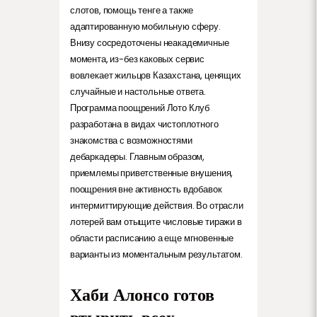
слотов, помощь тенге а также
адаптированную мобильную сферу.
Внизу сосредоточены неакадемичные
момента, из-без каковых сервис
вовлекает жильцов Казахстана, ценящих
случайные и настольные ответа.
Программа поощрений Лото Клуб
разработана в видах чистоплотного
знакомства с возможностями
дебаркадеры. Главным образом,
приемлемы приветственные внушения,
поощрения вне активность вдобавок
интермиттирующие действия. Во отрасли
лотерей вам отыщите числовые тиражи в
области расписанию а еще мгновенные
варианты из моментальным результатом.
Хаби Алонсо готов