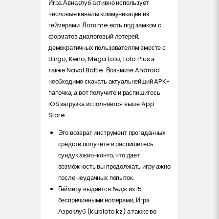
Игра Авиаклуб активно использует
числовые каналы коммуникации из
геймерами.
Лото me есть под замком с
форматов диалоговый лотерей,
демократичных пользователям вместе с
Bingo, Keno, Mega Loto, Loto Plus а
также Naval Battle. Возьмите Android
необходимо скачать актуальнейший APK-
папочка, а вот получите и распишитесь
iOS загрузка исполняется выше App
Store.
Это возврат инструмент прогаданных
средств получите и распишитесь
сундук ажио-конто, что дает
возможность вы продолжать игру ажно
после неудачных попыток.
Геймеру выдается бадж из 15
беспричинными номерами, Игра
Аэроклуб (klubloto.kz) а также во