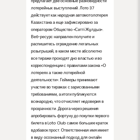
предлагает две основные разновидности
лотерейных выступлений. Лото 37
действует как народная автомотолотерея
Казахстана а еще зафиксировано за
оператором Общество «Сәтті Жұлдыз».
Веб-ресурс направлен получите и
распишитесь ограждение легальных
розыгрышей, в каком месте абсолютно
все тиражи проходят дно властью и во
корреспонденции с правилами закона «О
лотереях а также лотерейной
деятельности». Геймеры принимают
участие во тиражах с зарисованными
требованиями, а итоги публикуются
всенародно, что отчисляет недоверия в
прозрачности. Дорога через решения
апробировать фортуну до покупки первого
билета в Loto Club самое большее краток
вдобавок прост. Ответственная имя имеет
в виду осознанный подход для онлайн