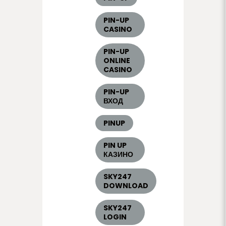
PIN-UP
CASINO
PIN-UP
ONLINE
CASINO
PIN-UP
ВХОД
PINUP
PIN UP
КАЗИНО
SKY247
DOWNLOAD
SKY247
LOGIN