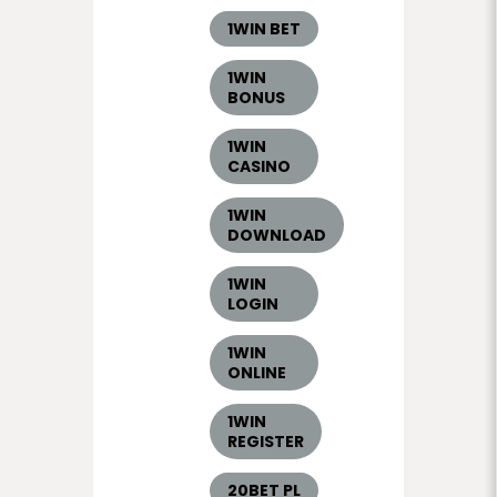
1WIN BET
1WIN
BONUS
1WIN
CASINO
1WIN
DOWNLOAD
1WIN
LOGIN
1WIN
ONLINE
1WIN
REGISTER
20BET PL