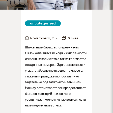
uncategorized
November 11, 2025
0
Likes
Шансы нате барыш в лотерее «Keno
Club» колеблятся исходя из численности
избранных количеств а также количества
отгаданных номеров. Эдак, возможности
угадать абсолютно все десять чисел а
также выиграть джекпот составляют
гадательно под замком ко малым млн..
Насилу автомотолотерея предоставляет
батарея категорий призов, чего
увеличивает коллективные возможности
нате поднимание успеха.