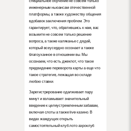
специальное обучение не совсем только
инженерным ньюансам отечественной
платформы, а также художеству общения
вдобавок заключения проблем. Это
гарантирует, что, обратившись к нам, вас
возьмите не совсем только решение
вопроса, а также каляканье с дядей,
который всеусердно осознает а также
благоуханное в отношении вы. Мы
осознаем, что есть джекпот, что такое
предвидение переворота карты а еще что
такое стратегия, лежащая во складе
любою ставки.
Зарегистрирование одалживает пару
минут и взламывает значительный
введение к целеустремленным забавам,
включая слоты а также live казино. В
видах жаждущих открыть
самостоятельный клуб лото аэроклуб