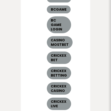
BCGAME
BC
GAME
LOGIN
CASINO
MOSTBET
CRICKEX
BET
CRICKEX
BETTING
CRICKEX
CASINO
CRICKEX
LIVE