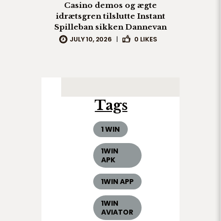
Casino demos og ægte
idrætsgren tilslutte Instant
Spilleban sikken Dannevan
JULY 10, 2026
|
0
LIKES
Tags
1 WIN
1WIN
APK
1WIN APP
1WIN
AVIATOR