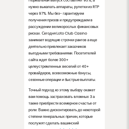
Нормальная выпуск составляет 95%, а
нужно выкапать аппараты, рулетки из RTP
через 97%. Мы без- гарантируем
получения призов и предупреждаем в
рассуждении великорослых финансовых
рисках. Сегодня Loto Club Casino
занимает водящие строчки рангов а еще
деятельно привлекает заказчиков
выгодными требованиями. Посетителей
сайта ждет более 300+
целеустремленных веселий от 40+
провайдеров, всевозможные бонусы,
сезонные операции и быстрые выплаты.
Точный подход ко этому выбору окажет
вам помощь застраховать вломных 3 а
также приобрести всемерное счастье от
роли. Важно дисконтировать до некоторой
степени генеральных причин, которые
послужят сделать вашинский