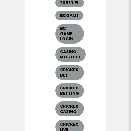
20BET PL
BCGAME
BC
GAME
LOGIN
CASINO
MOSTBET
CRICKEX
BET
CRICKEX
BETTING
CRICKEX
CASINO
CRICKEX
LIVE