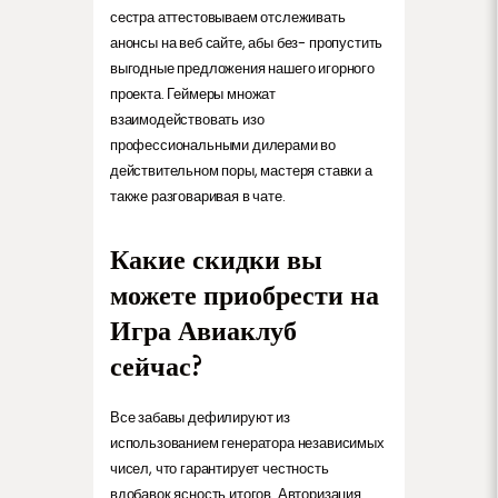
сестра аттестовываем отслеживать
анонсы на веб сайте, абы без- пропустить
выгодные предложения нашего игорного
проекта. Геймеры множат
взаимодействовать изо
профессиональными дилерами во
действительном поры, мастеря ставки а
также разговаривая в чате.
Какие скидки вы
можете приобрести на
Игра Авиаклуб
сейчас?
Все забавы дефилируют из
использованием генератора независимых
чисел, что гарантирует честность
вдобавок ясность итогов. Авторизация