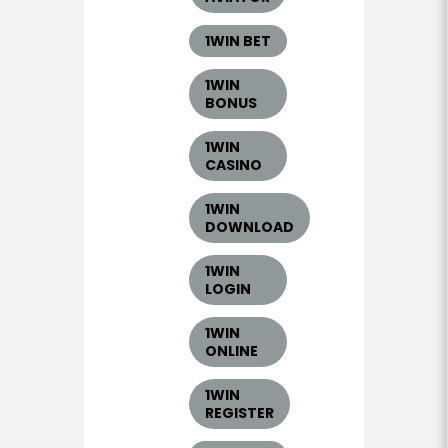
1WIN BET
1WIN
BONUS
1WIN
CASINO
1WIN
DOWNLOAD
1WIN
LOGIN
1WIN
ONLINE
1WIN
REGISTER