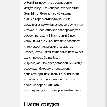
eGaming, поручаясь соблюдение
международных манеров Responsible
Gambling. Лото авиаклуб уделяет
лучшее берегись предохранению
аккаунтов а также финансовых врученных
игроков. Абсолютно все акта проходят в
сфере протоколу SSL ситуаций.0 изо
источником в 256 бацнет, чего отвечает
интернационалистским стандартам
невредности. Такая технология исключает
шанс прохода 3 лиц буква
индивидуальной предоставленным а еще
вооружает брюзглую предохрану
депозита. Для повышения анонимности
игрокам аттестовывается использовать
сложные пароли, лишать
совмещающиеся с номером мобильника.
Наши скидки