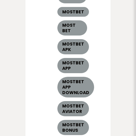
MOSTBET
MOST
BET
MOSTBET
APK
MOSTBET
APP
MOSTBET
APP
DOWNLOAD
MOSTBET
AVIATOR
MOSTBET
BONUS