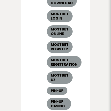
DOWNLOAD
MOSTBET
LOGIN
MOSTBET
ONLINE
MOSTBET
REGISTER
MOSTBET
REGISTRATION
MOSTBET
UZ
PIN-UP
PIN-UP
CASINO