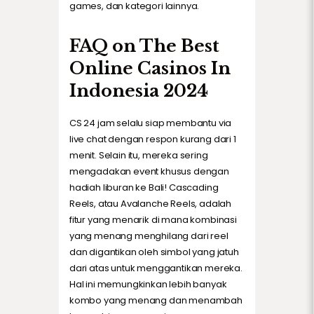
games, dan kategori lainnya.
FAQ on The Best
Online Casinos In
Indonesia 2024
CS 24 jam selalu siap membantu via
live chat dengan respon kurang dari 1
menit. Selain itu, mereka sering
mengadakan event khusus dengan
hadiah liburan ke Bali! Cascading
Reels, atau Avalanche Reels, adalah
fitur yang menarik di mana kombinasi
yang menang menghilang dari reel
dan digantikan oleh simbol yang jatuh
dari atas untuk menggantikan mereka.
Hal ini memungkinkan lebih banyak
kombo yang menang dan menambah