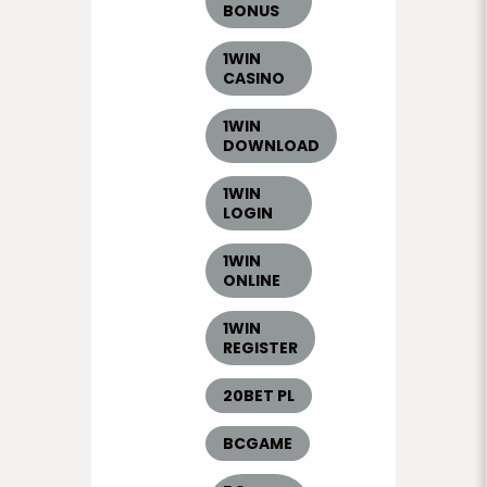
BONUS
1WIN
CASINO
1WIN
DOWNLOAD
1WIN
LOGIN
1WIN
ONLINE
1WIN
REGISTER
20BET PL
BCGAME