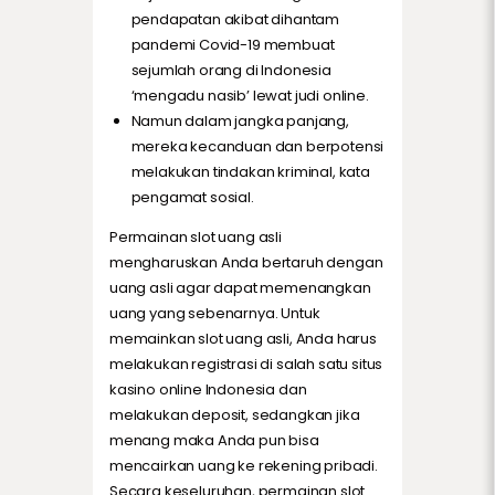
pendapatan akibat dihantam
pandemi Covid-19 membuat
sejumlah orang di Indonesia
‘mengadu nasib’ lewat judi online.
Namun dalam jangka panjang,
mereka kecanduan dan berpotensi
melakukan tindakan kriminal, kata
pengamat sosial.
Permainan slot uang asli
mengharuskan Anda bertaruh dengan
uang asli agar dapat memenangkan
uang yang sebenarnya. Untuk
memainkan slot uang asli, Anda harus
melakukan registrasi di salah satu situs
kasino online Indonesia dan
melakukan deposit, sedangkan jika
menang maka Anda pun bisa
mencairkan uang ke rekening pribadi.
Secara keseluruhan, permainan slot