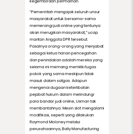
kegembiraan permainan.
“Pemerintah mengajak seluruh unsur
masyarakat untuk bersama-sama
memerangi judi online yang tentunya
akan merugikan masyarakat,” ucap
mantan Anggota DPR tersebut.
Pasalnya orang-orang yang menjabat
sebagai ketua harian pencegahan
dan penindakan adalah mereka yang
selama ini memang memiliki tugas
pokok yang sama meskipun tidak
masuk dalam satgas. Adapun
mengenai dugaan keterlibatan
pejabat hukum dalam melindungi
para bandar judi online, Usman tak
membantahnya. Mesin slot mengalami
modifikasi, seperti yang dilakukan
Raymond Moloney melalui
perusahaannya, Bally Manufacturing