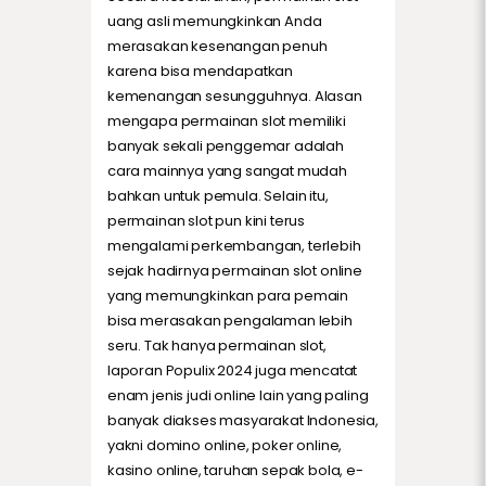
uang asli memungkinkan Anda
merasakan kesenangan penuh
karena bisa mendapatkan
kemenangan sesungguhnya. Alasan
mengapa permainan slot memiliki
banyak sekali penggemar adalah
cara mainnya yang sangat mudah
bahkan untuk pemula. Selain itu,
permainan slot pun kini terus
mengalami perkembangan, terlebih
sejak hadirnya permainan slot online
yang memungkinkan para pemain
bisa merasakan pengalaman lebih
seru. Tak hanya permainan slot,
laporan Populix 2024 juga mencatat
enam jenis judi online lain yang paling
banyak diakses masyarakat Indonesia,
yakni domino online, poker online,
kasino online, taruhan sepak bola, e-