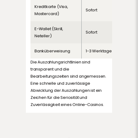
Kreditkarte (Visa,
Sofort
1-5 Werk
Mastercard)
E-Wallet (Skrill,
24-48
Sofort
Neteller)
Stunden
Banküberweisung
1-3 Werktage
3-7 Wer
Die Auszahlungsrichtlinien sind
transparent und die
Bearbeitungszeiten sind angemessen.
Eine schnelle und zuverlässige
Abwicklung der Auszahlungen ist ein
Zeichen für die Seriosität und
Zuverlässigkeit eines Online-Casinos.