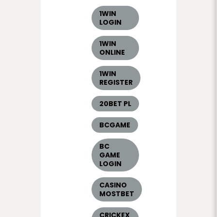
1WIN
LOGIN
1WIN
ONLINE
1WIN
REGISTER
20BET PL
BCGAME
BC
GAME
LOGIN
CASINO
MOSTBET
CRICKEX