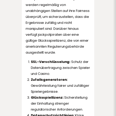
werden regelmäßig von
unabhängigen Stellen auf ihre Fairness
überprüft, um sicherzustellen, dass die
Ergebnisse zufällig und nicht
manipuliert sind. Darüber hinaus
verfügt jackpotpiraten über eine
gültige Glücksspiellizenz, die von einer
anerkannten Regulierungsbehörde
ausgestellt wurde.
SSL-Verschlüsselung:
Schutz der
Datenübertragung zwischen Spieler
und Casino.
Zufallsgeneratoren:
Gewährleistung fairer und zufälliger
Spielergebnisse.
Glücksspiellizenz:
Sicherstellung
der Einhaltung strenger
regulatorischer Anforderungen.
Datenschutzrichtlinien:
Klare