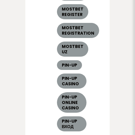
MOSTBET
REGISTER
MOSTBET
REGISTRATION
MOSTBET
UZ
PIN-UP
PIN-UP
CASINO
PIN-UP
ONLINE
CASINO
PIN-UP
ВХОД