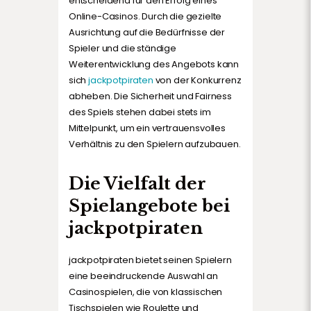
entscheidend für den Erfolg eines
Online-Casinos. Durch die gezielte
Ausrichtung auf die Bedürfnisse der
Spieler und die ständige
Weiterentwicklung des Angebots kann
sich
jackpotpiraten
von der Konkurrenz
abheben. Die Sicherheit und Fairness
des Spiels stehen dabei stets im
Mittelpunkt, um ein vertrauensvolles
Verhältnis zu den Spielern aufzubauen.
Die Vielfalt der
Spielangebote bei
jackpotpiraten
jackpotpiraten bietet seinen Spielern
eine beeindruckende Auswahl an
Casinospielen, die von klassischen
Tischspielen wie Roulette und