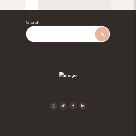
Search