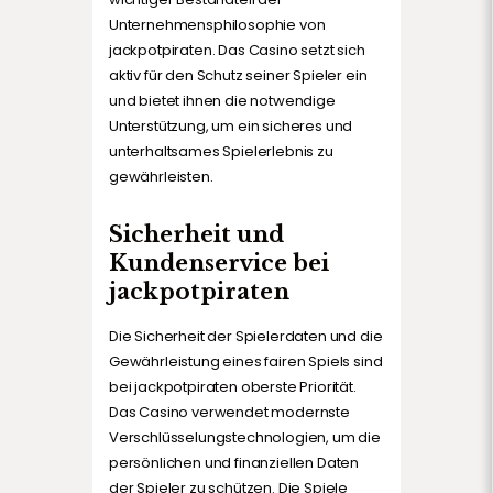
Unternehmensphilosophie von
jackpotpiraten. Das Casino setzt sich
aktiv für den Schutz seiner Spieler ein
und bietet ihnen die notwendige
Unterstützung, um ein sicheres und
unterhaltsames Spielerlebnis zu
gewährleisten.
Sicherheit und
Kundenservice bei
jackpotpiraten
Die Sicherheit der Spielerdaten und die
Gewährleistung eines fairen Spiels sind
bei jackpotpiraten oberste Priorität.
Das Casino verwendet modernste
Verschlüsselungstechnologien, um die
persönlichen und finanziellen Daten
der Spieler zu schützen. Die Spiele