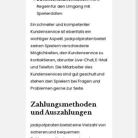
Regeln für den Umgang mit
Spielerdaten.
Ein schneller und kompetenter
Kundenservice ist ebenfalls ein
wichtiger Aspekt. jackpotpiraten bietet
seinen Spielern verschiedene
Möglichkeiten, den Kundenservice zu
kontaktieren, darunter Live-Chat, E-Mail
und Telefon. Die Mitarbeiter des
Kundenservices sind gut geschult und
stehen den Spielern bei Fragen und
Problemen gerne zur Seite.
Zahlungsmethoden
und Auszahlungen
jackpotpiraten bietet eine Vielzahl von
sicheren und bequemen