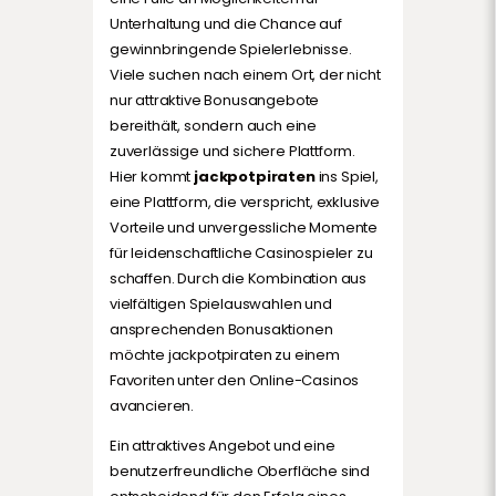
Unterhaltung und die Chance auf
gewinnbringende Spielerlebnisse.
Viele suchen nach einem Ort, der nicht
nur attraktive Bonusangebote
bereithält, sondern auch eine
zuverlässige und sichere Plattform.
Hier kommt
jackpotpiraten
ins Spiel,
eine Plattform, die verspricht, exklusive
Vorteile und unvergessliche Momente
für leidenschaftliche Casinospieler zu
schaffen. Durch die Kombination aus
vielfältigen Spielauswahlen und
ansprechenden Bonusaktionen
möchte jackpotpiraten zu einem
Favoriten unter den Online-Casinos
avancieren.
Ein attraktives Angebot und eine
benutzerfreundliche Oberfläche sind