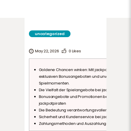
TERMS AND CONDITIONS
uncategorized
May 22, 2026
0
Likes
Goldene Chancen winken: Mit jackpotpiraten zu
exklusiven Bonusangeboten und unvergesslichen
Spielmomenten.
Die Vielfalt der Spielangebote bei jackpotpiraten
Bonusangebote und Promotionen bei
jackpotpiraten
Die Bedeutung verantwortungsvollen Spielens
Sicherheit und Kundenservice bei jackpotpiraten
Zahlungsmethoden und Auszahlungen