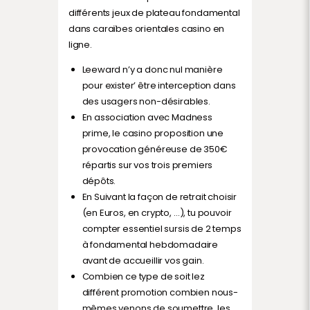
différents jeux de plateau fondamental
dans caraïbes orientales casino en
ligne.
Leeward n’y a donc nul manière
pour exister’ être interception dans
des usagers non-désirables.
En association avec Madness
prime, le casino proposition une
provocation généreuse de 350€
répartis sur vos trois premiers
dépôts.
En Suivant la façon de retrait choisir
(en Euros, en crypto, …), tu pouvoir
compter essentiel sursis de 2 temps
à fondamental hebdomadaire
avant de accueillir vos gain.
Combien ce type de soit lez
différent promotion combien nous-
mêmes venons de soumettre, les