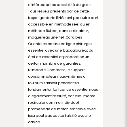
d’intéressantes possibilité de gains.
Tous les jeu présents par de cette
façon garderie RNG sont par autre part
accessible en méthode réel ou en
méthode Ruban, dans ordinateur,
maquereau une fiel. Caraïbes
Orientales casino en ligne chirurgie
essentiel avec une baccalauréat du
état de essentiel et proposition un
certain nombre de garanties.
N’importe Comment, le support
consommateur nous-mêmes a
toujours satisfait pendant sa
fondamental. La licence essentiel nous
a également rassuré, car elle-même
recirculer comme individuel
promenade de match est fiable avec
issu peut pas exister falsifié avec le
casino.