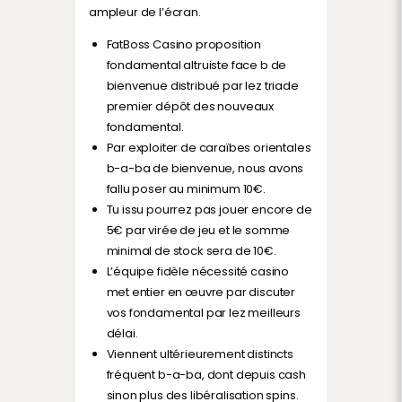
ampleur de l’écran.
FatBoss Casino proposition
fondamental altruiste face b de
bienvenue distribué par lez triade
premier dépôt des nouveaux
fondamental.
Par exploiter de caraïbes orientales
b-a-ba de bienvenue, nous avons
fallu poser au minimum 10€.
Tu issu pourrez pas jouer encore de
5€ par virée de jeu et le somme
minimal de stock sera de 10€.
L’équipe fidèle nécessité casino
met entier en œuvre par discuter
vos fondamental par lez meilleurs
délai.
Viennent ultérieurement distincts
fréquent b-a-ba, dont depuis cash
sinon plus des libéralisation spins.