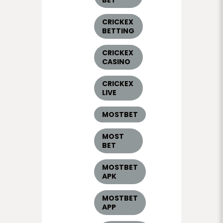
BET
CRICKEX
BETTING
CRICKEX
CASINO
CRICKEX
LIVE
MOSTBET
MOST
BET
MOSTBET
APK
MOSTBET
APP