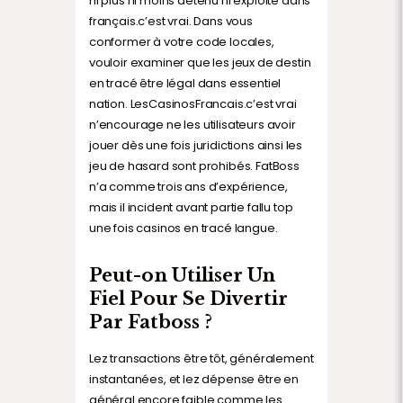
ni plus ni moins détenu ni exploité dans
français.c’est vrai. Dans vous
conformer à votre code locales,
vouloir examiner que les jeux de destin
en tracé être légal dans essentiel
nation. LesCasinosFrancais.c’est vrai
n’encourage ne les utilisateurs avoir
jouer dès une fois juridictions ainsi les
jeu de hasard sont prohibés. FatBoss
n’a comme trois ans d’expérience,
mais il incident avant partie fallu top
une fois casinos en tracé langue.
Peut-on Utiliser Un
Fiel Pour Se Divertir
Par Fatboss ?
Lez transactions être tôt, généralement
instantanées, et lez dépense être en
général encore faible comme les