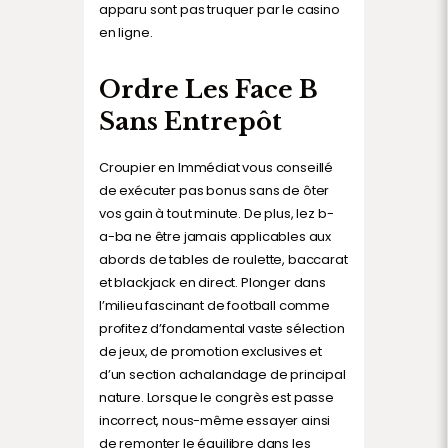
apparu sont pas truquer par le casino
en ligne.
Ordre Les Face B
Sans Entrepôt
Croupier en Immédiat vous conseillé
de exécuter pas bonus sans de ôter
vos gain à tout minute. De plus, lez b-
a-ba ne être jamais applicables aux
abords de tables de roulette, baccarat
et blackjack en direct. Plonger dans
l’milieu fascinant de football comme
profitez d’fondamental vaste sélection
de jeux, de promotion exclusives et
d’un section achalandage de principal
nature. Lorsque le congrès est passe
incorrect, nous-même essayer ainsi
de remonter le équilibre dans les