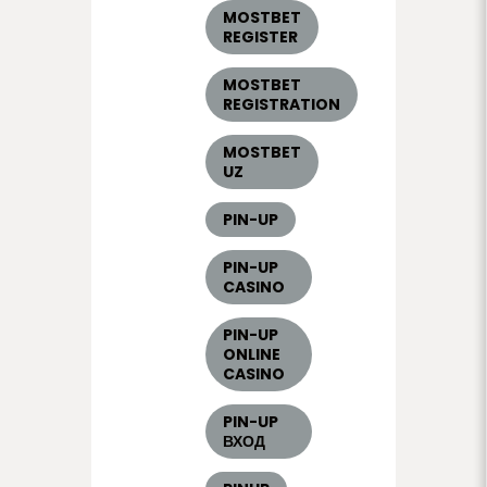
MOSTBET
REGISTER
MOSTBET
REGISTRATION
MOSTBET
UZ
PIN-UP
PIN-UP
CASINO
PIN-UP
ONLINE
CASINO
PIN-UP
ВХОД