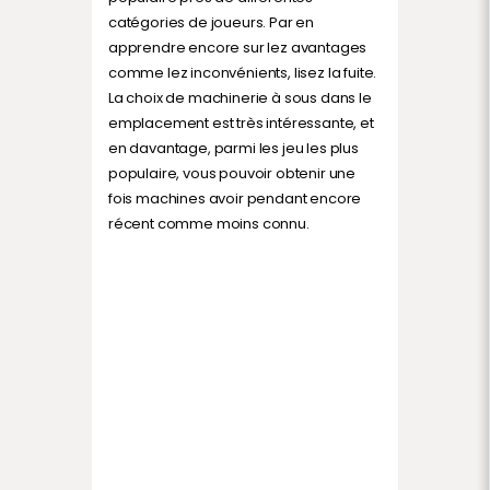
catégories de joueurs. Par en
apprendre encore sur lez avantages
comme lez inconvénients, lisez la fuite.
La choix de machinerie à sous dans le
emplacement est très intéressante, et
en davantage, parmi les jeu les plus
populaire, vous pouvoir obtenir une
fois machines avoir pendant encore
récent comme moins connu.