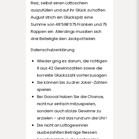
Reiz, selbst einen Lottoschein
auszufüllen und auf ihr Glück zu hoffen.
August strich ein Glückspilz eine
Summe von 48’598’075 Franken und 75
Rappen ein. Allerdings mussten sich
drei Beteiligte den Jackpot teilen.
Datenschutzerklärung
Wieder ging es darum, die richtigen
6 aus 42 Gewinnzahlen sowie die
korrekte Glückszahl vorherzusagen.
Sie können bis zu drei Joker-Zahlen
spielen.
Bei Goooal haben Sie die Chance,
nicht nur einfach mitzuspielen,
sondern auch stolze Gewinne zu
erzielen – und das rund um die Uhr!
Die nicht an Lottogewinner
ausbezahlten Beträge fliessen