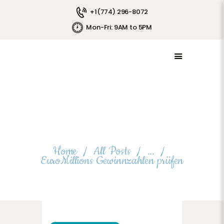
+1(774) 296-8072
LOGIN
Mon-Fri: 9AM to 5PM
HOME
FRANCHISE
SERVICES
EMPLOYEE PORTAL
LABORATORY TESTINGS
EuroMillions Gewinnzahlen
LUXURY HOMES
ADULT FOSTER CARE
prüfen
PAYMENTS
Home
All Posts
...
JOIN OUR TEAM
EuroMillions Gewinnzahlen prüfen
CONTACTS
ABOUT US
CPR/BLS
PRIVACY POLICY