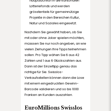
hauptsächlich in die kantonalen
Lotteriefonds und werden
grösstenteils für gemeinnützige
Projekte in den Bereichen Kultur,
Natur und Soziales eingesetzt.
Nachdem Sie gewählt haben, ob Sie
mit oder ohne Joker spielen möchten,
müsssen Sie nur noch angeben, an wie
vielen Ziehungen Ihre Tipps teilnehmen
sollen. Pro Tipp wähen Sie 6 aus 42
Zahlen und 1 aus 6 Glückszahlen aus.
Dann ist der Einzeltipp genau das
richtige für Sie. Swisslos-
Verkaufsstellen können dann die Lose
mit einem eingedruckten Gewinn-
Barcode validieren und so bis 1000
Franken an Kunden auszahlen.
EuroMillions Swisslos