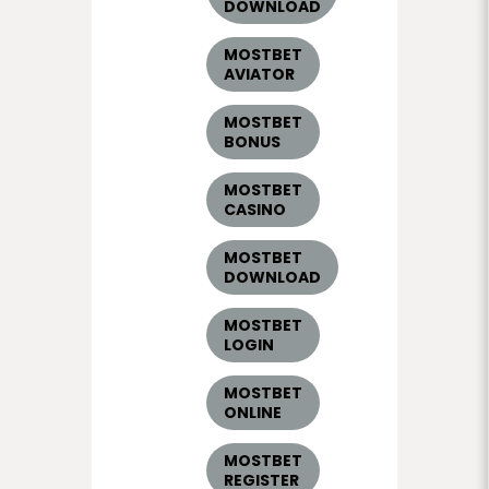
DOWNLOAD
MOSTBET
AVIATOR
MOSTBET
BONUS
MOSTBET
CASINO
MOSTBET
DOWNLOAD
MOSTBET
LOGIN
MOSTBET
ONLINE
MOSTBET
REGISTER