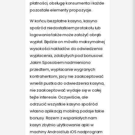
płatności, obsługę konsumenta i każde
pozostałe elementy propozycje.
W końcu bezpłatne kasyno, kasyno
spośród niedostatkiem protokołu lub
logowania także może założyć obręb
wypłat. Będzie on mówiło maksymalnej
wysokości nakładów do odwiedzenia
wypłacenia, zdobytych pod bonusowi.
Jakim Sposobem nadmieniono
przedtem, wypłacanie wygranych
kontrahentom, jacy nie zaakceptować
wnieśli pustka do odwiedzenia kasyna,
nie zaakceptować wydaje się w całej
tejże interesie. Oczywiście, ale
odrzucić wszystkie kasyno spośród
własna aplikacją mobilną podaje takie
bonusy. Razem z wspaniałych nam
kasyn zbytnio użytkowanie apki w
machiny Android lub iOS nadprogram