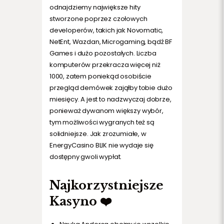
odnajdziemy największe hity
stworzone poprzez czołowych
developerów, takich jak Novomatic,
NetEnt, Wazdan, Microgaming, bądź BF
Games i dużo pozostałych. Liczba
komputerów przekracza więcej niż
1000, zatem poniekąd osobiście
przegląd demówek zająłby tobie dużo
miesięcy. A jest to nadzwyczaj dobrze,
ponieważ dywanom większy wybór,
tym możliwości wygranych też są
solidniejsze. Jak zrozumiałe, w
EnergyCasino BLIK nie wydaje się
dostępny gwoli wypłat.
Najkorzystniejsze
Kasyno ❤️