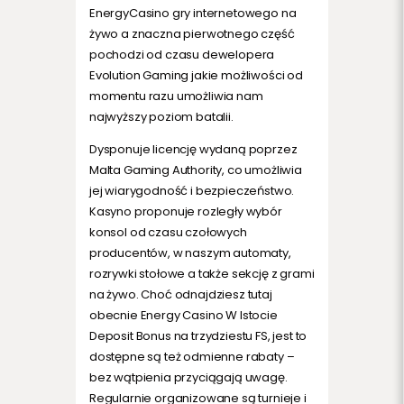
EnergyCasino gry internetowego na
żywo a znaczna pierwotnego część
pochodzi od czasu dewelopera
Evolution Gaming jakie możliwości od
momentu razu umożliwia nam
najwyższy poziom batalii.
Dysponuje licencję wydaną poprzez
Malta Gaming Authority, co umożliwia
jej wiarygodność i bezpieczeństwo.
Kasyno proponuje rozległy wybór
konsol od czasu czołowych
producentów, w naszym automaty,
rozrywki stołowe a także sekcję z grami
na żywo. Choć odnajdziesz tutaj
obecnie Energy Casino W Istocie
Deposit Bonus na trzydziestu FS, jest to
dostępne są też odmienne rabaty –
bez wątpienia przyciągają uwagę.
Regularnie organizowane są turnieje i