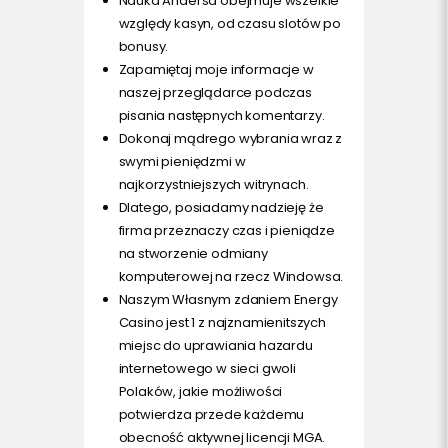
Nauka Andersa obejmuje wszelkie
względy kasyn, od czasu slotów po
bonusy.
Zapamiętaj moje informacje w
naszej przeglądarce podczas
pisania następnych komentarzy.
Dokonaj mądrego wybrania wraz z
swymi pieniędzmi w
najkorzystniejszych witrynach.
Dlatego, posiadamy nadzieję że
firma przeznaczy czas i pieniądze
na stworzenie odmiany
komputerowej na rzecz Windowsa.
Naszym Własnym zdaniem Energy
Casino jest 1 z najznamienitszych
miejsc do uprawiania hazardu
internetowego w sieci gwoli
Polaków, jakie możliwości
potwierdza przede każdemu
obecność aktywnej licencji MGA.