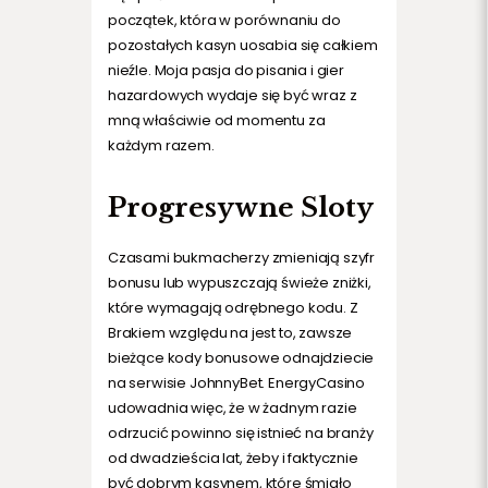
początek, która w porównaniu do
pozostałych kasyn uosabia się całkiem
nieźle. Moja pasja do pisania i gier
hazardowych wydaje się być wraz z
mną właściwie od momentu za
każdym razem.
Progresywne Sloty
Czasami bukmacherzy zmieniają szyfr
bonusu lub wypuszczają świeże zniżki,
które wymagają odrębnego kodu. Z
Brakiem względu na jest to, zawsze
bieżące kody bonusowe odnajdziecie
na serwisie JohnnyBet. EnergyCasino
udowadnia więc, że w żadnym razie
odrzucić powinno się istnieć na branży
od dwadzieścia lat, żeby i faktycznie
być dobrym kasynem, które śmiało