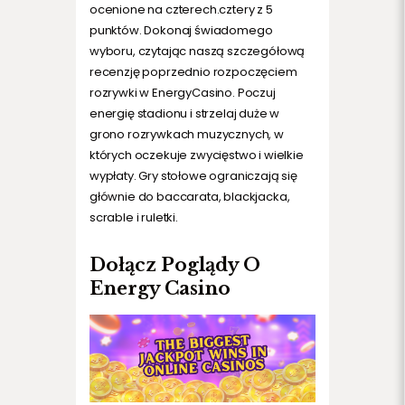
ocenione na czterech.cztery z 5
punktów. Dokonaj świadomego
wyboru, czytając naszą szczegółową
recenzję poprzednio rozpoczęciem
rozrywki w EnergyCasino. Poczuj
energię stadionu i strzelaj duże w
grono rozrywkach muzycznych, w
których oczekuje zwycięstwo i wielkie
wypłaty. Gry stołowe ograniczają się
głównie do baccarata, blackjacka,
scrable i ruletki.
Dołącz Poglądy O
Energy Casino