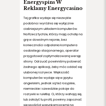
Energyspins W
Reklamy Energycasino
Tej grafika wydaje się niezwykle
podobna i wyróżnia się wyłącznie
ciaśniejszym układem komputerów.
Na Rzecz tychże, którzy mają ochotę na
grę w dowolnym rejonie, bez
konieczności odpalania komputera
osobistego stacjonarnego, operator
przygotował zoptymalizowaną wersję
strony. Odrzucić powinniśmy pobierać
żadnego aplikacji, żeby móc oddać się
ulubionej rozrywce. Większość
komputerów wydaje się w języku
angielskim, jednak są też rosyjskie,
niemieckie i szwedzkie pokoje do
rozrywki w ruletkę. Ci, którzy wahają się,
lub założyć tu profil, powinny zapoznać
się spośród warunkami premii na