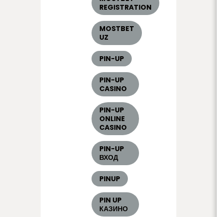
REGISTRATION
MOSTBET
UZ
PIN-UP
PIN-UP
CASINO
PIN-UP
ONLINE
CASINO
PIN-UP
ВХОД
PINUP
PIN UP
КАЗИНО