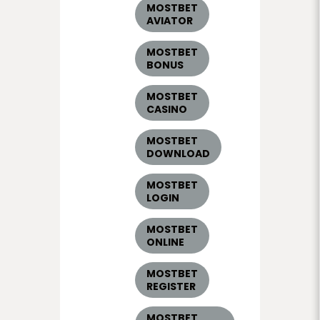
MOSTBET
AVIATOR
MOSTBET
BONUS
MOSTBET
CASINO
MOSTBET
DOWNLOAD
MOSTBET
LOGIN
MOSTBET
ONLINE
MOSTBET
REGISTER
MOSTBET