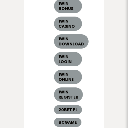
1WIN
BONUS
1WIN
CASINO
1WIN
DOWNLOAD
1WIN
LOGIN
1WIN
ONLINE
1WIN
REGISTER
20BET PL
BCGAME