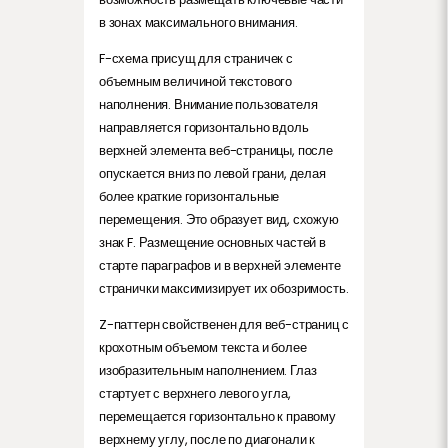
в зонах максимального внимания.
F-схема присущ для страничек с
объемным величиной текстового
наполнения. Внимание пользователя
направляется горизонтально вдоль
верхней элемента веб-страницы, после
опускается вниз по левой грани, делая
более краткие горизонтальные
перемещения. Это образует вид, схожую
знак F. Размещение основных частей в
старте параграфов и в верхней элементе
странички максимизирует их обозримость.
Z-паттерн свойственен для веб-страниц с
крохотным объемом текста и более
изобразительным наполнением. Глаз
стартует с верхнего левого угла,
перемещается горизонтально к правому
верхнему углу, после по диагонали к