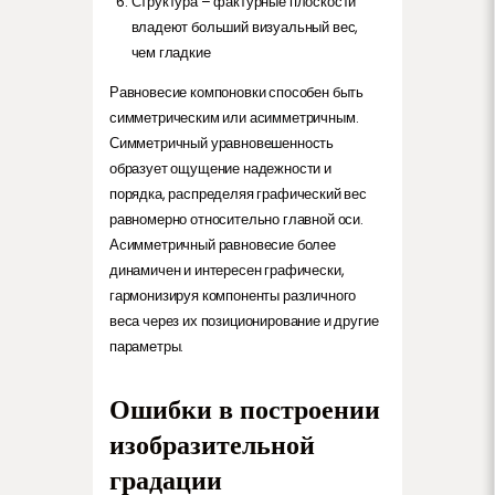
Структура – фактурные плоскости
владеют больший визуальный вес,
чем гладкие
Равновесие компоновки способен быть
симметрическим или асимметричным.
Симметричный уравновешенность
образует ощущение надежности и
порядка, распределяя графический вес
равномерно относительно главной оси.
Асимметричный равновесие более
динамичен и интересен графически,
гармонизируя компоненты различного
веса через их позиционирование и другие
параметры.
Ошибки в построении
изобразительной
градации