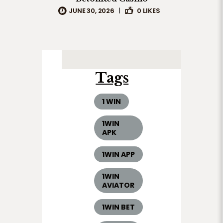
JUNE 30, 2026
|
0
LIKES
Tags
1 WIN
1WIN
APK
1WIN APP
1WIN
AVIATOR
1WIN BET