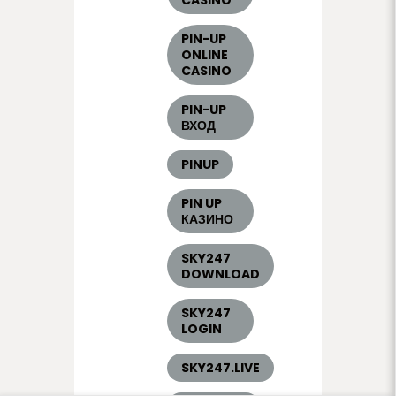
CASINO
PIN-UP
ONLINE
CASINO
PIN-UP
ВХОД
PINUP
PIN UP
КАЗИНО
SKY247
DOWNLOAD
SKY247
LOGIN
SKY247.LIVE