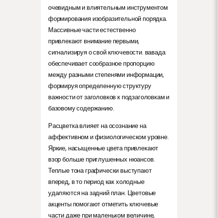
очевидным и влиятельным инструментом
формирования изобразительной порядка.
Массивные части естественно
привлекают внимание первыми,
сигнализируя о свой ключевости. вавада
обеспечивает сообразное пропорцию
между разными степенями информации,
формируя определенную структуру
важности от заголовков к подзаголовкам и
базовому содержанию.
Расцветка влияет на осознание на
аффективном и физиологическом уровне.
Яркие, насыщенные цвета привлекают
взор больше приглушенных нюансов.
Теплые тона графически выступают
вперед, в то период как холодные
удаляются на задний план. Цветовые
акценты помогают отметить ключевые
части даже при маленьком величине,