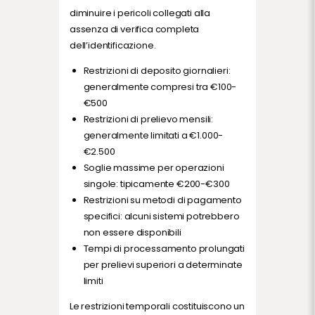
diminuire i pericoli collegati alla
assenza di verifica completa
dell’identificazione.
Restrizioni di deposito giornalieri:
generalmente compresi tra €100-
€500
Restrizioni di prelievo mensili:
generalmente limitati a €1.000-
€2.500
Soglie massime per operazioni
singole: tipicamente €200-€300
Restrizioni su metodi di pagamento
specifici: alcuni sistemi potrebbero
non essere disponibili
Tempi di processamento prolungati
per prelievi superiori a determinate
limiti
Le restrizioni temporali costituiscono un