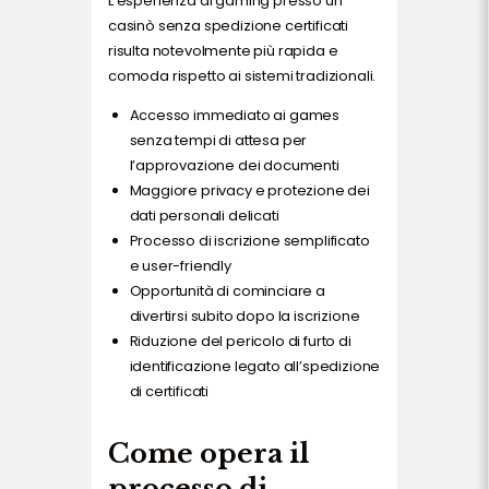
L’esperienza di gaming presso un
casinò senza spedizione certificati
risulta notevolmente più rapida e
comoda rispetto ai sistemi tradizionali.
Accesso immediato ai games
senza tempi di attesa per
l’approvazione dei documenti
Maggiore privacy e protezione dei
dati personali delicati
Processo di iscrizione semplificato
e user-friendly
Opportunità di cominciare a
divertirsi subito dopo la iscrizione
Riduzione del pericolo di furto di
identificazione legato all’spedizione
di certificati
Come opera il
processo di