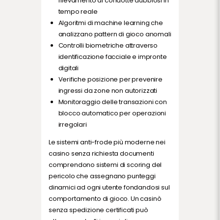
rilevamento di condotte dubbiosi in
tempo reale
Algoritmi di machine learning che
analizzano pattern di gioco anomali
Controlli biometriche attraverso
identificazione facciale e impronte
digitali
Verifiche posizione per prevenire
ingressi da zone non autorizzati
Monitoraggio delle transazioni con
blocco automatico per operazioni
irregolari
Le sistemi anti-frode più moderne nei
casino senza richiesta documenti
comprendono sistemi di scoring del
pericolo che assegnano punteggi
dinamici ad ogni utente fondandosi sul
comportamento di gioco. Un casinò
senza spedizione certificati può