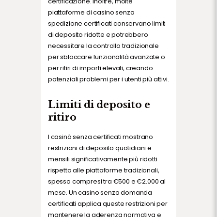
certificazione. Inoltre, molte
piattaforme di casino senza
spedizione certificati conservano limiti
di deposito ridotte e potrebbero
necessitare la controllo tradizionale
per sbloccare funzionalità avanzate o
per ritiri di importi elevati, creando
potenziali problemi per i utenti più attivi.
Limiti di deposito e
ritiro
I casinò senza certificati mostrano
restrizioni di deposito quotidiani e
mensili significativamente più ridotti
rispetto alle piattaforme tradizionali,
spesso compresi tra €500 e €2.000 al
mese. Un casino senza domanda
certificati applica queste restrizioni per
mantenere la aderenza normativa e