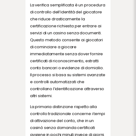
La verifica semplificata è un procedura
di controllo dell’identità del giocatore
che riduce drasticamente la
certificazione richiesta per entrare ai
servizi di un casino senza documenti.
Questo metodo consente ai giocatori
di cominciare a giocare
immediatamente senza dover fornire
certificati di riconoscimento, estratti
conto bancari o evidenze di domicilio.
Il processo si basa su sistemi avanzate
e controlli automatizzati che
controllano l’identificazione attraverso
altri sistemi.
La primaria distinzione rispetto alla
controllo tradizionale concerne i tempi
di attivazione del conto, che in un
casinò senza domanda certificati
avviene in pochi minuti invece di giorni.