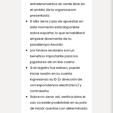
entretenimientos en vente libre en
el ambito de la organizacion
presentada.
El sitio de la casa de apuestas en
este momento está disponible
sobre español, lo que le habilitará
emplear libremente de tu
pasatiempo favorito.
Los fondos recibidos son un
beneficio importante para los
jugadores de on line casino.
Si el registro fue exitoso, puede
iniciar sesión en su cuenta
ingresando su ID (o dirección de
correspondencia electrónico) y
contraseña.
Sobre no servir así, verifica dans le
cas où existe posibilidad en su país
de iniciar cuentas con determinado