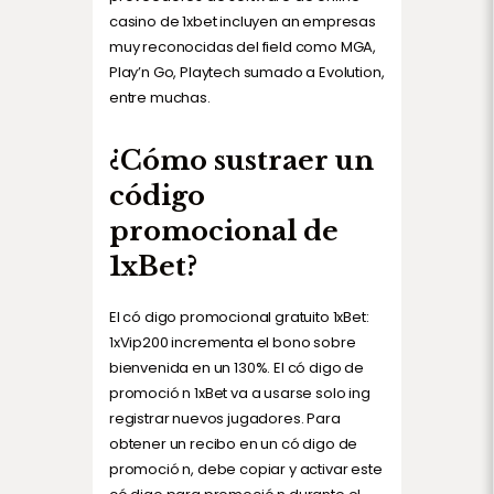
casino de 1xbet incluyen an empresas
muy reconocidas del field como MGA,
Play’n Go, Playtech sumado a Evolution,
entre muchas.
¿Cómo sustraer un
código
promocional de
1xBet?
El có digo promocional gratuito 1xBet:
1xVip200 incrementa el bono sobre
bienvenida en un 130%. El có digo de
promoció n 1xBet va a usarse solo ing
registrar nuevos jugadores. Para
obtener un recibo en un có digo de
promoció n, debe copiar y activar este