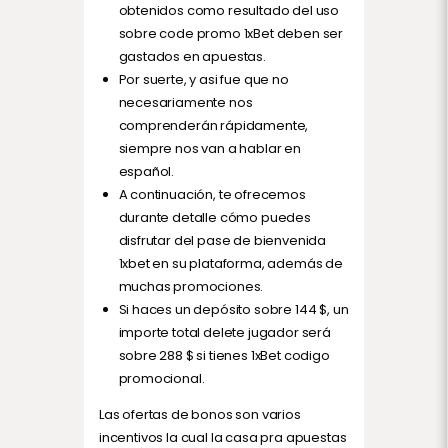
obtenidos como resultado del uso
sobre code promo 1xBet deben ser
gastados en apuestas.
Por suerte, y asi fue que no
necesariamente nos
comprenderán rápidamente,
siempre nos van a hablar en
español.
A continuación, te ofrecemos
durante detalle cómo puedes
disfrutar del pase de bienvenida
1xbet en su plataforma, además de
muchas promociones.
Si haces un depósito sobre 144 $, un
importe total delete jugador será
sobre 288 $ si tienes 1xBet codigo
promocional.
Las ofertas de bonos son varios
incentivos la cual la casa pra apuestas