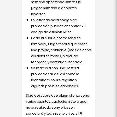
semana apostando sobre tus
juegos sumado a deportes
favoritos.
En la tienda para código de
promoción puedes encontrar 28
codigo de difusion 1xBet.
Dado la cual la contraseña es
temporal, luego tendrá que crear
una propia, confiable (más de ocho
caracteres mixtos) y fácil de
recordar, y continuar usándola.
Se marcará con una postura
promocional, así asi como la
fecha/hora sobre registro y
algunas posibles ganancias.
Si ze descubre que algun cliente tiene
varias cuentas, cualquier fruto o qual
haya realizado sony ericsson
cancelará y technische universit?t