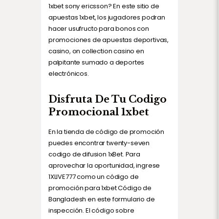
1xbet sony ericsson? En este sitio de
apuestas 1xbet, los jugadores podran
hacer usufructo para bonos con
promociones de apuestas deportivas,
casino, on collection casino en
palpitante sumado a deportes
electrónicos.
Disfruta De Tu Codigo
Promocional 1xbet
En la tienda de código de promoción
puedes encontrar twenty-seven
codigo de difusion 1xBet. Para
aprovechar la oportunidad, ingrese
1XLIVE777 como un código de
promoción para 1xbet Código de
Bangladesh en este formulario de
inspección. El código sobre