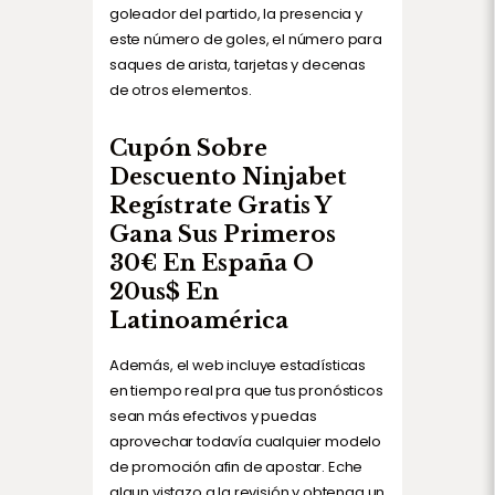
goleador del partido, la presencia y
este número de goles, el número para
saques de arista, tarjetas y decenas
de otros elementos.
Cupón Sobre
Descuento Ninjabet
Regístrate Gratis Y
Gana Sus Primeros
30€ En España O
20us$ En
Latinoamérica
Además, el web incluye estadísticas
en tiempo real pra que tus pronósticos
sean más efectivos y puedas
aprovechar todavía cualquier modelo
de promoción afin de apostar. Eche
algun vistazo a la revisión y obtenga un