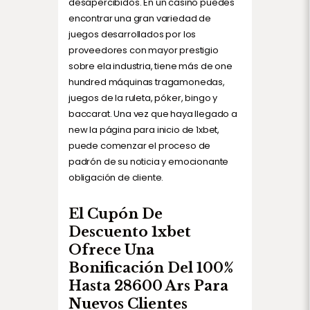
desapercibidos. En un casino puedes
encontrar una gran variedad de
juegos desarrollados por los
proveedores con mayor prestigio
sobre ela industria, tiene más de one
hundred máquinas tragamonedas,
juegos de la ruleta, póker, bingo y
baccarat. Una vez que haya llegado a
new la página para inicio de 1xbet,
puede comenzar el proceso de
padrón de su noticia y emocionante
obligación de cliente.
El Cupón De
Descuento 1xbet
Ofrece Una
Bonificación Del 100%
Hasta 28600 Ars Para
Nuevos Clientes