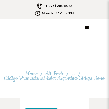
+1(774) 296-8072
LOGIN
Mon-Fri: 9AM to 5PM
HOME
FRANCHISE
SERVICES
EMPLOYEE PORTAL
LABORATORY TESTINGS
Código Promocional 1xbet
LUXURY HOMES
ADULT FOSTER CARE
Argentina Código Bono
PAYMENTS
Home
All Posts
...
JOIN OUR TEAM
Código Promocional 1xbet Argentina Código Bono
CONTACTS
ABOUT US
CPR/BLS
PRIVACY POLICY