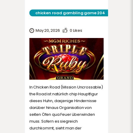
TERMS AND CONDITIONS
chicken road gambling game 204
May 20, 2026
0
Likes
In Chicken Road (Mission Uncrossable)
the Road ist natürlich chip Hauptfigur
dieses Huhn, dasjenige Hindernisse
darüber hinaus Organisation von
seiten Öfen qua Feuer überwinden
muss. Sofern es siegreich
durchkommt, sieht man der