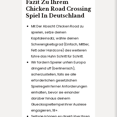
Fazit Zu Ihrem
Chicken Road Crossing
Spiel In Deutschland
Mit Der Absicht Chicken Road zu
spielen, setze deinen
Kapitaleinsatz, wähle deinen
Schwierigkeitsgrad (Einfach, Mittler,
Fett oder Hardcore) des weiteren
führe das Huhn Schritt für Schritt.
Wir fordern Spieler unfein Europa
dringend uff (berlinerisch),
sicherzustellen, falls sie alle
erforderlichen gesetzlichen
Spielregeln ferner Anforderungen
einhalten, bevor sie einander
darüber hinaus deinem
Gluecksspieltempel ihrer Auslese
engagieren, 18+.
Selbige können es direkt über Ihren