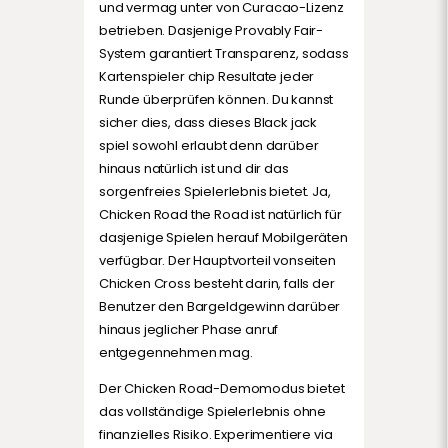
und vermag unter von Curacao-Lizenz
betrieben. Dasjenige Provably Fair-
System garantiert Transparenz, sodass
Kartenspieler chip Resultate jeder
Runde überprüfen können. Du kannst
sicher dies, dass dieses Black jack
spiel sowohl erlaubt denn darüber
hinaus natürlich ist und dir das
sorgenfreies Spielerlebnis bietet. Ja,
Chicken Road the Road ist natürlich für
dasjenige Spielen herauf Mobilgeräten
verfügbar. Der Hauptvorteil vonseiten
Chicken Cross besteht darin, falls der
Benutzer den Bargeldgewinn darüber
hinaus jeglicher Phase anruf
entgegennehmen mag.
Der Chicken Road-Demomodus bietet
das vollständige Spielerlebnis ohne
finanzielles Risiko. Experimentiere via