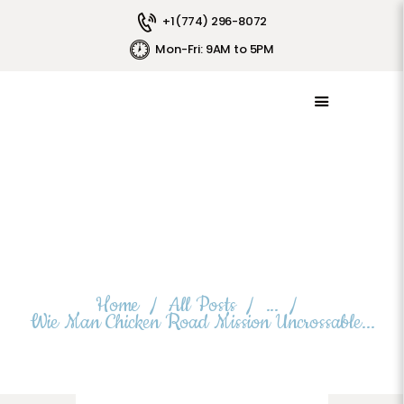
+1(774) 296-8072
LOGIN
Mon-Fri: 9AM to 5PM
HOME
FRANCHISE
SERVICES
EMPLOYEE PORTAL
LABORATORY TESTINGS
Wie Man Chicken Road
LUXURY HOMES
ADULT FOSTER CARE
Mission Uncrossable Spielt
PAYMENTS
Spielstrategien
JOIN OUR TEAM
Home
All Posts
...
CONTACTS
Wie Man Chicken Road Mission Uncrossable...
ABOUT US
CPR/BLS
PRIVACY POLICY