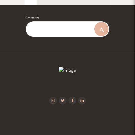
Search