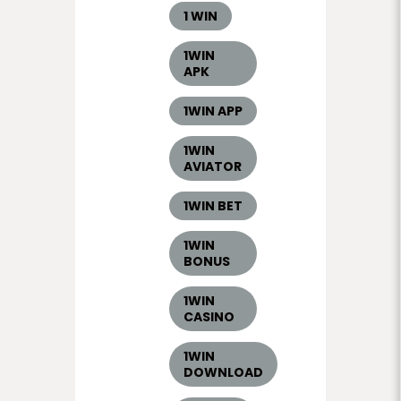
1 WIN
1WIN
APK
1WIN APP
1WIN
AVIATOR
1WIN BET
1WIN
BONUS
1WIN
CASINO
1WIN
DOWNLOAD