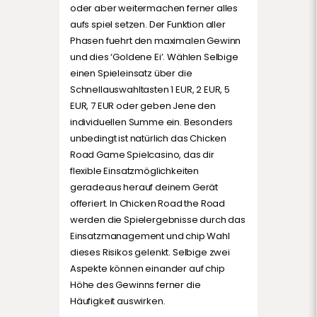
oder aber weitermachen ferner alles
aufs spiel setzen. Der Funktion aller
Phasen fuehrt den maximalen Gewinn
und dies ‘Goldene Ei’. Wählen Selbige
einen Spieleinsatz über die
Schnellauswahltasten 1 EUR, 2 EUR, 5
EUR, 7 EUR oder geben Jene den
individuellen Summe ein. Besonders
unbedingt ist natürlich das Chicken
Road Game Spielcasino, das dir
flexible Einsatzmöglichkeiten
geradeaus herauf deinem Gerät
offeriert. In Chicken Road the Road
werden die Spielergebnisse durch das
Einsatzmanagement und chip Wahl
dieses Risikos gelenkt. Selbige zwei
Aspekte können einander auf chip
Höhe des Gewinns ferner die
Häufigkeit auswirken.