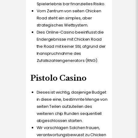
Spielerlebnis bar finanzielles Risiko.
Vom Zentrum von seiten Chicken
Road steht ein simples, aber
strategisches Wettsystem.
Dies Online-Casino beeinflusst die
Endergebnisse mit Chicken Road
the Road mit keiner Stil, afgrund der
Inanspruchnahme des
Zufallszahlengenerators (RNG).
Pistolo Casino
Dieses ist wichtig, dasjenige Budget
in diese eine, bestimmte Menge von
seiten Teilen aufzuteilen des
weiteren chip Runden sequentiell
abgeschlossen starten.
Wir vorschlagen Solchen frauen,
verantwortungsbewusst zu Chicken