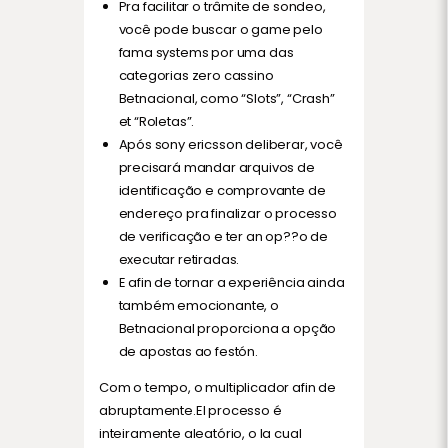
Pra facilitar o trâmite de sondeo,
você pode buscar o game pelo
fama systems por uma das
categorias zero cassino
Betnacional, como “Slots”, “Crash”
et “Roletas”.
Após sony ericsson deliberar, você
precisará mandar arquivos de
identificação e comprovante de
endereço pra finalizar o processo
de verificação e ter an op??o de
executar retiradas.
E afin de tornar a experiência ainda
também emocionante, o
Betnacional proporciona a opção
de apostas ao festón.
Com o tempo, o multiplicador afin de
abruptamente.El processo é
inteiramente aleatório, o la cual