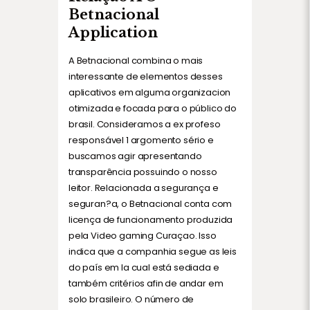
Betnacional
Application
A Betnacional combina o mais
interessante de elementos desses
aplicativos em alguma organizacion
otimizada e focada para o público do
brasil. Consideramos a ex profeso
responsável 1 argomento sério e
buscamos agir apresentando
transparência possuindo o nosso
leitor. Relacionada a segurança e
seguran?a, o Betnacional conta com
licença de funcionamento produzida
pela Video gaming Curaçao. Isso
indica que a companhia segue as leis
do país em la cual está sediada e
também critérios afin de andar em
solo brasileiro. O número de