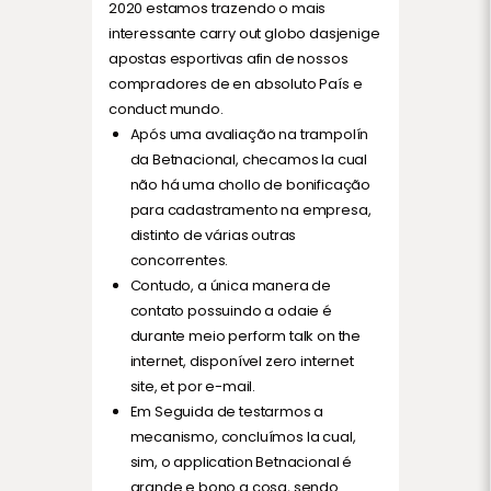
2020 estamos trazendo o mais
interessante carry out globo dasjenige
apostas esportivas afin de nossos
compradores de en absoluto País e
conduct mundo.
Após uma avaliação na trampolín
da Betnacional, checamos la cual
não há uma chollo de bonificação
para cadastramento na empresa,
distinto de várias outras
concorrentes.
Contudo, a única manera de
contato possuindo a odaie é
durante meio perform talk on the
internet, disponível zero internet
site, et por e-mail.
Em Seguida de testarmos a
mecanismo, concluímos la cual,
sim, o application Betnacional é
grande e bono a cosa, sendo