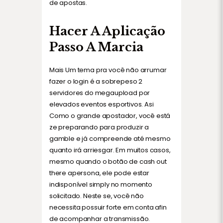
de apostas.
Hacer A Aplicação
Passo A Marcia
Mais Um tema pra você não arrumar
fazer o login é a sobrepeso 2
servidores do megaupload por
elevados eventos esportivos. Asi
Como o grande apostador, você está
ze preparando para produzir a
gamble e já compreende até mesmo
quanto irá arriesgar. Em muitos casos,
mesmo quando o botão de cash out
there apersona, ele pode estar
indisponível simply no momento
solicitado. Neste se, você não
necessita possuir forte em conta afin
de acompanhar a transmissão.