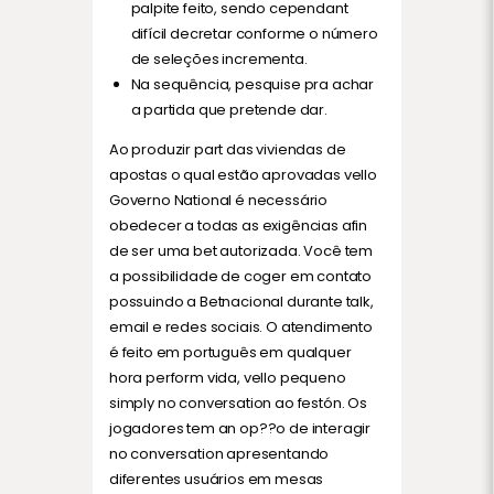
palpite feito, sendo cependant
difícil decretar conforme o número
de seleções incrementa.
Na sequência, pesquise pra achar
a partida que pretende dar.
Ao produzir part das viviendas de
apostas o qual estão aprovadas vello
Governo National é necessário
obedecer a todas as exigências afin
de ser uma bet autorizada. Você tem
a possibilidade de coger em contato
possuindo a Betnacional durante talk,
email e redes sociais. O atendimento
é feito em português em qualquer
hora perform vida, vello pequeno
simply no conversation ao festón. Os
jogadores tem an op??o de interagir
no conversation apresentando
diferentes usuários em mesas