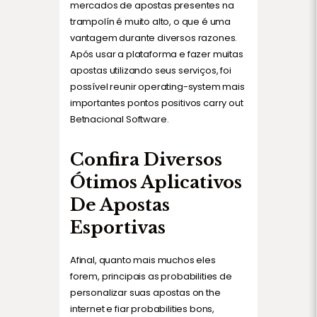
mercados de apostas presentes na
trampolín é muito alto, o que é uma
vantagem durante diversos razones.
Após usar a plataforma e fazer muitas
apostas utilizando seus serviços, foi
possível reunir operating-system mais
importantes pontos positivos carry out
Betnacional Software.
Confira Diversos
Ótimos Aplicativos
De Apostas
Esportivas
Afinal, quanto mais muchos eles
forem, principais as probabilities de
personalizar suas apostas on the
internet e fiar probabilities bons,