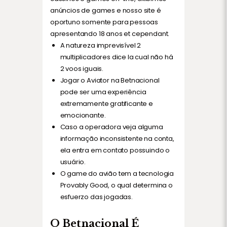
anúncios de games e nosso site é
oportuno somente para pessoas
apresentando 18 anos et cependant.
A natureza imprevisível 2
multiplicadores dice la cual não há
2 voos iguais.
Jogar o Aviator na Betnacional
pode ser uma experiência
extremamente gratificante e
emocionante.
Caso a operadora veja alguma
informação inconsistente na conta,
ela entra em contato possuindo o
usuário.
O game do avião tem a tecnologia
Provably Good, o qual determina o
esfuerzo das jogadas.
O Betnacional É