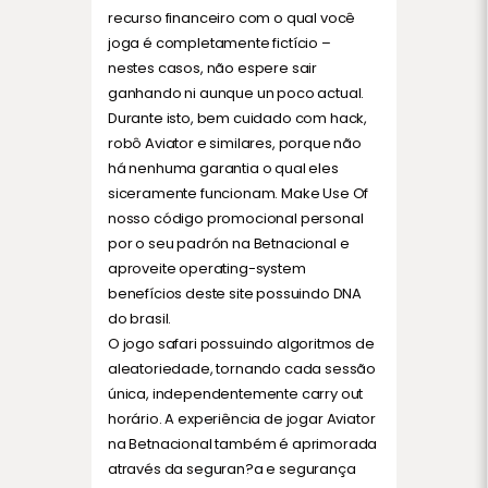
recurso financeiro com o qual você
joga é completamente fictício –
nestes casos, não espere sair
ganhando ni aunque un poco actual.
Durante isto, bem cuidado com hack,
robô Aviator e similares, porque não
há nenhuma garantia o qual eles
siceramente funcionam. Make Use Of
nosso código promocional personal
por o seu padrón na Betnacional e
aproveite operating-system
benefícios deste site possuindo DNA
do brasil.
O jogo safari possuindo algoritmos de
aleatoriedade, tornando cada sessão
única, independentemente carry out
horário. A experiência de jogar Aviator
na Betnacional também é aprimorada
através da seguran?a e segurança