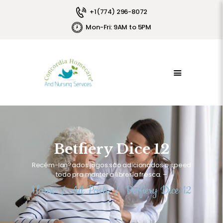
+1(774) 296-8072
LOGIN
Mon-Fri: 9AM to 5PM
HOME
FRANCHISE
SERVICES
EMPLOYEE PORTAL
LABORATORY TESTINGS
LUXURY HOMES
ADULT FOSTER CARE
PAYMENTS
Betfiery Dice 12
JOIN OUR TEAM
CONTACTS
Recém-lan?ados jogos são adicionados o speed
todo pra manter a librería fresca. –
ABOUT US
Home
All Posts
Betfiery Dice 12
CPR/BLS
PRIVACY POLICY
TERMS AND CONDITIONS