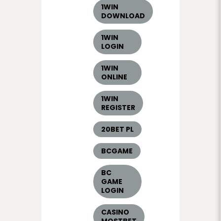
1WIN
DOWNLOAD
1WIN
LOGIN
1WIN
ONLINE
1WIN
REGISTER
20BET PL
BCGAME
BC
GAME
LOGIN
CASINO