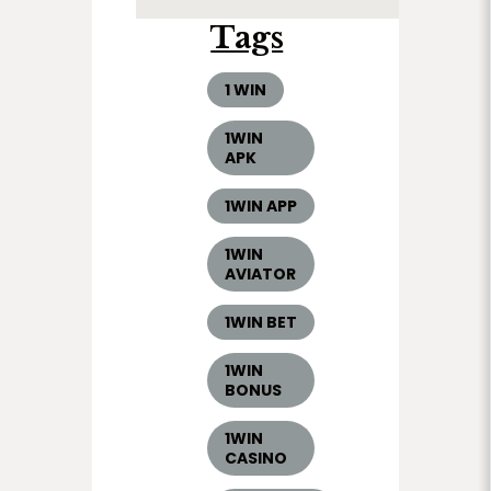
Tags
1 WIN
1WIN
APK
1WIN APP
1WIN
AVIATOR
1WIN BET
1WIN
BONUS
1WIN
CASINO