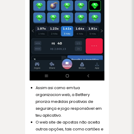
Assim asi como em tua
organizacion web, a Betfiery
prioriza medidas proativas de
segurança e jogo responsável em
teu aplicativo.
O web site de apostas não aceita
outras opções, tais como cartões e