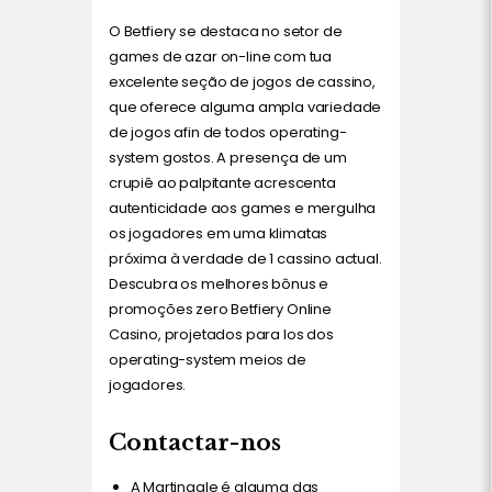
O Betfiery se destaca no setor de
games de azar on-line com tua
excelente seção de jogos de cassino,
que oferece alguma ampla variedade
de jogos afin de todos operating-
system gostos. A presença de um
crupiê ao palpitante acrescenta
autenticidade aos games e mergulha
os jogadores em uma klimatas
próxima à verdade de 1 cassino actual.
Descubra os melhores bônus e
promoções zero Betfiery Online
Casino, projetados para los dos
operating-system meios de
jogadores.
Contactar-nos
A Martingale é alguma das