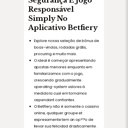
Segurança E Jogo
Responsável
Simply No
Aplicativo Betfiery
Explore nossa seleção de bônus de
boas-vindas, rodadas grátis,
procuring e muito mais.
O ideal é começar apresentando
apostas menores enquanto em
familiarizamos com o jogo,
crescendo gradualmente
operating-system valores à
medida la cual em tornamos
cependant confiantes.
O BetFiery não é somente o cassino
online, qualquer groupe et
expresamente tem an op??o de
llevar sua felicidad drasticamente.