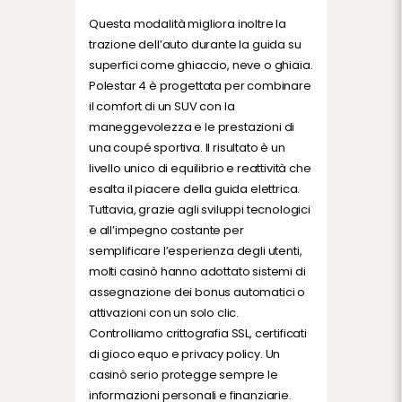
Questa modalità migliora inoltre la
trazione dell’auto durante la guida su
superfici come ghiaccio, neve o ghiaia.
Polestar 4 è progettata per combinare
il comfort di un SUV con la
maneggevolezza e le prestazioni di
una coupé sportiva. Il risultato è un
livello unico di equilibrio e reattività che
esalta il piacere della guida elettrica.
Tuttavia, grazie agli sviluppi tecnologici
e all’impegno costante per
semplificare l’esperienza degli utenti,
molti casinò hanno adottato sistemi di
assegnazione dei bonus automatici o
attivazioni con un solo clic.
Controlliamo crittografia SSL, certificati
di gioco equo e privacy policy. Un
casinò serio protegge sempre le
informazioni personali e finanziarie.