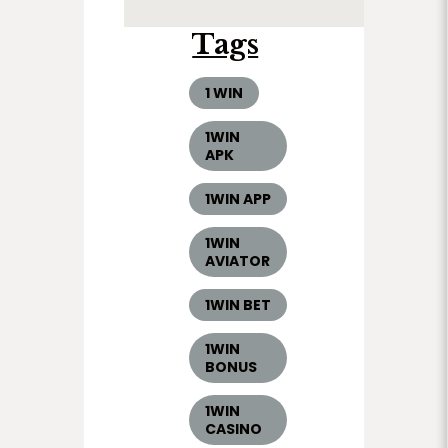
Tags
1 WIN
1WIN
APK
1WIN APP
1WIN
AVIATOR
1WIN BET
1WIN
BONUS
1WIN
CASINO