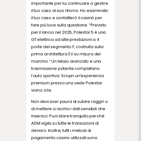
importante per lui continuare a gestire
il tuo caso al suo ritorno. Ho esaminato
il tuo caso e contatterò il casinò per
fare più luce sulla questione. “Previsto
per il lancio nel 2025, Polestar 5 è una
GT elettrica ad alte prestazioni a 4
porte del segmento F, costruita sulla
prima architettura EV su misura del
marchio.” Un telaio avanzato e una
trasmissione potente completano
l’auto sportiva. Scopri un’esperienza
premium presso una sede Polestar
vicino a te.
Non devi aver paura di subire raggiri o
di mettere a rischio i dati sensibili che
inserisci. Puoi stare tranquillo perché
ADM vigila su tutte le transazioni di
denaro. Inoltre, tutti i metodi di
pagamento casino utilizzati sono