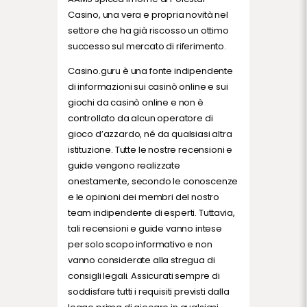
Casino, una vera e propria novità nel
settore che ha già riscosso un ottimo
successo sul mercato di riferimento.
Casino.guru è una fonte indipendente
di informazioni sui casinò online e sui
giochi da casinò online e non è
controllato da alcun operatore di
gioco d’azzardo, né da qualsiasi altra
istituzione. Tutte le nostre recensioni e
guide vengono realizzate
onestamente, secondo le conoscenze
e le opinioni dei membri del nostro
team indipendente di esperti. Tuttavia,
tali recensioni e guide vanno intese
per solo scopo informativo e non
vanno considerate alla stregua di
consigli legali. Assicurati sempre di
soddisfare tutti i requisiti previsti dalla