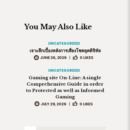
You May Also Like
UNCATEGORIZED
เจาะลึกเบื้องหลังการเสี่ยงโชคยุคดิจิทัล
JUNE 26, 2026
|
0
LIKES
UNCATEGORIZED
Gaming site On-Line: A single
Comprehensive Guide in order
to Protected as well as Informed
Gaming
JULY 29, 2026
|
0
LIKES