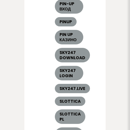
PIN-UP
ВХОД
PINUP
PIN UP
КАЗИНО
SKY247
DOWNLOAD
SKY247
LOGIN
SKY247.LIVE
SLOTTICA
SLOTTICA
PL