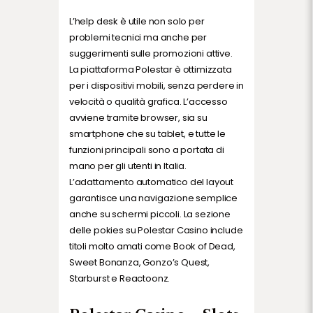
L’help desk è utile non solo per
problemi tecnici ma anche per
suggerimenti sulle promozioni attive.
La piattaforma Polestar è ottimizzata
per i dispositivi mobili, senza perdere in
velocità o qualità grafica. L’accesso
avviene tramite browser, sia su
smartphone che su tablet, e tutte le
funzioni principali sono a portata di
mano per gli utenti in Italia.
L’adattamento automatico del layout
garantisce una navigazione semplice
anche su schermi piccoli. La sezione
delle pokies su Polestar Casino include
titoli molto amati come Book of Dead,
Sweet Bonanza, Gonzo’s Quest,
Starburst e Reactoonz.