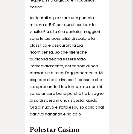
legge prima di giocare in qualsiasi
casinò.
Assicurati di piazzare una puntata
minima di 5 € per qualificarti per le
vincite. Più alta è la puntata, maggiori
sono le tue possibilità di scalare la
classifica e assicurarti la tua
ricompensa. So che ritieni che
qualcosa debba essere fatto
immediatamente, cerca solo di non
pensarci e attendi l’aggiornamento. Mi
dispiace che scrivo così spesso e che
sto sprecando il tuo tempo ma non mi
sento ancora bene perché ho bisogno
di soldi spero in una risposta rapida.
Ora di nuovo è stato espulso dalla chat
dal vivo hahahah è ridicolo.
Polestar Casino