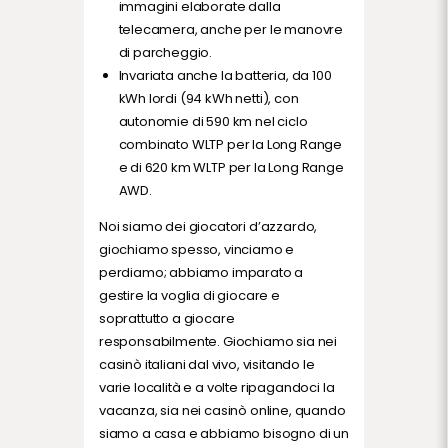
immagini elaborate dalla
telecamera, anche per le manovre
di parcheggio.
Invariata anche la batteria, da 100
kWh lordi (94 kWh netti), con
autonomie di 590 km nel ciclo
combinato WLTP per la Long Range
e di 620 km WLTP per la Long Range
AWD.
Noi siamo dei giocatori d’azzardo,
giochiamo spesso, vinciamo e
perdiamo; abbiamo imparato a
gestire la voglia di giocare e
soprattutto a giocare
responsabilmente. Giochiamo sia nei
casinò italiani dal vivo, visitando le
varie località e a volte ripagandoci la
vacanza, sia nei casinò online, quando
siamo a casa e abbiamo bisogno di un