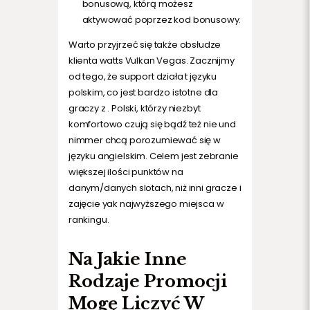
bonusową, którą możesz
aktywować poprzez kod bonusowy.
Warto przyjrzeć się także obsłudze
klienta watts Vulkan Vegas. Zacznijmy
od tego, że support działa t języku
polskim, co jest bardzo istotne dla
graczy z . Polski, którzy niezbyt
komfortowo czują się bądź też nie und
nimmer chcą porozumiewać się w
języku angielskim. Celem jest zebranie
większej ilości punktów na
danym/danych slotach, niż inni gracze i
zajęcie yak najwyższego miejsca w
rankingu.
Na Jakie Inne
Rodzaje Promocji
Mogę Liczyć W