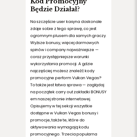
Kod Promocyjny
Będzie Działał?
Na szczęście user kasyna doskonale
zdaje sobie z tego sprawę, co jest
ogromnym plusem dla samych graczy.
Wyższe bonusy, więcej darmowych
spinów i company najważniejsze —
coraz przystępniejsze warunki
wykorzystania promocji. A gdzie
najczęściej możesz znaleźć kody
promocyjne perform Vulkan Vegas?
To także jest łatwa sprawa — zaglądaj
na początek carry out zakładki BONUSY
em naszej stronie internetowej.
Opisujemy w tej sekcji wszystkie
dostępne w Vulkan Vegas bonusy i
promocje, także te, które do
aktywowania wymagają kodu
promocyjnego. Trzecia popularna