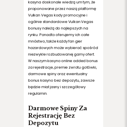
kasyna doskonale wiedzą um tym, że
proponowane przez naszą platformę
Vulkan Vegas kody promocyjne i
ogólnie standardowe Vulkan Vegas
bonusy należą do najlepszych na
rynku. Ponadto oferujemy ich całe
mnóstwo, także każdy fan gier
hazardowych może wybierać spośród
niezwykle rozbudowanej gamy ofert.
W naszym kasyno online added bonus
za rejestracje, premie zwrotu gotówki,
darmowe spiny oraz ewentualny
bonus kasyno bez depozytu, zawsze
będzie miał jasny i szczegółowy
regulamin.
Darmowe Spiny Za
Rejestrację Bez
Depozytu