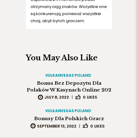
otrzymany ciąg znaków. Wszystkie one
są konkurencją, ponieważ wszystkie
chcą, abyś był ich graczem.
You May Also Like
VULKANVEGAS POLAND
Bonus Bez Depozytu Dla
Polaków W Kasynach Online 202
JULY 8, 2022
|
0
LIKES
VULKANVEGAS POLAND
Bonusy Dla Polskich Gracz
SEPTEMBER 13, 2022
|
0
LIKES