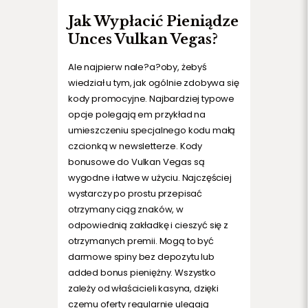
Jak Wypłacić Pieniądze
Unces Vulkan Vegas?
Ale najpierw nale?a?oby, żebyś
wiedział u tym, jak ogólnie zdobywa się
kody promocyjne. Najbardziej typowe
opcje polegają em przykład na
umieszczeniu specjalnego kodu małą
czcionką w newsletterze. Kody
bonusowe do Vulkan Vegas są
wygodne i łatwe w użyciu. Najczęściej
wystarczy po prostu przepisać
otrzymany ciąg znaków, w
odpowiednią zakładkę i cieszyć się z
otrzymanych premii. Mogą to być
darmowe spiny bez depozytu lub
added bonus pieniężny. Wszystko
zależy od właścicieli kasyna, dzięki
czemu oferty regularnie ulegają