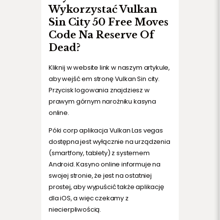
Wykorzystać Vulkan
Sin City 50 Free Moves
Code Na Reserve Of
Dead?
Kliknij w website link w naszym artykule,
aby wejść em stronę Vulkan Sin city.
Przycisk logowania znajdziesz w
prawym górnym narożniku kasyna
online.
Póki corp aplikacja Vulkan Las vegas
dostępna jest wyłącznie na urządzenia
(smartfony, tablety) z systemem
Android. Kasyno online informuje na
swojej stronie, że jest na ostatniej
prostej, aby wypuścić także aplikację
dla iOS, a więc czekamy z
niecierpliwością.