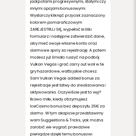
jackpotami progresywnymi, stałymi czy
innymi opcjami bonusowymi.
Wystarczy kliknąć przycisk zaznaczony
kolorem pomarańczowym
ZAREJESTRUJ SIĘ, wypełnić krótki
formularz i następne zatwierdzić dane,
aby mieć swoje własne konto oraz
darmowe spiny za rejestrację. A potem
możesz już śmiało ruszyć na podbój
Vulkan Vegas i grać carry out woli w te
gry hazardowe, watts jakie chcesz.
Sam Vulkan Vegas added bonus za
rejestracje jest łatwy do zrealizowania i
aktywowania. Oczywiście jest to wyj?
tkowo miłe, kiedy otrzymujesz
IceCasino bonus bez depozytu 25€ za
darmo. W tym akapicie przedstawimy
wam Suggestions & Tricks, yak można
zarobić we wygrać prawdziwe
pieniądze dzięki temu bonusowi.