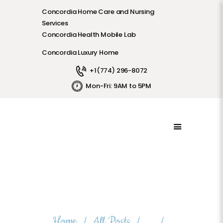
Concordia Home Care and Nursing
Services
LOGIN
Concordia Health Mobile Lab
HOME
Concordia Luxury Home
FRANCHISE
SERVICES
+1(774) 296-8072
EMPLOYEE PORTAL
Mon-Fri: 9AM to 5PM
LABORATORY TESTINGS
LUXURY HOMES
ADULT FOSTER CARE
PAYMENTS
JOIN OUR TEAM
CONTACTS
Bonusy I Promocje W Vulkan
ABOUT US
CPR/BLS
Vegas Kasyno Onlin
PRIVACY POLICY
Home
All Posts
...