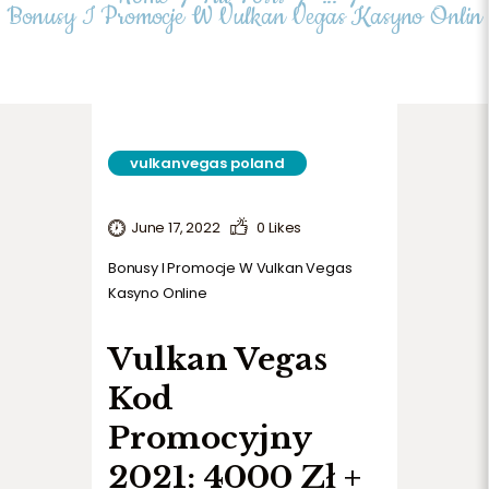
TERMS AND CONDITIONS
Bonusy I Promocje W Vulkan Vegas Kasyno Onlin
vulkanvegas poland
June 17, 2022
0
Likes
Bonusy I Promocje W Vulkan Vegas
Kasyno Online
Vulkan Vegas
Kod
Promocyjny
2021: 4000 Zł +