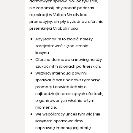
darmowych spinów. No i oczywiście,
nie zapomnij, aby podać podczas
rejestracji w Vulkan Sin city kod
promocyjny, simply by żadna z ofert nie
przemknęła Ci obok nosa.
Aby jednak?e to zrobić, należy
zarejestrować się na stronie
kasyna.
Ofert na darmowe annoying należy
szukać mhh stronach partnerskich.
Wszyscy internauci powinni
sprawdzić nasz najnowszy ranking
promocji i dowiedzieć się o
najbardziej interesujących ofertach,
organizowanych właśnie w tym
momencie.
We współpracy unces tym właśnie
kasynem opracowaliśmy
naprawdę imponującą ofertę