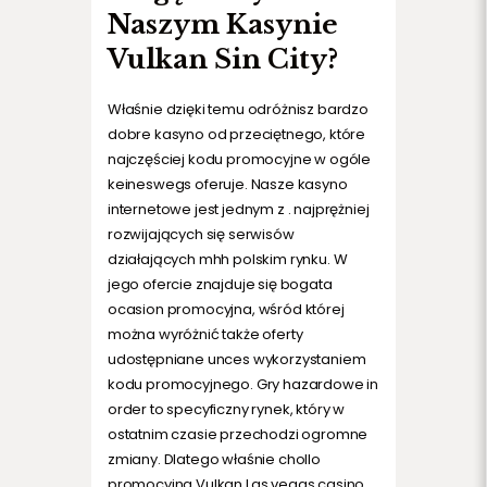
Naszym Kasynie
Vulkan Sin City?
Właśnie dzięki temu odróżnisz bardzo
dobre kasyno od przeciętnego, które
najczęściej kodu promocyjne w ogóle
keineswegs oferuje. Nasze kasyno
internetowe jest jednym z . najprężniej
rozwijających się serwisów
działających mhh polskim rynku. W
jego ofercie znajduje się bogata
ocasion promocyjna, wśród której
można wyróżnić także oferty
udostępniane unces wykorzystaniem
kodu promocyjnego. Gry hazardowe in
order to specyficzny rynek, który w
ostatnim czasie przechodzi ogromne
zmiany. Dlatego właśnie chollo
promocyjna Vulkan Las vegas casino