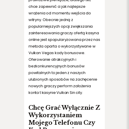
chce zapewnić ci jak najlepsze
wrażenia od momentu wejścia do
witryny. Obecnie jedną z
popularniejszych opcji zwiększania
zainteresowania graczy ofertą kasyna
online jest spopularyzowana przez nas
metoda oparta o wykorzystywane w
Vulkan Vegas kody bonusowe.
Oferowanie atrakcyjnych i
bezkonkurencyjnych bonusów
powitalnych to jeden z naszych
ulubionych sposobów na zachęcenie
nowych graczy perform założenia
konta t kasynie Vulkan Sin city.
Chcę Grać Wyłącznie Z
Wykorzystaniem
Mojego Telefonu Czy