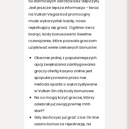
50 darmowych obrotów bez depozytu.
Jest jeszcze lepsza informacja – teraz
na Vulkan Vegas kod promocyjny
może wykorzystać każdy, nowo
rejestrujący się gracz. Ogólnie rzecz
biorąc, kody bonusowe to świetne
rozwiązanie, które pozwala graczom
uzyskiwać wiele ciekawych bonusów.
Obecnie jedną z popularniejszych
opcji zwiększania zaintrygowania
graczy ofertą kasyna online jest
spopularyzowana przez nas
metoda oparta o wykorzystywane
w Vulkan Sin city kody bonusowe.
Na co mogą liczyć gracze, którzy
odebrali już swoją premię mhh
start?
Gdy skończysz już grać z Ice On line
casino bonus za rejestrację, na