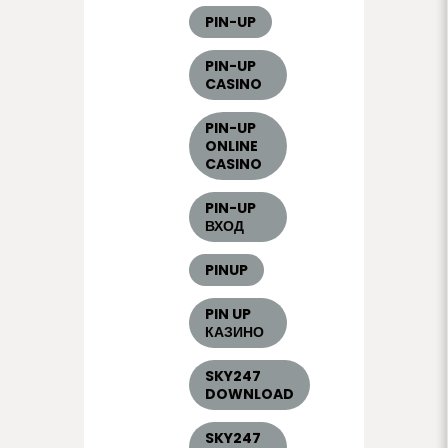
PIN-UP
PIN-UP
CASINO
PIN-UP
ONLINE
CASINO
PIN-UP
ВХОД
PINUP
PIN UP
КАЗИНО
SKY247
DOWNLOAD
SKY247