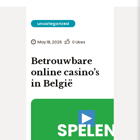
uncategorized
May 18, 2026
0
Likes
Betrouwbare
online casino’s
in België
SPELEN