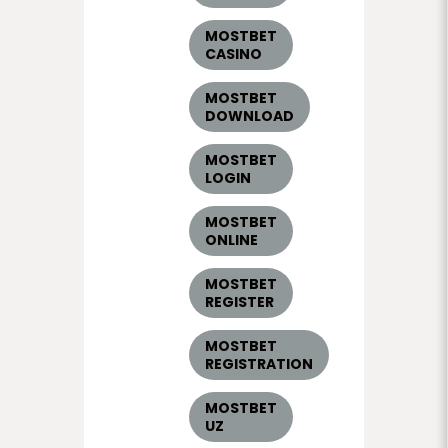
MOSTBET
CASINO
MOSTBET
DOWNLOAD
MOSTBET
LOGIN
MOSTBET
ONLINE
MOSTBET
REGISTER
MOSTBET
REGISTRATION
MOSTBET
UZ