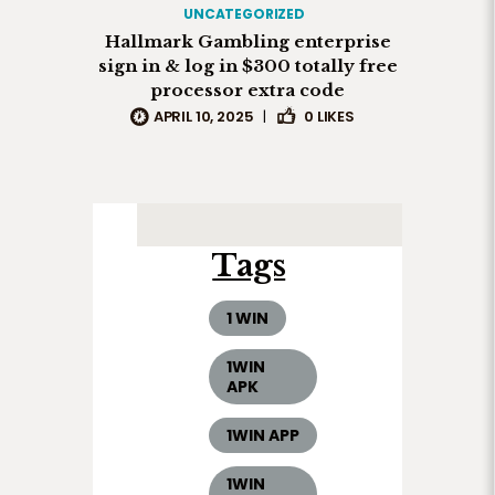
UNCATEGORIZED
Hallmark Gambling enterprise
sign in & log in $300 totally free
processor extra code
APRIL 10, 2025
|
0
LIKES
Tags
1 WIN
1WIN
APK
1WIN APP
1WIN