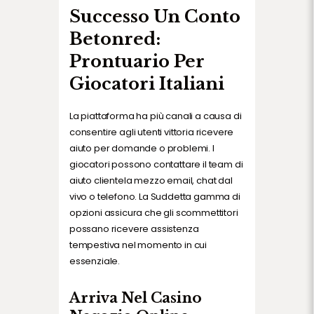
Successo Un Conto
Betonred:
Prontuario Per
Giocatori Italiani
La piattaforma ha più canali a causa di
consentire agli utenti vittoria ricevere
aiuto per domande o problemi. I
giocatori possono contattare il team di
aiuto clientela mezzo email, chat dal
vivo o telefono. La Suddetta gamma di
opzioni assicura che gli scommettitori
possano ricevere assistenza
tempestiva nel momento in cui
essenziale.
Arriva Nel Casino