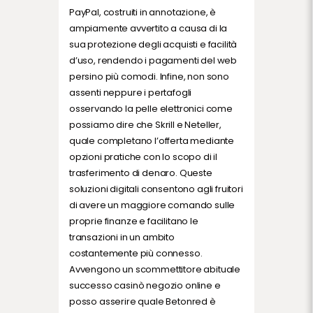
PayPal, costruiti in annotazione, è
ampiamente avvertito a causa di la
sua protezione degli acquisti e facilità
d’uso, rendendo i pagamenti del web
persino più comodi. Infine, non sono
assenti neppure i pertafogli
osservando la pelle elettronici come
possiamo dire che Skrill e Neteller,
quale completano l’offerta mediante
opzioni pratiche con lo scopo di il
trasferimento di denaro. Queste
soluzioni digitali consentono agli fruitori
di avere un maggiore comando sulle
proprie finanze e facilitano le
transazioni in un ambito
costantemente più connesso.
Avvengono un scommettitore abituale
successo casinò negozio online e
posso asserire quale Betonred è