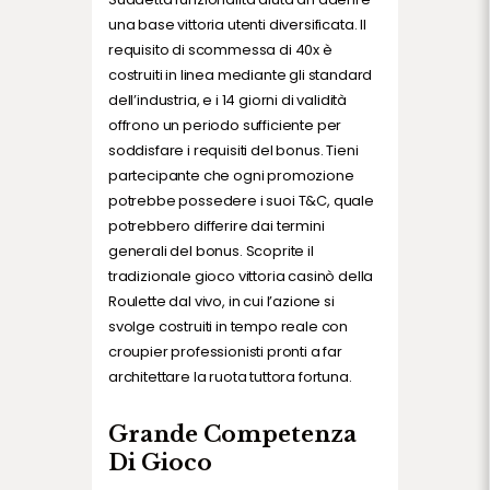
una base vittoria utenti diversificata. Il
requisito di scommessa di 40x è
costruiti in linea mediante gli standard
dell’industria, e i 14 giorni di validità
offrono un periodo sufficiente per
soddisfare i requisiti del bonus. Tieni
partecipante che ogni promozione
potrebbe possedere i suoi T&C, quale
potrebbero differire dai termini
generali del bonus. Scoprite il
tradizionale gioco vittoria casinò della
Roulette dal vivo, in cui l’azione si
svolge costruiti in tempo reale con
croupier professionisti pronti a far
architettare la ruota tuttora fortuna.
Grande Competenza
Di Gioco