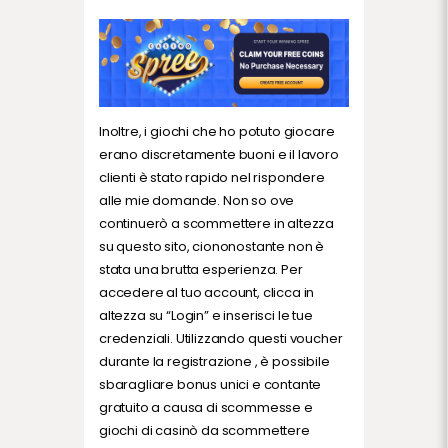
Inoltre, i giochi che ho potuto giocare
erano discretamente buoni e il lavoro
clienti è stato rapido nel rispondere
alle mie domande. Non so ove
continuerò a scommettere in altezza
su questo sito, ciononostante non è
stata una brutta esperienza. Per
accedere al tuo account, clicca in
altezza su “Login” e inserisci le tue
credenziali. Utilizzando questi voucher
durante la registrazione , è possibile
sbaragliare bonus unici e contante
gratuito a causa di scommesse e
giochi di casinò da scommettere