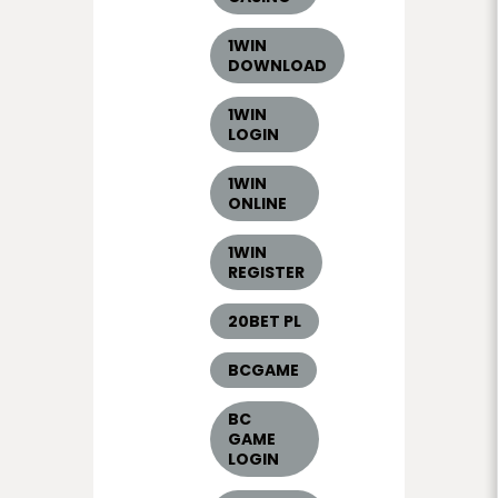
1WIN
DOWNLOAD
1WIN
LOGIN
1WIN
ONLINE
1WIN
REGISTER
20BET PL
BCGAME
BC
GAME
LOGIN