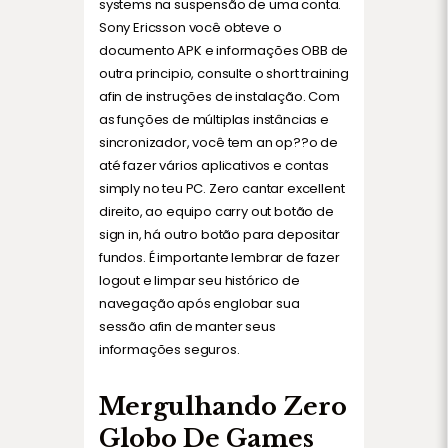
systems na suspensão de uma conta.
Sony Ericsson você obteve o
documento APK e informações OBB de
outra principio, consulte o short training
afin de instruções de instalação. Com
as funções de múltiplas instâncias e
sincronizador, você tem an op??o de
até fazer vários aplicativos e contas
simply no teu PC. Zero cantar excellent
direito, ao equipo carry out botão de
sign in, há outro botão para depositar
fundos. É importante lembrar de fazer
logout e limpar seu histórico de
navegação após englobar sua
sessão afin de manter seus
informações seguros.
Mergulhando Zero
Globo De Games