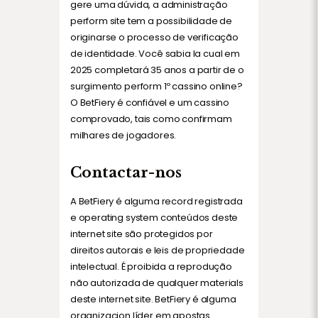
gere uma dúvida, a administração
perform site tem a possibilidade de
originarse o processo de verificação
de identidade. Você sabia la cual em
2025 completará 35 anos a partir de o
surgimento perform 1º cassino online?
O BetFiery é confiável e um cassino
comprovado, tais como confirmam
milhares de jogadores.
Contactar-nos
A BetFiery é alguma record registrada
e operating system conteúdos deste
internet site são protegidos por
direitos autorais e leis de propriedade
intelectual. É proibida a reprodução
não autorizada de qualquer materials
deste internet site. BetFiery é alguma
organizacion líder em apostas