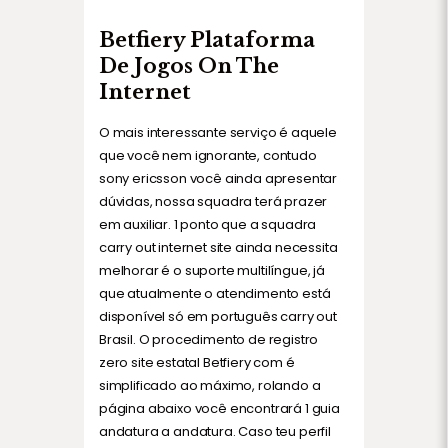
Betfiery Plataforma
De Jogos On The
Internet
O mais interessante serviço é aquele
que você nem ignorante, contudo
sony ericsson você ainda apresentar
dúvidas, nossa squadra terá prazer
em auxiliar. 1 ponto que a squadra
carry out internet site ainda necessita
melhorar é o suporte multilíngue, já
que atualmente o atendimento está
disponível só em português carry out
Brasil. O procedimento de registro
zero site estatal Betfiery com é
simplificado ao máximo, rolando a
página abaixo você encontrará 1 guia
andatura a andatura. Caso teu perfil