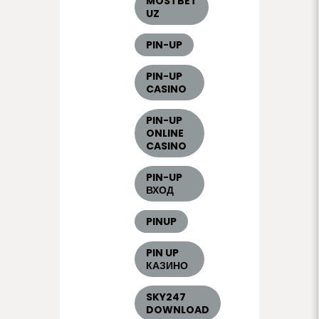
MOSTBET
UZ
PIN-UP
PIN-UP
CASINO
PIN-UP
ONLINE
CASINO
PIN-UP
ВХОД
PINUP
PIN UP
КАЗИНО
SKY247
DOWNLOAD