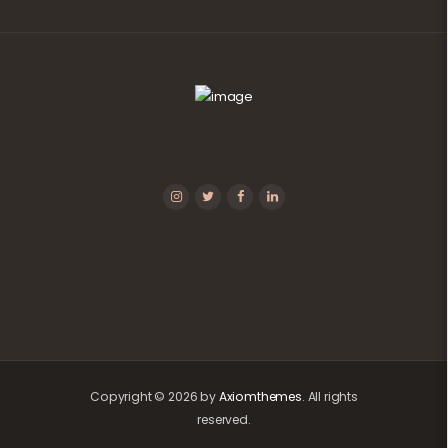
Copyright © 2026 by
Axiomthemes
. All rights
reserved.