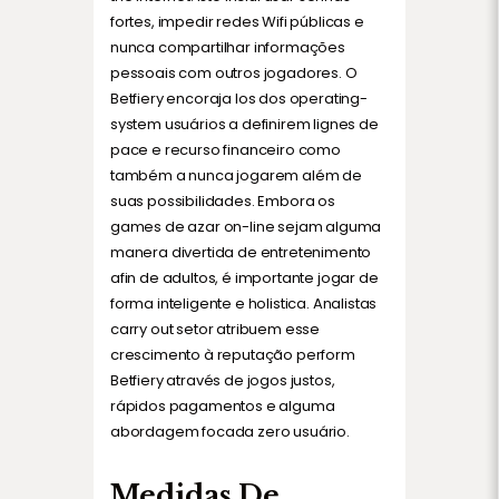
fortes, impedir redes Wifi públicas e
nunca compartilhar informações
pessoais com outros jogadores. O
Betfiery encoraja los dos operating-
system usuários a definirem lignes de
pace e recurso financeiro como
também a nunca jogarem além de
suas possibilidades. Embora os
games de azar on-line sejam alguma
manera divertida de entretenimento
afin de adultos, é importante jogar de
forma inteligente e holistica. Analistas
carry out setor atribuem esse
crescimento à reputação perform
Betfiery através de jogos justos,
rápidos pagamentos e alguma
abordagem focada zero usuário.
Medidas De