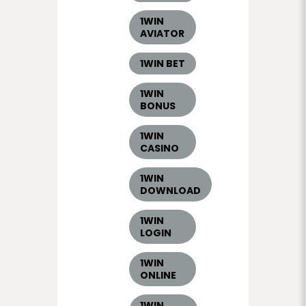
1WIN
AVIATOR
1WIN BET
1WIN
BONUS
1WIN
CASINO
1WIN
DOWNLOAD
1WIN
LOGIN
1WIN
ONLINE
1WIN