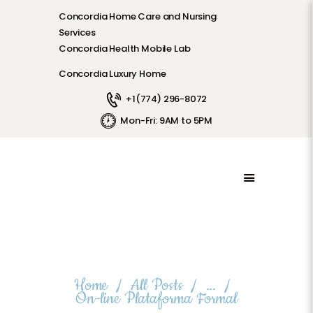
Concordia Home Care and Nursing
Services
LOGIN
Concordia Health Mobile Lab
HOME
Concordia Luxury Home
FRANCHISE
SERVICES
+1(774) 296-8072
EMPLOYEE PORTAL
Mon-Fri: 9AM to 5PM
LABORATORY TESTINGS
LUXURY HOMES
ADULT FOSTER CARE
PAYMENTS
JOIN OUR TEAM
CONTACTS
On-line Plataforma Formal
ABOUT US
CPR/BLS
Home
All Posts
...
On-line Plataforma Formal
PRIVACY POLICY