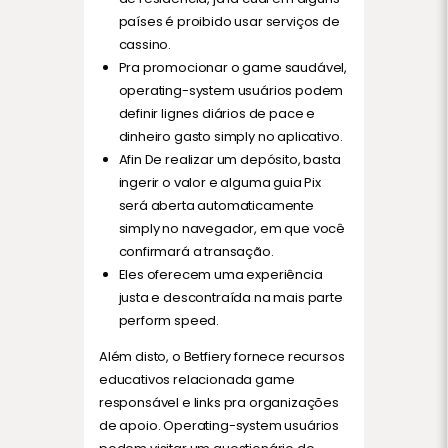
países é proibido usar serviços de
cassino.
Pra promocionar o game saudável,
operating-system usuários podem
definir lignes diários de pace e
dinheiro gasto simply no aplicativo.
Afin De realizar um depósito, basta
ingerir o valor e alguma guia Pix
será aberta automaticamente
simply no navegador, em que você
confirmará a transação.
Eles oferecem uma experiência
justa e descontraída na mais parte
perform speed.
Além disto, o Betfiery fornece recursos
educativos relacionada game
responsável e links pra organizações
de apoio. Operating-system usuários