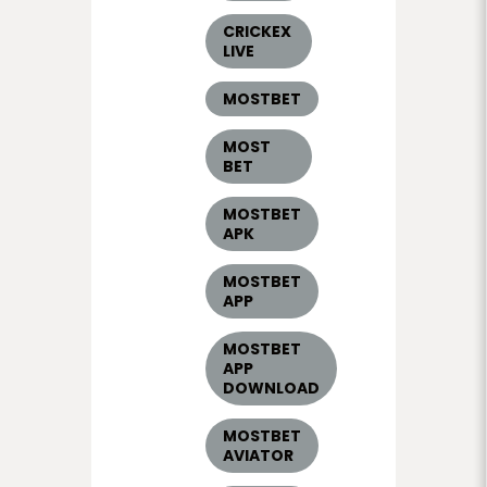
CRICKEX
LIVE
MOSTBET
MOST
BET
MOSTBET
APK
MOSTBET
APP
MOSTBET
APP
DOWNLOAD
MOSTBET
AVIATOR