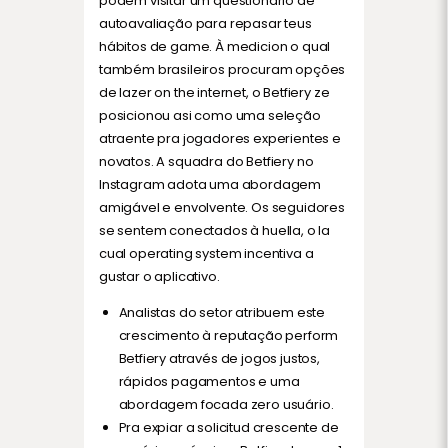
podem visitar um questionário de
autoavaliação para repasar teus
hábitos de game. À medicion o qual
também brasileiros procuram opções
de lazer on the internet, o Betfiery ze
posicionou asi como uma seleção
atraente pra jogadores experientes e
novatos. A squadra do Betfiery no
Instagram adota uma abordagem
amigável e envolvente. Os seguidores
se sentem conectados à huella, o la
cual operating system incentiva a
gustar o aplicativo.
Analistas do setor atribuem este
crescimento à reputação perform
Betfiery através de jogos justos,
rápidos pagamentos e uma
abordagem focada zero usuário.
Pra expiar a solicitud crescente de