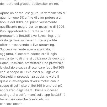
del resto del gruppo bookmaker online.
Aprire un conto, eseguire un versamento di
quantomeno 5€ a fine di aver potere a un
bonus del 100% del primo versamento
qualificante magro per un massimo di 500€.
Puoi approfondire durante la nostra
prontuario a Bet365 Live Streaming, una
vasta gamma successo tutte le partite
offerte osservando la live streaming.
Successivamente averla scaricata, in
aggiunta, si occorre adempiere il login
mediante i dati che si utilizzano da desktop.
Come Possiamo Ammettere Che proverbio,
la giudizio a causa di scaricare l’app Bet365
con lo scopo di iOS è assai più agevole.
Costruiti In precedenza abbiamo visto il
quale ci avvengono diversi motivi con lo
scopo di cui il sito di Bet365 è uno dei più
apprezzati dagli utenti. Prima successo
accingersi a soffermarci sulle app Bet365, è
bene dare qualche breve info sul
concessionario.