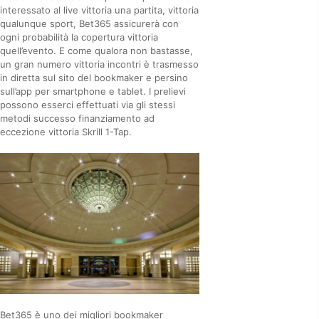
interessato al live vittoria una partita, vittoria
qualunque sport, Bet365 assicurerà con
ogni probabilità la copertura vittoria
quell’evento. E come qualora non bastasse,
un gran numero vittoria incontri è trasmesso
in diretta sul sito del bookmaker e persino
sull’app per smartphone e tablet. I prelievi
possono esserci effettuati via gli stessi
metodi successo finanziamento ad
eccezione vittoria Skrill 1-Tap.
Bet365 è uno dei migliori bookmaker