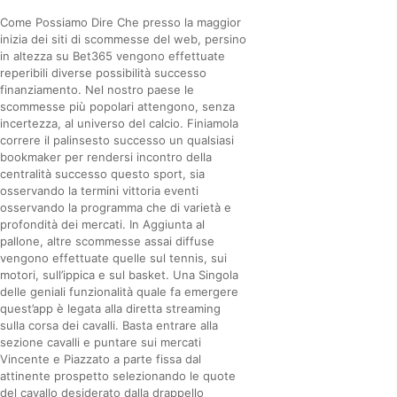
Come Possiamo Dire Che presso la maggior
inizia dei siti di scommesse del web, persino
in altezza su Bet365 vengono effettuate
reperibili diverse possibilità successo
finanziamento. Nel nostro paese le
scommesse più popolari attengono, senza
incertezza, al universo del calcio. Finiamola
correre il palinsesto successo un qualsiasi
bookmaker per rendersi incontro della
centralità successo questo sport, sia
osservando la termini vittoria eventi
osservando la programma che di varietà e
profondità dei mercati. In Aggiunta al
pallone, altre scommesse assai diffuse
vengono effettuate quelle sul tennis, sui
motori, sull’ippica e sul basket. Una Singola
delle geniali funzionalità quale fa emergere
quest’app è legata alla diretta streaming
sulla corsa dei cavalli. Basta entrare alla
sezione cavalli e puntare sui mercati
Vincente e Piazzato a parte fissa dal
attinente prospetto selezionando le quote
del cavallo desiderato dalla drappello