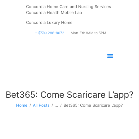
Concordia Home Care and Nursing Services
Concordia Health Mobile Lab
Concordia Luxury Home
+1(774) 296-8072
Mon-Fri: 9AM to 5PM
Bet365: Come Scaricare L’app?
Home
All Posts
...
Bet365: Come Scaricare L’app?