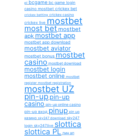
bcgame
bc game login
pl
casino mostbet
crickex bet
crickex casino
crickex betting
mostbet
crickex live
most bet
mostbet
mostbet app
apk
mostbet app download
mostbet aviator
mostbet
mostbet bonus
casino
mostbet download
mostbet login
mostbet online
mostbet
register
mostbet registration
mostbet UZ
pin-up
pin-up
casino
pin-up online casino
pinup
pin-up вход
pin up
казино
sky247
sky247 download
slottica
sky247.live
login
slottica PL
пин ап