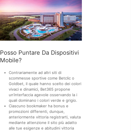
Posso Puntare Da Dispositivi
Mobile?
Contrariamente ad altri siti di
scommesse sportive come Betclic o
Goldbet, il quale hanno scelto dei colori
vivaci e dinamici, Bet365 propone
un’interfaccia agevole osservando la i
quali dominano i colori verde e grigio.
Ciascuno bookmaker ha bonus e
promozioni differenti, dunque,
anteriormente vittoria registrarti, valuta
mediante attenzione il sito più adatto
alle tue esigenze e abitudini vittoria