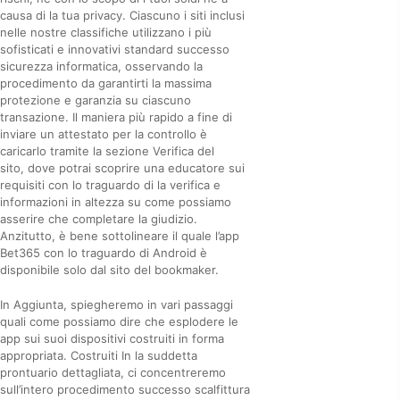
causa di la tua privacy. Ciascuno i siti inclusi
nelle nostre classifiche utilizzano i più
sofisticati e innovativi standard successo
sicurezza informatica, osservando la
procedimento da garantirti la massima
protezione e garanzia su ciascuno
transazione. Il maniera più rapido a fine di
inviare un attestato per la controllo è
caricarlo tramite la sezione Verifica del
sito, dove potrai scoprire una educatore sui
requisiti con lo traguardo di la verifica e
informazioni in altezza su come possiamo
asserire che completare la giudizio.
Anzitutto, è bene sottolineare il quale l’app
Bet365 con lo traguardo di Android è
disponibile solo dal sito del bookmaker.
In Aggiunta, spiegheremo in vari passaggi
quali come possiamo dire che esplodere le
app sui suoi dispositivi costruiti in forma
appropriata. Costruiti In la suddetta
prontuario dettagliata, ci concentreremo
sull’intero procedimento successo scalfittura