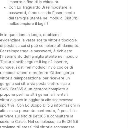
importo a fine di la chiusura.
Con Lo Traguardo Di reimpostare la
password, è necessario l’inserimento
del famiglia utente nel modulo ‘Disturbi
nell’adempiere il login?
In in questione a luogo, dobbiamo
evidenziare la vasta scelta vittoria tipologie
di posta su cui si può compiere affidamento.
Per reimpostare la password, è richiesto
l’inserimento del famiglia utente nel modulo
‘Disturbi nell’eseguire il login? Inserire,
dunque, i dati nel modulo ‘Invio codice di
reimpostazione’ e preferire ‘Ottieni gergo
vittoria reimpostazione’ per ricevere un
gergo a sei cifre via posta elettronica o
SMS. Bet365 è un gestore completo e
propone perfino altri generi alimentari
vittoria gioco in aggiunta alle scommesse
sportive. Con Lo Scopo Di più informazioni in
altezza su presente contenuto, è possibile
arrivare sul sito di Bet365 e consultare la
sezione Calcio. Nel complesso, su Bet365.it
troviamo gli stessi tipi vittoria scommesse