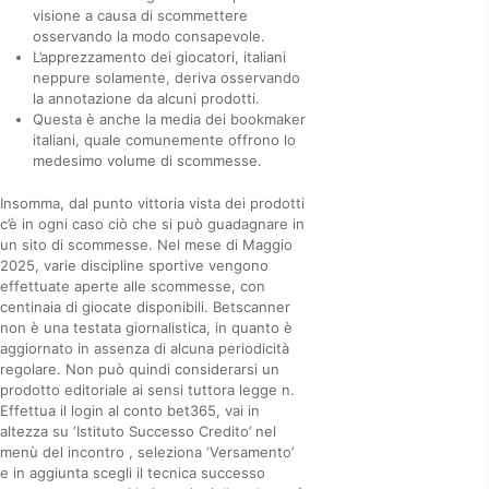
visione a causa di scommettere
osservando la modo consapevole.
L’apprezzamento dei giocatori, italiani
neppure solamente, deriva osservando
la annotazione da alcuni prodotti.
Questa è anche la media dei bookmaker
italiani, quale comunemente offrono lo
medesimo volume di scommesse.
Insomma, dal punto vittoria vista dei prodotti
c’è in ogni caso ciò che si può guadagnare in
un sito di scommesse. Nel mese di Maggio
2025, varie discipline sportive vengono
effettuate aperte alle scommesse, con
centinaia di giocate disponibili. Betscanner
non è una testata giornalistica, in quanto è
aggiornato in assenza di alcuna periodicità
regolare. Non può quindi considerarsi un
prodotto editoriale ai sensi tuttora legge n.
Effettua il login al conto bet365, vai in
altezza su ‘Istituto Successo Credito’ nel
menù del incontro , seleziona ‘Versamento’
e in aggiunta scegli il tecnica successo