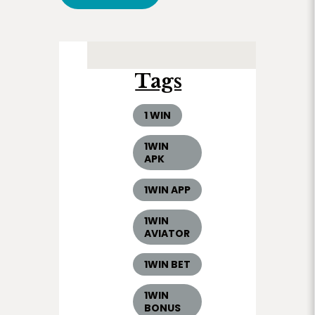
Tags
1 WIN
1WIN
APK
1WIN APP
1WIN
AVIATOR
1WIN BET
1WIN
BONUS