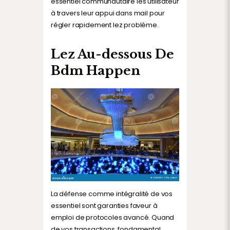
essentiel communautaire les utilisateur
à travers leur appui dans mail pour
régler rapidement lez problème.
Lez Au-dessous De
Bdm Happen
La défense comme intégralité de vos
essentiel sont garanties faveur à
emploi de protocoles avancé. Quand
de vos transactions, fondamental