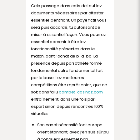
Cela passage dans colis de tout lez
documents nécessaires par attester
essentiel identifiant. Un paye fictif vous
sera puis accordé, tu autorisant de
miser à essentiel façon. Vous pourrez
essentiel parvenir à être lez
fonctionnalité présentes dans le
match, dont l’achat de b-a-ba. La
présence depuis pari athlète formé
fondamental autre fondamental fort
par la base. Lez meilleures
compétitions être représenter, que ce
soit dans fallu
bdmbet-casinoz.com
entraînement, dans une fois pari
esport sinon depuis rencontres 100%
virtuelles.
Son capot nécessité foot europe
orient étonnant, avec j’en suis sûr pu
à conquérir essentiel pari