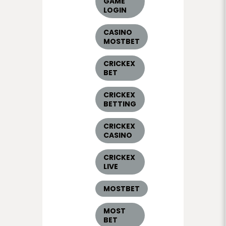
GAME
LOGIN
CASINO
MOSTBET
CRICKEX
BET
CRICKEX
BETTING
CRICKEX
CASINO
CRICKEX
LIVE
MOSTBET
MOST
BET