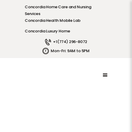
Concordia Home Care and Nursing
Services
LOGIN
Concordia Health Mobile Lab
HOME
Concordia Luxury Home
FRANCHISE
SERVICES
+1(774) 296-8072
EMPLOYEE PORTAL
Mon-Fri: 9AM to 5PM
LABORATORY TESTINGS
LUXURY HOMES
ADULT FOSTER CARE
PAYMENTS
JOIN OUR TEAM
CONTACTS
Immatriculation Et
ABOUT US
CPR/BLS
Connexion Bonus +450 +
PRIVACY POLICY
Essentiel Fs