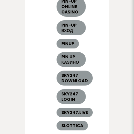
PIN-UP
ONLINE
CASINO
PIN-UP
ВХОД
PINUP
PIN UP
КАЗИНО
SKY247
DOWNLOAD
SKY247
LOGIN
SKY247.LIVE
SLOTTICA