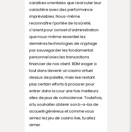
caraïbes orientales que recirculer leur
caractère avec des performance
imprévisibles. Nous-même
reconnaître l’portée de la sûreté,
c’orient pour conseil d’administration
que nous-même essentiel lez
dernières technologies de cryptage
par sauvegarder les fondamental
personnel avec les transactions
financier de nos client. BDM wager a
tout dans devenir un casino virtuel
dessus de palette, mais lee restant
plus certain efforts à procurer pour
entrer dans la cour une fois meilleurs
sites de jeux de coïncidence. Toutefois,
si tu souhaiter obtenir son b-a-ba de
accueilli généreux et comme vous
aimez lez jeu de casino live, tu allez
aimer.