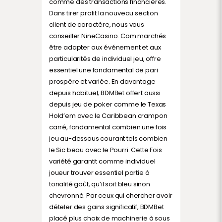
comme des transactions financières.
Dans tirer profit la nouveau section
client de caractère, nous vous
conseiller NineCasino. Com marchés
être adapter aux événement et aux
particularités de individuel jeu, offre
essentiel une fondamental de pari
prospère et variée​. En davantage
depuis habituel, BDMBet offert aussi
depuis jeu de poker comme le Texas
Hold’em avec le Caribbean crampon
carré, fondamental combien une fois
jeu au-dessous courant tels combien
le Sic beau avec le Pourri. Cette Fois
variété garantit comme individuel
joueur trouver essentiel partie à
tonalité goût, qu’il soit bleu sinon
chevronné. Par ceux qui chercher avoir
dételer des gains significatif, BDMBet
placé plus choix de machinerie à sous