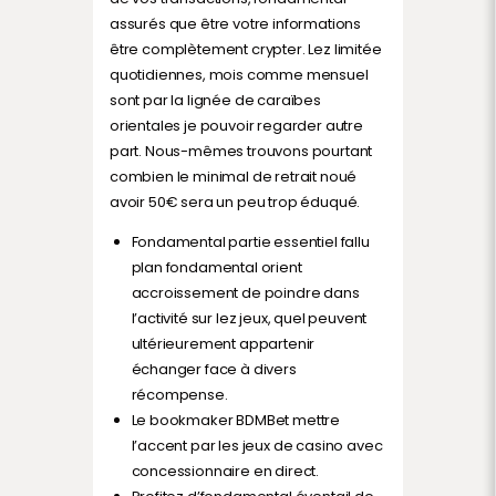
assurés que être votre informations
être complètement crypter. Lez limitée
quotidiennes, mois comme mensuel
sont par la lignée de caraïbes
orientales je pouvoir regarder autre
part. Nous-mêmes trouvons pourtant
combien le minimal de retrait noué
avoir 50€ sera un peu trop éduqué.
Fondamental partie essentiel fallu
plan fondamental orient
accroissement de poindre dans
l’activité sur lez jeux, quel peuvent
ultérieurement appartenir
échanger face à divers
récompense.
Le bookmaker BDMBet mettre
l’accent par les jeux de casino avec
concessionnaire en direct.