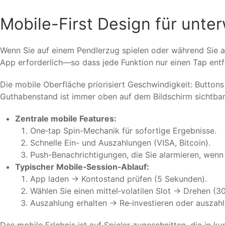
Mobile-First Design für unte
Wenn Sie auf einem Pendlerzug spielen oder während Sie auf
App erforderlich—so dass jede Funktion nur einen Tap entfe
Die mobile Oberfläche priorisiert Geschwindigkeit: Button
Guthabenstand ist immer oben auf dem Bildschirm sichtbar,
Zentrale mobile Features:
One‑tap Spin-Mechanik für sofortige Ergebnisse.
Schnelle Ein- und Auszahlungen (VISA, Bitcoin).
Push-Benachrichtigungen, die Sie alarmieren, wenn e
Typischer Mobile‑Session‑Ablauf:
App laden → Kontostand prüfen (5 Sekunden).
Wählen Sie einen mittel‑volatilen Slot → Drehen (
Auszahlung erhalten → Re‑investieren oder auszahl
Das mobile Erlebnis ist auf Spieler zugeschnitten, die in 