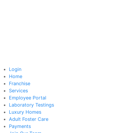
Login
Home
Franchise
Services
Employee Portal
Laboratory Testings
Luxury Homes
Adult Foster Care
Payments