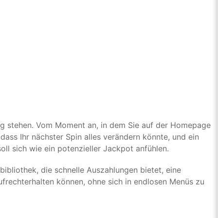
igung stehen. Vom Moment an, in dem Sie auf der Homepage
dass Ihr nächster Spin alles verändern könnte, und ein
 soll sich wie ein potenzieller Jackpot anfühlen.
bibliothek, die schnelle Auszahlungen bietet, eine
 aufrechterhalten können, ohne sich in endlosen Menüs zu