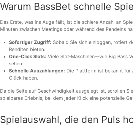
Warum BassBet schnelle Spie
Das Erste, was ins Auge fällt, ist die schiere Anzahl an Spi
Minuten zwischen Meetings oder während des Pendelns haben, 
Sofortiger Zugriff:
Sobald Sie sich einloggen, rotiert 
Renditen bieten.
One‑Click Slots:
Viele Slot‑Maschinen—wie Big Bass V
sehen.
Schnelle Auszahlungen:
Die Plattform ist bekannt für
Glück haben.
Da die Seite auf Geschwindigkeit ausgelegt ist, scrollen Si
spielbares Erlebnis, bei dem jeder Klick eine potenzielle G
Spielauswahl, die den Puls ho