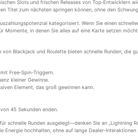
sischen Slots und frischen Releases von Top‑Entwicklern wi
nen Titel zum nächsten springen können, ohne den Schwung 
 Auszahlungspotenzial kategorisiert. Wenn Sie einen schnel
 Für Momente, in denen Sie alles auf eine Karte setzen möch
 von Blackjack und Roulette bieten schnelle Runden, die gu
mit Free‑Spin-Triggern.
uenz kleiner Gewinne.
ssiven Element, das groß gewinnen kann.
b von 45 Sekunden enden.
d für schnelle Runden ausgelegt—denken Sie an „Lightning R
e Energie hochhalten, ohne auf lange Dealer-Interaktionen