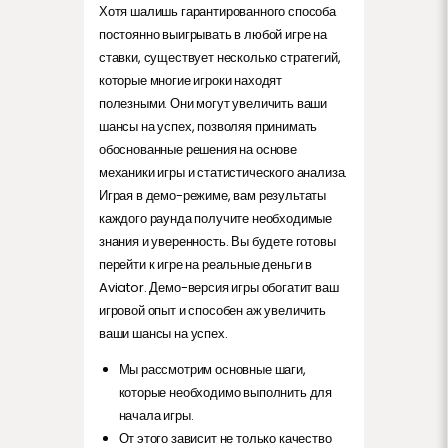
Хотя шалишь гарантированного способа
постоянно выигрывать в любой игре на
ставки, существует несколько стратегий,
которые многие игроки находят
полезными. Они могут увеличить ваши
шансы на успех, позволяя принимать
обоснованные решения на основе
механики игры и статистического анализа.
Играя в демо-режиме, вам результаты
каждого раунда получите необходимые
знания и уверенность. Вы будете готовы
перейти к игре на реальные деньги в
Aviator. Демо-версия игры обогатит ваш
игровой опыт и способен аж увеличить
ваши шансы на успех.
Мы рассмотрим основные шаги,
которые необходимо выполнить для
начала игры.
От этого зависит не только качество