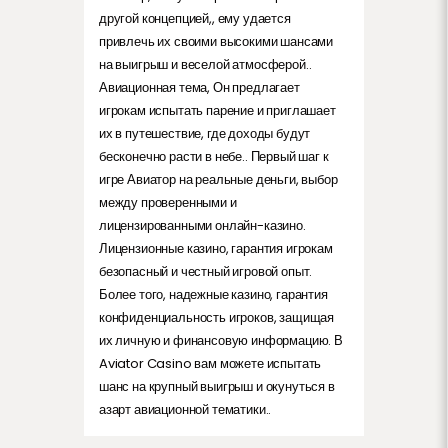
другой концепцией,, ему удается
привлечь их своими высокими шансами
на выигрыш и веселой атмосферой..
Авиационная тема, Он предлагает
игрокам испытать парение и приглашает
их в путешествие, где доходы будут
бесконечно расти в небе.. Первый шаг к
игре Авиатор на реальные деньги, выбор
между проверенными и
лицензированными онлайн-казино.
Лицензионные казино, гарантия игрокам
безопасный и честный игровой опыт.
Более того, надежные казино, гарантия
конфиденциальность игроков, защищая
их личную и финансовую информацию. В
Aviator Casino вам можете испытать
шанс на крупный выигрыш и окунуться в
азарт авиационной тематики..