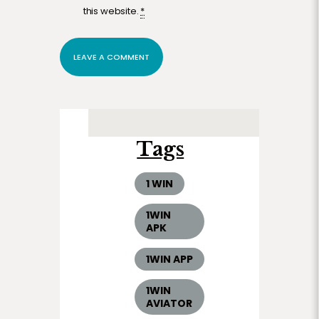
this website.
*
Tags
1 WIN
1WIN
APK
1WIN APP
1WIN
AVIATOR