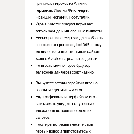
принимает игроков из Англии,
Германии, Италии, Финляндии,
Франции, Испании, Португалии.
Игра в Aviator предусматривает
запуск раунда и мгновенные выплаты.
Несмотря на всемирную дее в области
спортивных прогнозов, bet365 к тому
же является замечательным сайтом
казино Aviator на реальные деньги.
Но играть можно через браузер
телефона или через софт казино.
Вы будете готовы перейти к игре на
реальные деньги в Aviator.
Над графиком и интерфейсом игры
вам можете увидеть полученные
множители во время последних
взлетов.
После регистрации внесите свой
первый взнос и приготовьтесь к