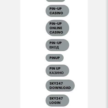
PIN-UP
CASINO
PIN-UP
ONLINE
CASINO
PIN-UP
ВХОД
PINUP
PIN UP
КАЗИНО
SKY247
DOWNLOAD
SKY247
LOGIN