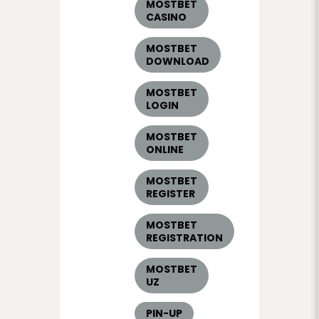
MOSTBET
CASINO
MOSTBET
DOWNLOAD
MOSTBET
LOGIN
MOSTBET
ONLINE
MOSTBET
REGISTER
MOSTBET
REGISTRATION
MOSTBET
UZ
PIN-UP