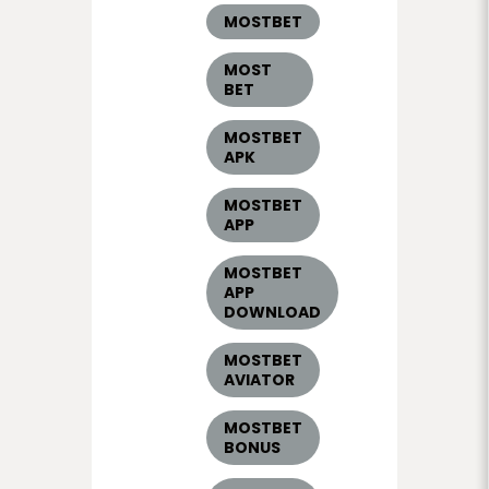
MOSTBET
MOST
BET
MOSTBET
APK
MOSTBET
APP
MOSTBET
APP
DOWNLOAD
MOSTBET
AVIATOR
MOSTBET
BONUS