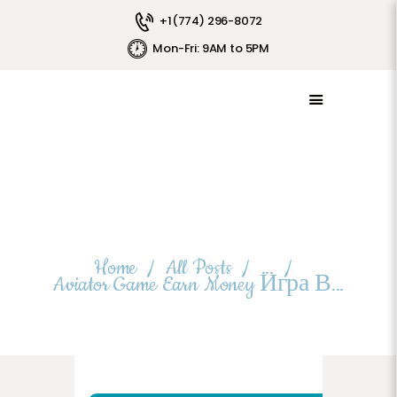
+1(774) 296-8072
LOGIN
Mon-Fri: 9AM to 5PM
HOME
FRANCHISE
SERVICES
EMPLOYEE PORTAL
LABORATORY TESTINGS
Aviator Game Earn Money
LUXURY HOMES
ADULT FOSTER CARE
Игра В Которую Можно
PAYMENTS
Home
All Posts
...
JOIN OUR TEAM
Aviator Game Earn Money Игра В...
CONTACTS
ABOUT US
CPR/BLS
PRIVACY POLICY