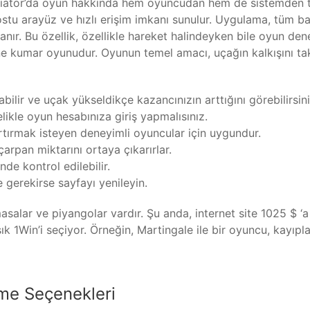
e Aviator’da oyun hakkında hem oyuncudan hem de sistemden ta
stu arayüz ve hızlı erişim imkanı sunulur. Uygulama, tüm bahi
ır. Bu özellik, özellikle hareket halindeyken bile oyun dene
-line kumar oyunudur. Oyunun temel amacı, uçağın kalkışını t
ilir ve uçak yükseldikçe kazancınızın arttığını görebilirsini
ikle oyun hesabınıza giriş yapmalısınız.
rtırmak isteyen deneyimli oyuncular için uygundur.
rpan miktarını ortaya çıkarırlar.
e kontrol edilebilir.
 gerekirse sayfayı yenileyin.
ı masalar ve piyangolar vardır. Şu anda, internet site 1025
1Win’i seçiyor. Örneğin, Martingale ile bir oyuncu, kayıpları
kme Seçenekleri