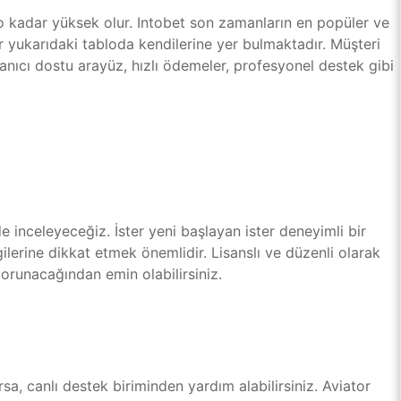
kadar yüksek olur. Intobet son zamanların en popüler ve
r yukarıdaki tabloda kendilerine yer bulmaktadır. Müşteri
lanıcı dostu arayüz, hızlı ödemeler, profesyonel destek gibi
lde inceleyeceğiz. İster yeni başlayan ister deneyimli bir
ilerine dikkat etmek önemlidir. Lisanslı ve düzenli olarak
 korunacağından emin olabilirsiniz.
a, canlı destek biriminden yardım alabilirsiniz. Aviator