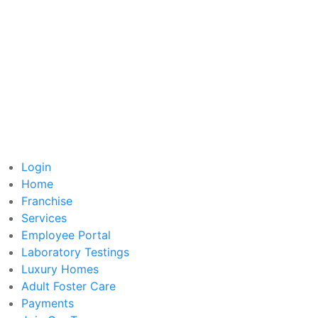
Login
Home
Franchise
Services
Employee Portal
Laboratory Testings
Luxury Homes
Adult Foster Care
Payments