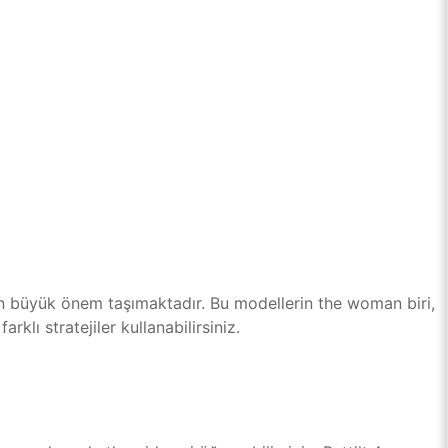
dan büyük önem taşımaktadır. Bu modellerin the woman biri,
rklı stratejiler kullanabilirsiniz.