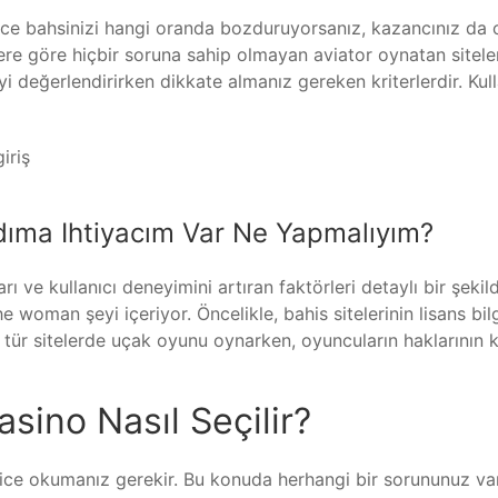
 bahsinizi hangi oranda bozduruyorsanız, kazancınız da o 
lere göre hiçbir soruna sahip olmayan aviator oynatan sitele
yi değerlendirirken dikkate almanız gereken kriterlerdir. Kul
ardıma Ihtiyacım Var Ne Yapmalıyım?
arı ve kullanıcı deneyimini artıran faktörleri detaylı bir şeki
woman şeyi içeriyor. Öncelikle, bahis sitelerinin lisans bilg
 Bu tür sitelerde uçak oyunu oynarken, oyuncuların haklarının
sino Nasıl Seçilir?
tlice okumanız gerekir. Bu konuda herhangi bir sorununuz vars