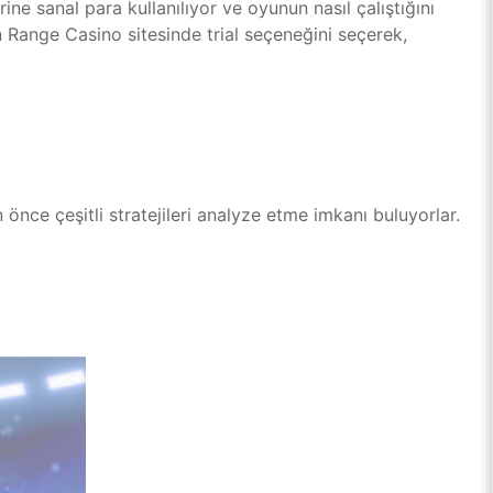
 sanal para kullanılıyor ve oyunun nasıl çalıştığını
On Range Casino sitesinde trial seçeneğini seçerek,
ce çeşitli stratejileri analyze etme imkanı buluyorlar.