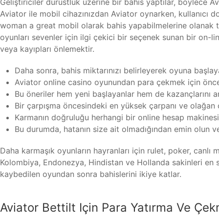
Geliştiriciler dürüstlük üzerine bir bahis yaptılar, böylec
Aviator ile mobil cihazınızdan Aviator oynarken, kullanıcı do
woman a great mobil olarak bahis yapabilmelerine olanak tan
oyunları sevenler için ilgi çekici bir seçenek sunan bir on
veya kayıpları önlemektir.
Daha sonra, bahis miktarınızı belirleyerek oyuna başlayab
Aviator online casino oyunundan para çekmek için öncel
Bu öneriler hem yeni başlayanlar hem de kazançlarını a
Bir çarpışma öncesindeki en yüksek çarpanı ve olağan ça
Karmanın doğruluğu herhangi bir online hesap makinesind
Bu durumda, hatanın size ait olmadığından emin olun ve
Daha karmaşık oyunların hayranları için rulet, poker, canl
Kolombiya, Endonezya, Hindistan ve Hollanda sakinleri en sık 
kaybedilen oyundan sonra bahislerini ikiye katlar.
Aviator Bettilt Için Para Yatırma Ve Çe