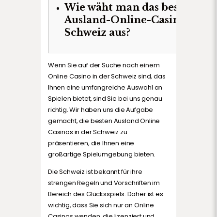
Wie wäht man das beste
Ausland-Online-Casino in de
Schweiz aus?
Wenn Sie auf der Suche nach einem
Online Casino in der Schweiz sind, das
Ihnen eine umfangreiche Auswahl an
Spielen bietet, sind Sie bei uns genau
richtig. Wir haben uns die Aufgabe
gemacht, die besten Ausland Online
Casinos in der Schweiz zu
präsentieren, die Ihnen eine
großartige Spielumgebung bieten.
Die Schweiz ist bekannt für ihre
strengen Regeln und Vorschriften im
Bereich des Glücksspiels. Daher ist es
wichtig, dass Sie sich nur an Online
Casinos wenden, die lizenziert und