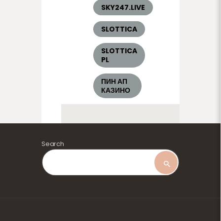
SKY247.LIVE
SLOTTICA
SLOTTICA
PL
ПИН АП
КАЗИНО
Search