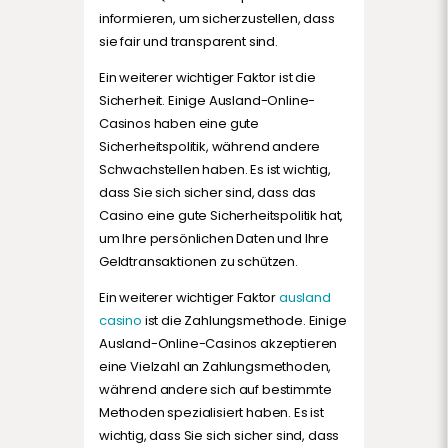
informieren, um sicherzustellen, dass
sie fair und transparent sind.
Ein weiterer wichtiger Faktor ist die
Sicherheit. Einige Ausland-Online-
Casinos haben eine gute
Sicherheitspolitik, während andere
Schwachstellen haben. Es ist wichtig,
dass Sie sich sicher sind, dass das
Casino eine gute Sicherheitspolitik hat,
um Ihre persönlichen Daten und Ihre
Geldtransaktionen zu schützen.
Ein weiterer wichtiger Faktor
ausland
casino
ist die Zahlungsmethode. Einige
Ausland-Online-Casinos akzeptieren
eine Vielzahl an Zahlungsmethoden,
während andere sich auf bestimmte
Methoden spezialisiert haben. Es ist
wichtig, dass Sie sich sicher sind, dass