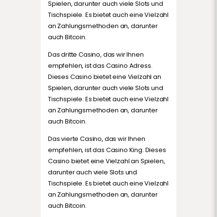
Spielen, darunter auch viele Slots und
Tischspiele. Es bietet auch eine Vielzahl
an Zahlungsmethoden an, darunter
auch Bitcoin.
Das dritte Casino, das wir Ihnen
empfehlen, ist das Casino Adress.
Dieses Casino bietet eine Vielzahl an
Spielen, darunter auch viele Slots und
Tischspiele. Es bietet auch eine Vielzahl
an Zahlungsmethoden an, darunter
auch Bitcoin.
Das vierte Casino, das wir Ihnen
empfehlen, ist das Casino King. Dieses
Casino bietet eine Vielzahl an Spielen,
darunter auch viele Slots und
Tischspiele. Es bietet auch eine Vielzahl
an Zahlungsmethoden an, darunter
auch Bitcoin.