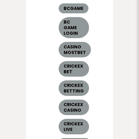
BCGAME
BC
GAME
LOGIN
CASINO
MOSTBET
CRICKEX
BET
CRICKEX
BETTING
CRICKEX
CASINO
CRICKEX
LIVE