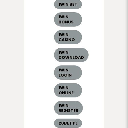
1WIN BET
1WIN
BONUS
1WIN
CASINO
1WIN
DOWNLOAD
1WIN
LOGIN
1WIN
ONLINE
1WIN
REGISTER
20BET PL