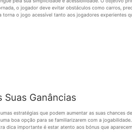
ngue pela sua simplicidade e acessibilidade. O objetivo pr
ornada, o jogador deve evitar obstáculos como carros, pre
va torna o jogo acessível tanto aos jogadores experientes 
as Suas Ganâncias
gumas estratégias que podem aumentar as suas chances de 
ser uma boa opção para se familiarizarem com a jogabilida
utra dica importante é estar atento aos bónus que aparece