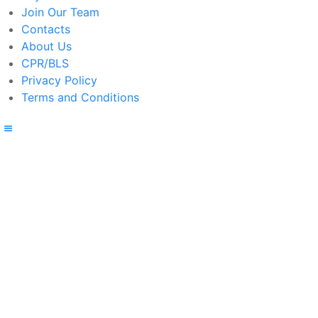
Join Our Team
Contacts
About Us
CPR/BLS
Privacy Policy
Terms and Conditions