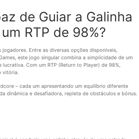
paz de Guiar a Galinha
e um RTP de 98%?
jogadores. Entre as diversas opções disponíveis,
 Games, este jogo singular combina a simplicidade de um
 lucrativa. Com um RTP (Return to Player) de 98%,
vitória.
ardcore – cada um apresentando um equilíbrio diferente
da dinâmica e desafiadora, repleta de obstáculos e bónus.