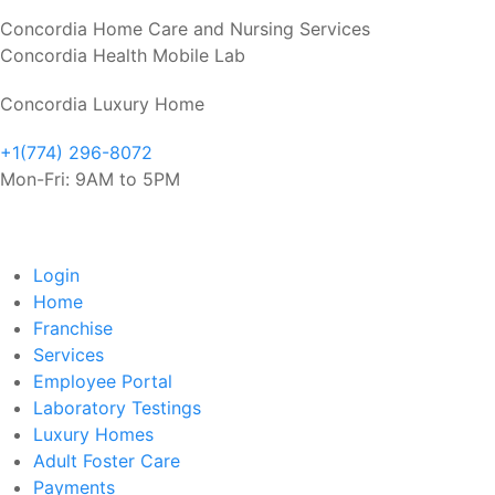
Concordia Home Care and Nursing Services
Concordia Health Mobile Lab
Concordia Luxury Home
+1(774) 296-8072
Mon-Fri: 9AM to 5PM
Login
Home
Franchise
Services
Employee Portal
Laboratory Testings
Luxury Homes
Adult Foster Care
Payments