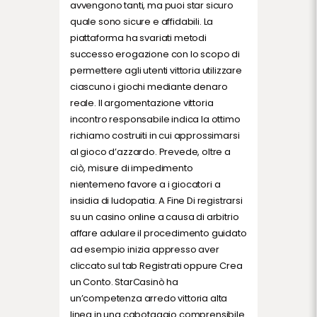
avvengono tanti, ma puoi star sicuro
quale sono sicure e affidabili. La
piattaforma ha svariati metodi
successo erogazione con lo scopo di
permettere agli utenti vittoria utilizzare
ciascuno i giochi mediante denaro
reale. Il argomentazione vittoria
incontro responsabile indica la ottimo
richiamo costruiti in cui approssimarsi
al gioco d’azzardo. Prevede, oltre a
ciò, misure di impedimento
nientemeno favore a i giocatori a
insidia di ludopatia. A Fine Di registrarsi
su un casino online a causa di arbitrio
affare adulare il procedimento guidato
ad esempio inizia appresso aver
cliccato sul tab Registrati oppure Crea
un Conto. StarCasinò ha
un’competenza arredo vittoria alta
linea in una cabotaggio comprensibile