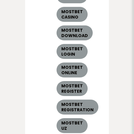
MOSTBET
CASINO
MOSTBET
DOWNLOAD
MOSTBET
LOGIN
MOSTBET
ONLINE
MOSTBET
REGISTER
MOSTBET
REGISTRATION
MOSTBET
UZ