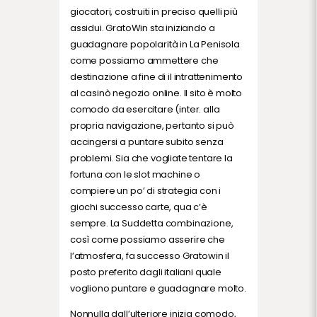
giocatori, costruiti in preciso quelli più
assidui. GratoWin sta iniziando a
guadagnare popolarità in La Penisola
come possiamo ammettere che
destinazione a fine di il intrattenimento
al casinò negozio online. Il sito è molto
comodo da esercitare (inter. alla
propria navigazione, pertanto si può
accingersi a puntare subito senza
problemi. Sia che vogliate tentare la
fortuna con le slot machine o
compiere un po’ di strategia con i
giochi successo carte, qua c’è
sempre. La Suddetta combinazione,
così come possiamo asserire che
l’atmosfera, fa successo Gratowin il
posto preferito dagli italiani quale
vogliono puntare e guadagnare molto.
Nonnulla dall’ulteriore inizia comodo,