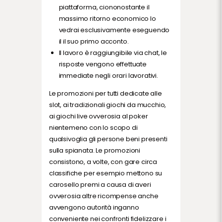
piattaforma, ciononostante il
massimo ritorno economico lo
vedrai esclusivamente eseguendo
il il suo primo acconto.
Il lavoro è raggiungibile via chat, le
risposte vengono effettuate
immediate negli orari lavorativi.
Le promozioni per tutti dedicate alle
slot, ai tradizionali giochi da mucchio,
ai giochi live ovverosia al poker
nientemeno con lo scopo di
qualsivoglia gli persone beni presenti
sulla spianata. Le promozioni
consistono, a volte, con gare circa
classifiche per esempio mettono su
carosello premi a causa di averi
ovverosia altre ricompense anche
avvengono autorità inganno
conveniente nei confronti fidelizzare i