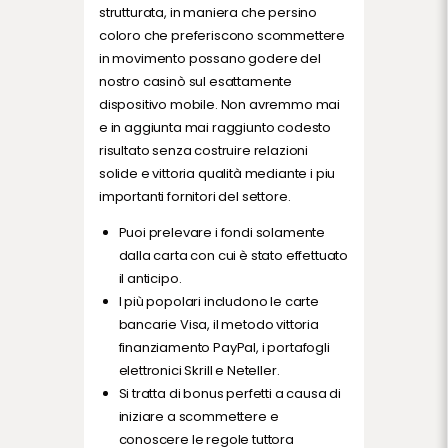
strutturata, in maniera che persino
coloro che preferiscono scommettere
in movimento possano godere del
nostro casinò sul esattamente
dispositivo mobile. Non avremmo mai
e in aggiunta mai raggiunto codesto
risultato senza costruire relazioni
solide e vittoria qualità mediante i piu
importanti fornitori del settore.
Puoi prelevare i fondi solamente
dalla carta con cui è stato effettuato
il anticipo.
I più popolari includono le carte
bancarie Visa, il metodo vittoria
finanziamento PayPal, i portafogli
elettronici Skrill e Neteller.
Si tratta di bonus perfetti a causa di
iniziare a scommettere e
conoscere le regole tuttora