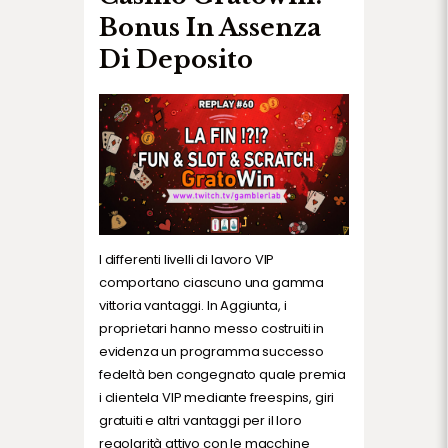
Bonus In Assenza
Di Deposito
I differenti livelli di lavoro VIP
comportano ciascuno una gamma
vittoria vantaggi. In Aggiunta, i
proprietari hanno messo costruiti in
evidenza un programma successo
fedeltà ben congegnato quale premia
i clientela VIP mediante freespins, giri
gratuiti e altri vantaggi per il loro
regolarità attivo con le macchine