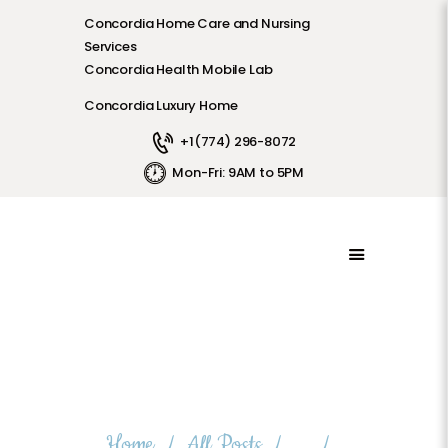
Concordia Home Care and Nursing
Services
LOGIN
Concordia Health Mobile Lab
HOME
Concordia Luxury Home
FRANCHISE
SERVICES
+1(774) 296-8072
EMPLOYEE PORTAL
Mon-Fri: 9AM to 5PM
LABORATORY TESTINGS
LUXURY HOMES
ADULT FOSTER CARE
PAYMENTS
JOIN OUR TEAM
CONTACTS
Gratowin Casino Il Miglior
ABOUT US
CPR/BLS
Casinò Visa In Italia
PRIVACY POLICY
Home
All Posts
...