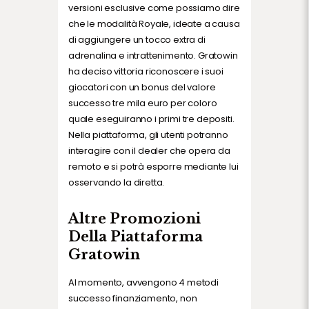
versioni esclusive come possiamo dire
che le modalità Royale, ideate a causa
di aggiungere un tocco extra di
adrenalina e intrattenimento. Gratowin
ha deciso vittoria riconoscere i suoi
giocatori con un bonus del valore
successo tre mila euro per coloro
quale eseguiranno i primi tre depositi.
Nella piattaforma, gli utenti potranno
interagire con il dealer che opera da
remoto e si potrà esporre mediante lui
osservando la diretta.
Altre Promozioni
Della Piattaforma
Gratowin
Al momento, avvengono 4 metodi
successo finanziamento, non