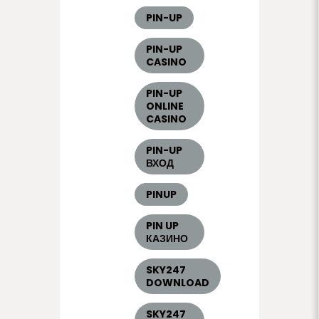
PIN-UP
PIN-UP
CASINO
PIN-UP
ONLINE
CASINO
PIN-UP
ВХОД
PINUP
PIN UP
КАЗИНО
SKY247
DOWNLOAD
SKY247