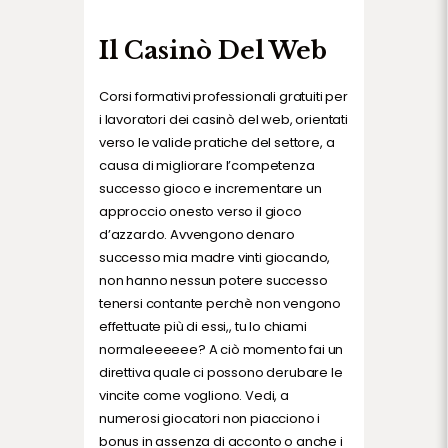
Il Casinò Del Web
Corsi formativi professionali gratuiti per
i lavoratori dei casinò del web, orientati
verso le valide pratiche del settore, a
causa di migliorare l’competenza
successo gioco e incrementare un
approccio onesto verso il gioco
d’azzardo. Avvengono denaro
successo mia madre vinti giocando,
non hanno nessun potere successo
tenersi contante perchè non vengono
effettuate più di essi,, tu lo chiami
normaleeeeee? A ciò momento fai un
direttiva quale ci possono derubare le
vincite come vogliono. Vedi, a
numerosi giocatori non piacciono i
bonus in assenza di acconto o anche i