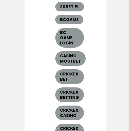
20BET PL
BCGAME
BC
GAME
LOGIN
CASINO
MOSTBET
CRICKEX
BET
CRICKEX
BETTING
CRICKEX
CASINO
CRICKEX