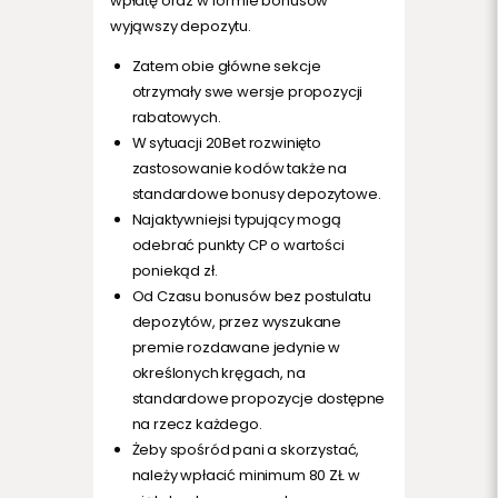
wpłatę oraz w formie bonusów
wyjąwszy depozytu.
Zatem obie główne sekcje
otrzymały swe wersje propozycji
rabatowych.
W sytuacji 20Bet rozwinięto
zastosowanie kodów także na
standardowe bonusy depozytowe.
Najaktywniejsi typujący mogą
odebrać punkty CP o wartości
poniekąd zł.
Od Czasu bonusów bez postulatu
depozytów, przez wyszukane
premie rozdawane jedynie w
określonych kręgach, na
standardowe propozycje dostępne
na rzecz każdego.
Żeby spośród pani a skorzystać,
należy wpłacić minimum 80 ZŁ w