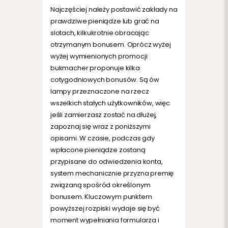
Najczęściej należy postawić zakłady na
prawdziwe pieniądze lub grać na
slotach, kilkukrotnie obracając
otrzymanym bonusem. Oprócz wyżej
wyżej wymienionych promocji
bukmacher proponuje kilka
cotygodniowych bonusów. Są ów
lampy przeznaczone na rzecz
wszelkich stałych użytkowników, więc
jeśli zamierzasz zostać na dłużej,
zapoznaj się wraz z poniższymi
opisami. W czasie, podczas gdy
wpłacone pieniądze zostaną
przypisane do odwiedzenia konta,
system mechanicznie przyzna premię
związaną spośród określonym
bonusem. Kluczowym punktem
powyższej rozpiski wydaje się być
moment wypełniania formularza i