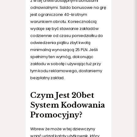
z w tej chwili dostępnymi bonusami
odnawialnymi. Saldo bonusowe na grę
jest ograniczone 40-krotnym
warunkiem obrotu. Koniecznością
wydaje się być stawianie zakładów
codziennie od czasu poniedziałku do
odwiedzenia piątku zbyt kwotą
minimalną wynoszącą 25 PLN. Jeśli
spełnimy ten wymóg, dokonując
zakładu w sobotę i używając tuż przy
tym kodu reklamowego, dostaniemy
bezpłatny zakład.
Czym Jest 20bet
System Kodowania
Promocyjny?
Wbrew że może w tej dziewczyny
wziąć udział każdy użytkownik, który