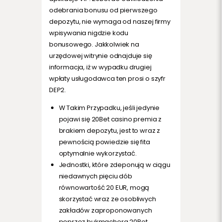
odebrania bonusu od pierwszego
depozytu, nie wymaga od naszej firmy
wpisywania nigdzie kodu
bonusowego. Jakkolwiek na
urzędowej witrynie odnajduje się
informacja, iż w wypadku drugiej
wpłaty usługodawca ten prosi o szyfr
DEP2.
W Takim Przypadku, jeśli jedynie
pojawi się 20Bet casino premia z
brakiem depozytu, jest to wraz z
pewnością powiedzie się fita
optymalnie wykorzystać.
Jednostki, które zdeponują w ciągu
niedawnych pięciu dób
równowartość 20 EUR, mogą
skorzystać wraz ze osobliwych
zakładów zaproponowanych
poprzez bukmachera 20Bet.