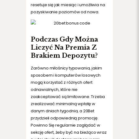
resetuje się jak miesiąc i umożliwia na
pozyskiwanie poziomów od nowa.
Podczas Gdy Można
Liczyć Na Premia Z
Brakiem Depozytu?
Zarówno miłośnicy typowania, jakim
sposobem i komputerów losowych
mogą korzystać z różnych ofert
odnawialnych, które nie
zaakceptować są limitowane. Trzeba
zrealizować minimalną wpłatę w
danym dniach tygodnia, a 20Bet
przydzieli odpowiednią promocję.
Powinno Się regularnie zaglądać w
sekcję ofert, żeby być na bieżąco wraz