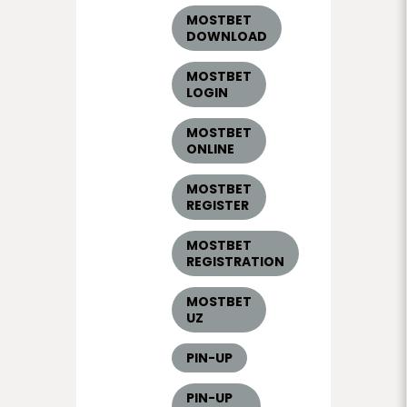
MOSTBET
DOWNLOAD
MOSTBET
LOGIN
MOSTBET
ONLINE
MOSTBET
REGISTER
MOSTBET
REGISTRATION
MOSTBET
UZ
PIN-UP
PIN-UP