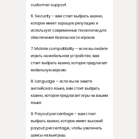
customer support.
6. Security – вам стоит выбрать казино,
которое имеет хорошую репутацию и
использует современные технологии для
обеспечения безопасности игроков.
7. Mobile compatibility – если вы любите
играть на мобильном устройстве, вам
стоит выбрать казино, которое предлагает
мобильную версию.
8. Language – если вы не знаете
английского языка, вам стоит выбрать
казино, которое предлагает игры на вашем
языке.
9. Payout percentage – вам стоит
выбрать казино, которое имеет высокий
payout percentage, чтобы увеличить
шансы на выигрыш.