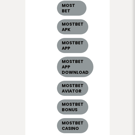
MOST
BET
MOSTBET
APK
MOSTBET
APP
MOSTBET
APP
DOWNLOAD
MOSTBET
AVIATOR
MOSTBET
BONUS
MOSTBET
CASINO