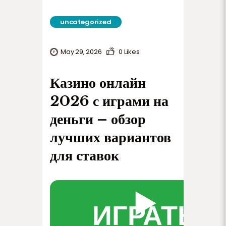
TERMS AND CONDITIONS
uncategorized
May 29, 2026
0
Likes
Казино онлайн
2026 с играми на
деньги – обзор
лучших вариантов
для ставок
▶️
ИГРАТЬ