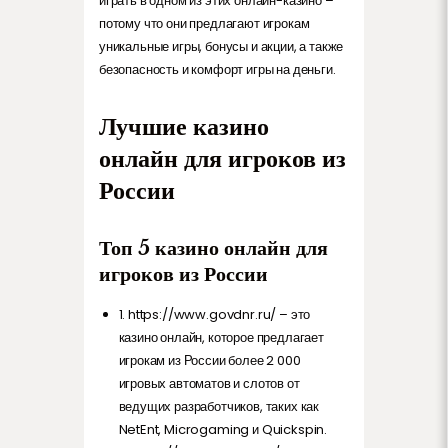
играть в одном из этих онлайн-казино –
потому что они предлагают игрокам
уникальные игры, бонусы и акции, а также
безопасность и комфорт игры на деньги.
Лучшие казино
онлайн для игроков из
России
Топ 5 казино онлайн для
игроков из России
1. https://www.govdnr.ru/ – это
казино онлайн, которое предлагает
игрокам из России более 2 000
игровых автоматов и слотов от
ведущих разработчиков, таких как
NetEnt, Microgaming и Quickspin.