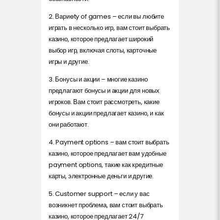
2. Вариety of games – если вы любите
играть в несколько игр, вам стоит выбрать
казино, которое предлагает широкий
выбор игр, включая слоты, карточные
игры и другие.
3. Бонусы и акции – многие казино
предлагают бонусы и акции для новых
игроков. Вам стоит рассмотреть, какие
бонусы и акции предлагает казино, и как
они работают.
4. Payment options – вам стоит выбрать
казино, которое предлагает вам удобные
payment options, такие как кредитные
карты, электронные деньги и другие.
5. Customer support – если у вас
возникнет проблема, вам стоит выбрать
казино, которое предлагает 24/7