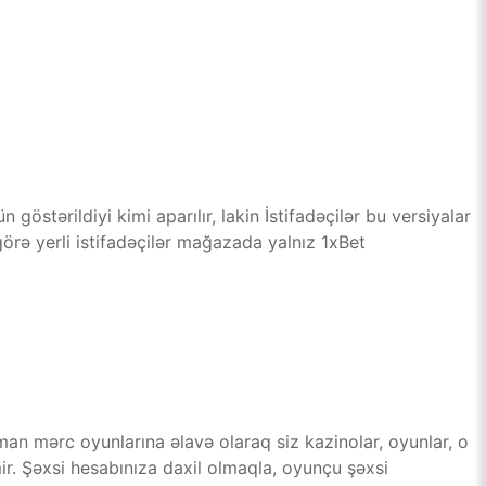
stərildiyi kimi aparılır, lakin İstifadəçilər bu versiyalar
görə yerli istifadəçilər mağazada yalnız 1xBet
an mərc oyunlarına əlavə olaraq siz kazinolar, oyunlar, o
ir. Şəxsi hesabınıza daxil olmaqla, oyunçu şəxsi