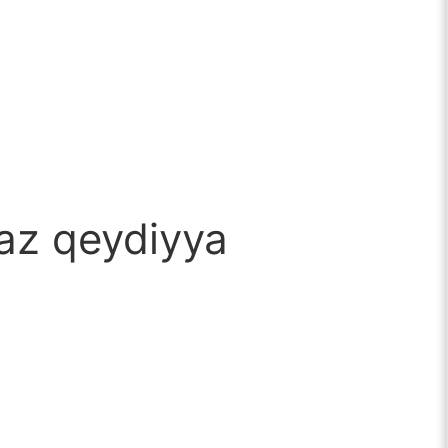
az qeydiyya