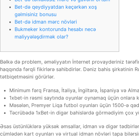
Bet-də qeydiyyatdan keçərkən xoş
gəlmisiniz bonusu
Bet-də idman mərc növləri
Bukmeker kontorunda hesabı necə
maliyyələşdirmək olar?
Bəlkə də problem, əməliyyatın İnternet provayderiniz tərəfin
haqqında fərqli fikirlərə sahibdirlər. Dəniz bahis şirkətini
tətbiqetməsini görürlər.
Minimum fərq Fransa, İtaliya, İngiltərə, İspaniya və A
1xbet-in rəsmi saytında oyunlar oynamaq üçün onlara k
Məsələn, Premyer Liqa futbol oyunları üçün 1500-ə qədə
Təcrübədə 1xBet-in digər bahislərdə görmədiyim çox yü
Əsas üstünlüklərə yüksək əmsallar, idman və digər tədbirlər
cümlədən kart oyunları və virtual idman növləri tapa bilərs