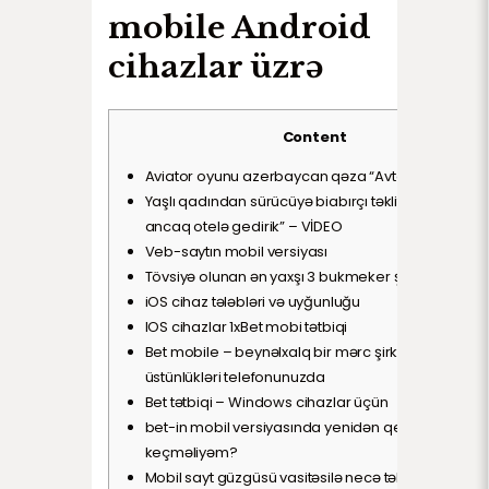
mobile Android
cihazlar üzrə
Content
Aviator oyunu azerbaycan qəza “Avtopilot”
Yaşlı qadından sürücüyə biabırçı təklif: “Masaj üçü
ancaq otelə gedirik” – VİDEO
Veb-saytın mobil versiyası
Tövsiyə olunan ən yaxşı 3 bukmeker şirkətini sınayı
iOS cihaz tələbləri və uyğunluğu
IOS cihazlar 1xBet mobi tətbiqi
Bet mobile – beynəlxalq bir mərc şirkətinin bütün
üstünlükləri telefonunuzda
Bet tətbiqi – Windows cihazlar üçün
bet-in mobil versiyasında yenidən qeydiyyatdan
keçməliyəm?
Mobil sayt güzgüsü vasitəsilə necə təklif vermək ol