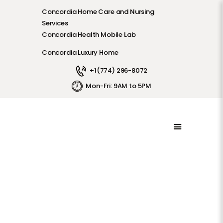
Concordia Home Care and Nursing
Services
LOGIN
Concordia Health Mobile Lab
HOME
Concordia Luxury Home
FRANCHISE
SERVICES
+1(774) 296-8072
EMPLOYEE PORTAL
Mon-Fri: 9AM to 5PM
LABORATORY TESTINGS
LUXURY HOMES
ADULT FOSTER CARE
PAYMENTS
JOIN OUR TEAM
CONTACTS
1XBET Mobile APK Smartfon
ABOUT US
CPR/BLS
proqramını yükləyin 1
PRIVACY POLICY
Nömrəli Bakı Tibb Kollec