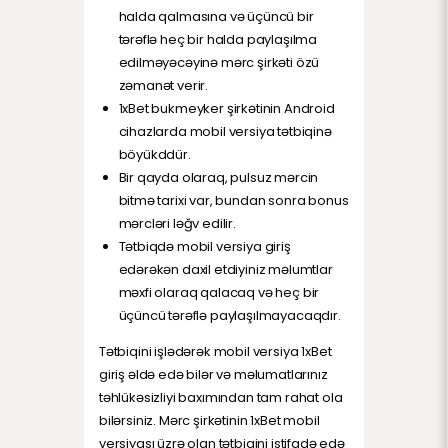
halda qalmasına və üçüncü bir
tərəflə heç bir halda paylaşılma
edilməyəcəyinə mərc şirkəti özü
zəmanət verir.
1xBet bukmeyker şirkətinin Android
cihazlarda mobil versiya tətbiqinə
böyükddür.
Bir qayda olaraq, pulsuz mərcin
bitmə tarixi var, bundan sonra bonus
mərcləri ləğv edilir.
Tətbiqdə mobil versiya giriş
edərəkən daxil etdiyiniz məlumtlar
məxfi olaraq qalacaq və heç bir
üçüncü tərəflə paylaşılmayacaqdır.
Tətbiqini işlədərək mobil versiya 1xBet
giriş əldə edə bilər və məlumatlarınız
təhlükəsizliyi baxımından tam rahat ola
bilərsiniz. Mərc şirkətinin 1xBet mobil
versiyası üzrə olan tətbiqini istifadə edə