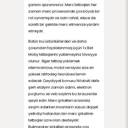
şansını qazanırsınız. Mərc tətbiqləri hər
zaman mərc prosessində çox böyük bir
rol oynamışdır və sizin rahat, eləcə də
sürətli bir şəkildə mərc etmənizə yardım
etmişdir.
Bütün bu üstünlüklərdən və daha
çoxundan faydalanmaq üçün 1 x Bet
Moby tətbiqlərini yükləməyiniz tövsiyyə
olunur. Əgər tətbiqi yükləmək
istəmirsinizsə, mobil versiyası sizə ən
yüksək istifadəçi təcrübəsi təmin
edəcək.Qeydiyyat bonusu Növbəti dəfə
şərh etdiyim zaman adımı, elektron
poçtumu və veb saytımı bu brauzerdə
qeyd edin. Mərc şirkətləri arasında
seçim edərkən insanların xüsusi diqqət
yetirdiyi hallardan biri mərc şirkətinin
tətbiqlər üzrə olan dəstəyidir.
Bukmeyker şirkətləri arasında çox