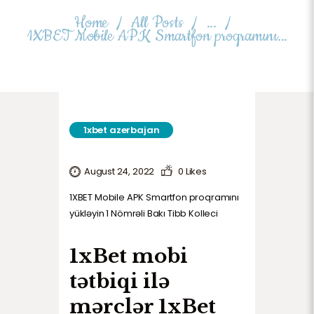
TERMS AND CONDITIONS
Home
All Posts
...
1XBET Mobile APK Smartfon proqramını...
1xbet azerbajan
August 24, 2022
0
Likes
1XBET Mobile APK Smartfon proqramını
yükləyin 1 Nömrəli Bakı Tibb Kolleci
1xBet mobi
tətbiqi ilə
mərclər 1xBet