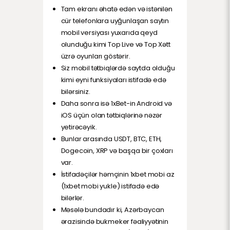
Tam ekranı əhatə edən və istənilən
cür telefonlara uyğunlaşan saytın
mobil versiyası yuxarıda qeyd
olunduğu kimi Top Live və Top Xətt
üzrə oyunları göstərir.
Siz mobil tətbiqlərdə saytda olduğu
kimi eyni funksiyaları istifadə edə
bilərsiniz.
Daha sonra isə 1xBet-in Android və
iOS üçün olan tətbiqlərinə nəzər
yetirəcəyik.
Bunlar arasında USDT, BTC, ETH,
Dogecoin, XRP və başqa bir çoxları
var.
İstifadəçilər həmçinin 1xbet mobi az
(1xbet mobi yukle) istifadə edə
bilərlər.
Məsələ bundadır ki, Azərbaycan
ərazisində bukmeker fəaliyyətinin