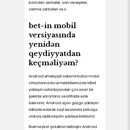
küncdən zərbələr, sarı vərəqələr,
cərimə zərbələri və s.
bet-in mobil
versiyasında
yenidən
qeydiyyatdan
keçməliyəm?
Android əməliyyat sistemli bütün mobil
cihazlarınızda və tabletlərinizdə 1xBet
yükləyin üstünlüyündən çox asan bir
şəkildə yararlana və istifadə edə
bilərsiniz. Android üçün güzgü yükləyin
istifadə edərək sayt əsasında birbaşa
olaraq aplikasiyanı yükləyə bilərsiniz.
Bukmeyker şirkətinin tətbiqini Android