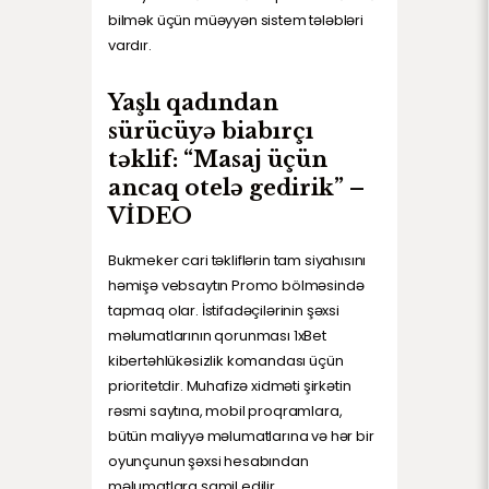
bilmək üçün müəyyən sistem tələbləri
vardır.
Yaşlı qadından
sürücüyə biabırçı
təklif: “Masaj üçün
ancaq otelə gedirik” –
VİDEO
Bukmeker cari təkliflərin tam siyahısını
həmişə vebsaytın Promo bölməsində
tapmaq olar. İstifadəçilərinin şəxsi
məlumatlarının qorunması 1xBet
kibertəhlükəsizlik komandası üçün
prioritetdir. Muhafizə xidməti şirkətin
rəsmi saytına, mobil proqramlara,
bütün maliyyə məlumatlarına və hər bir
oyunçunun şəxsi hesabından
məlumatlara şamil edilir.