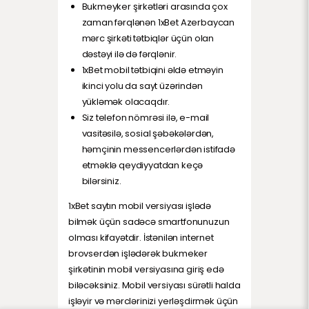
Bukmeyker şirkətləri arasında çox
zaman fərqlənən 1xBet Azerbaycan
mərc şirkəti tətbiqlər üçün olan
dəstəyi ilə də fərqlənir.
1xBet mobil tətbiqini əldə etməyin
ikinci yolu da sayt üzərindən
yükləmək olacaqdır.
Siz telefon nömrəsi ilə, e-mail
vasitəsilə, sosial şəbəkələrdən,
həmçinin messencerlərdən istifadə
etməklə qeydiyyatdan keçə
bilərsiniz.
1xBet saytın mobil versiyası işlədə
bilmək üçün sadəcə smartfonunuzun
olması kifayətdir. İstənilən internet
brovserdən işlədərək bukmeker
şirkətinin mobil versiyasına giriş edə
biləcəksiniz. Mobil versiyası sürətli halda
işləyir və mərclərinizi yerləşdirmək üçün