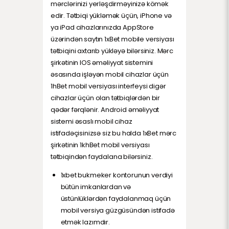
mərclərinizi yerləşdirməyinizə kömək
edir. Tətbiqi yükləmək üçün, iPhone və
ya iPad cihazlarınızda AppStore
üzərindən saytın 1xBet mobile versiyası
tətbiqini axtarıb yükləyə bilərsiniz. Mərc
şirkətinin IOS əməliyyat sistemini
əsasında işləyən mobil cihazlar üçün
1hBet mobil versiyası interfeysi digər
cihazlar üçün olan tətbiqlərdən bir
qədər fərqlənir. Android əməliyyat
sistemi əsaslı mobil cihaz
istifadəçisinizsə siz bu halda 1xBet mərc
şirkətinin 1khBet mobil versiyası
tətbiqindən faydalana bilərsiniz.
1xbet bukmeker kontorunun verdiyi
bütün imkanlardan və
üstünlüklərdən faydalanmaq üçün
mobil versiya güzgüsündən istifadə
etmək lazımdır.