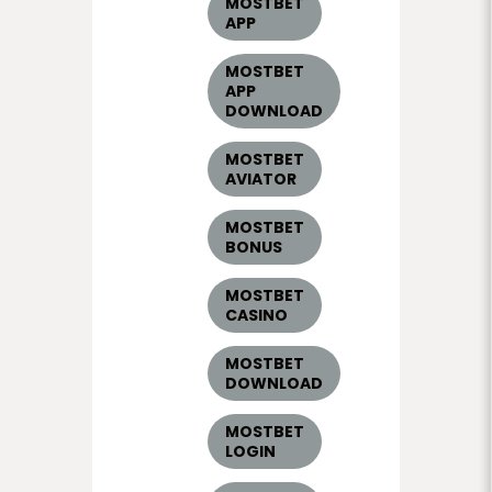
MOSTBET
APP
MOSTBET
APP
DOWNLOAD
MOSTBET
AVIATOR
MOSTBET
BONUS
MOSTBET
CASINO
MOSTBET
DOWNLOAD
MOSTBET
LOGIN