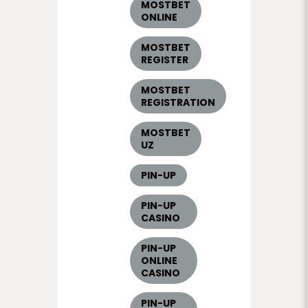
MOSTBET
ONLINE
MOSTBET
REGISTER
MOSTBET
REGISTRATION
MOSTBET
UZ
PIN-UP
PIN-UP
CASINO
PIN-UP
ONLINE
CASINO
PIN-UP