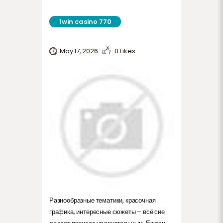
TERMS AND CONDITIONS
1win casino 770
May 17, 2026
0
Likes
Разнообразные тематики, красочная
графика, интересные сюжеты – всё сие