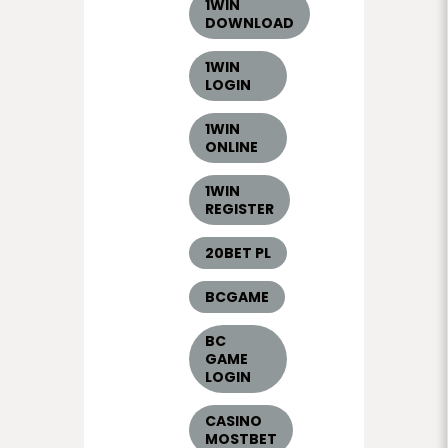
1WIN
DOWNLOAD
1WIN
LOGIN
1WIN
ONLINE
1WIN
REGISTER
20BET PL
BCGAME
BC
GAME
LOGIN
CASINO
MOSTBET