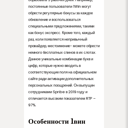
постоянные пользователи 1Win могут
обрести регулярные бонусы за каждое
обновление и воспользоваться
специальными предложениями, такими
как бонус экспресс. Кроме того, каждый
раз, коли появляется непривычный
провайдер, местоимение- можете обрести
немного бесплатных спинов в их слотах.
Данное уникальные комбинации букв и
цифр, которые нужно вводить в
соответствующие поля на официальном
сайте ради активации дополнительных
персональных поощрений. Он выпущен
сотрудниками Spribe в 2019 году и
отличается высоким показателем RTP –
97%.
Особенности 1вин