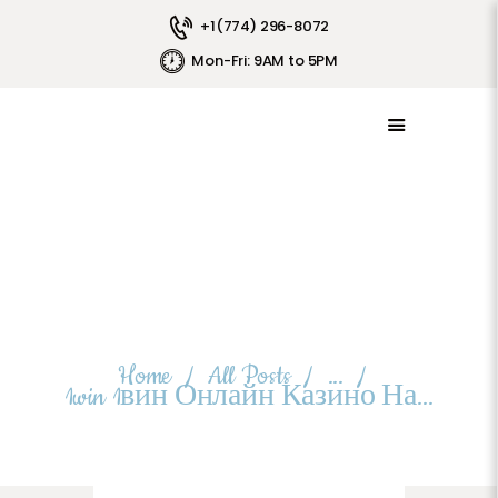
+1(774) 296-8072
LOGIN
Mon-Fri: 9AM to 5PM
HOME
FRANCHISE
SERVICES
EMPLOYEE PORTAL
LABORATORY TESTINGS
1win 1вин Онлайн Казино На
LUXURY HOMES
ADULT FOSTER CARE
Деньги: Регистрация И Вход,
PAYMENTS
Официальный сайт
JOIN OUR TEAM
Home
All Posts
...
CONTACTS
1win 1вин Онлайн Казино На...
ABOUT US
CPR/BLS
PRIVACY POLICY