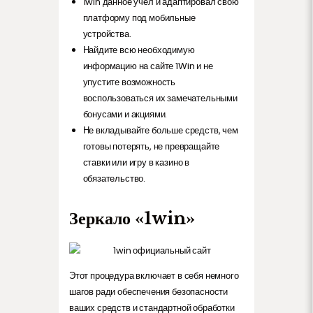
1win данное учёл и адаптировал свою
платформу под мобильные
устройства.
Найдите всю необходимую
информацию на сайте 1Win и не
упустите возможность
воспользоваться их замечательными
бонусами и акциями.
Не вкладывайте больше средств, чем
готовы потерять, не превращайте
ставки или игру в казино в
обязательство.
Зеркало «1win»
Этот процедура включает в себя немного
шагов ради обеспечения безопасности
ваших средств и стандартной обработки