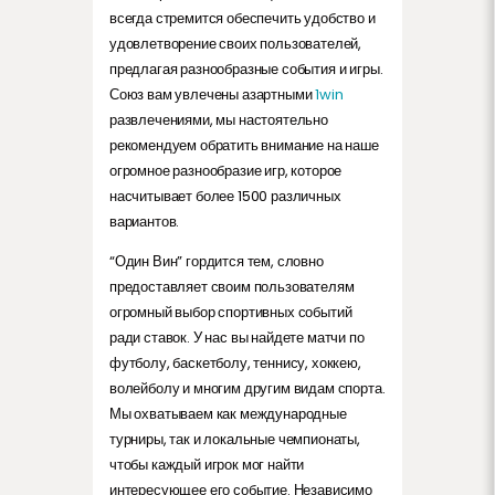
всегда стремится обеспечить удобство и
удовлетворение своих пользователей,
предлагая разнообразные события и игры.
Союз вам увлечены азартными
1win
развлечениями, мы настоятельно
рекомендуем обратить внимание на наше
огромное разнообразие игр, которое
насчитывает более 1500 различных
вариантов.
“Один Вин” гордится тем, словно
предоставляет своим пользователям
огромный выбор спортивных событий
ради ставок. У нас вы найдете матчи по
футболу, баскетболу, теннису, хоккею,
волейболу и многим другим видам спорта.
Мы охватываем как международные
турниры, так и локальные чемпионаты,
чтобы каждый игрок мог найти
интересующее его событие. Независимо