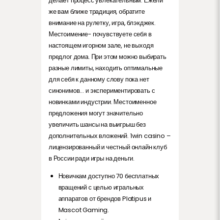
делает процесс увлекательным. Ежели
же вам ближе традиция, обратите
внимание на рулетку, игра, блэкджек.
Местоимение- почувствуете себя в
настоящем игорном зале, не выходя
предлог дома. При этом можно выбирать
разные лимиты, находить оптимальные
для себя к данному слову пока нет
синонимов… и экспериментировать с
новинками индустрии. Местоименное
предложения могут значительно
увеличить шансы на выигрыш без
дополнительных вложений. 1win casino –
лицензированный и честный онлайн клуб
в России ради игры на деньги.
Новичкам доступно 70 бесплатных
вращений с целью игральных
аппаратов от брендов Platipus и
Mascot Gaming.