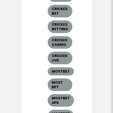
CRICKEX
BET
CRICKEX
BETTING
CRICKEX
CASINO
CRICKEX
LIVE
MOSTBET
MOST
BET
MOSTBET
APK