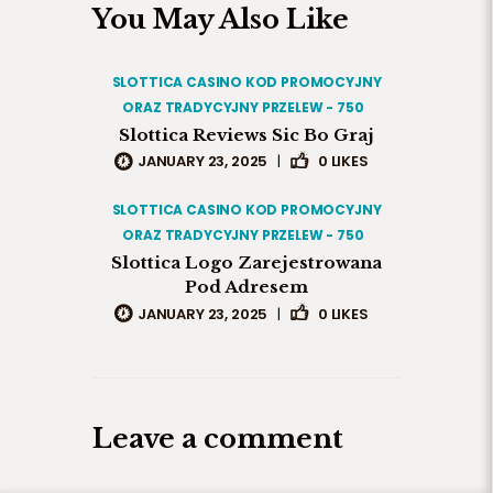
You May Also Like
SLOTTICA CASINO KOD PROMOCYJNY
ORAZ TRADYCYJNY PRZELEW - 750
Slottica Reviews Sic Bo Graj
JANUARY 23, 2025
|
0
LIKES
SLOTTICA CASINO KOD PROMOCYJNY
ORAZ TRADYCYJNY PRZELEW - 750
Slottica Logo Zarejestrowana
Pod Adresem
JANUARY 23, 2025
|
0
LIKES
Leave a comment