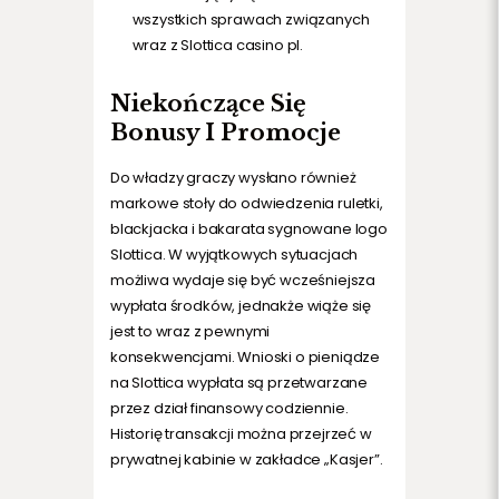
wszystkich sprawach związanych
wraz z Slottica casino pl.
Niekończące Się
Bonusy I Promocje
Do władzy graczy wysłano również
markowe stoły do odwiedzenia ruletki,
blackjacka i bakarata sygnowane logo
Slottica. W wyjątkowych sytuacjach
możliwa wydaje się być wcześniejsza
wypłata środków, jednakże wiąże się
jest to wraz z pewnymi
konsekwencjami. Wnioski o pieniądze
na Slottica wypłata są przetwarzane
przez dział finansowy codziennie.
Historię transakcji można przejrzeć w
prywatnej kabinie w zakładce „Kasjer”.