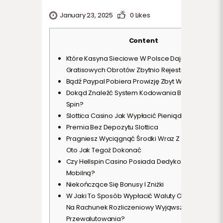
TERMS AND CONDITIONS
January 23, 2025
0
Likes
Content
Które Kasyna Sieciowe W Polsce Dają Najwięcej
Gratisowych Obrotów Zbytnio Rejestrację?
Bądź Paypal Pobiera Prowizję Zbyt Wypłatę?
Dokąd Znaleźć System Kodowania Bonusowy Hel
Spin?
Slottica Casino Jak Wypłacić Pieniądze Ebop
Premia Bez Depozytu Slottica
Pragniesz Wyciągnąć Środki Wraz Z Ike Albo Ikze
Oto Jak Tegoż Dokonać
Czy Hellspin Casino Posiada Dedykowaną Aplikac
Mobilną?
Niekończące Się Bonusy I Zniżki
W Jaki To Sposób Wypłacić Waluty Obce Z Paypa
Na Rachunek Rozliczeniowy Wyjąwszy
Przewalutowania?