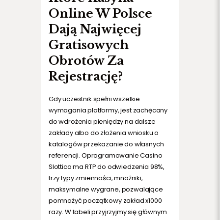
Online W Polsce
Dają Najwięcej
Gratisowych
Obrotów Za
Rejestrację?
Gdy uczestnik spełni wszelkie
wymagania platformy, jest zachęcany
do wdrożenia pieniędzy na dalsze
zakłady albo do złożenia wniosku o
katalogów przekazanie do własnych
referencji. Oprogramowanie Casino
Slottica ma RTP do odwiedzenia 98%,
trzy typy zmienności, mnożniki,
maksymalne wygrane, pozwalające
pomnożyć początkowy zakład x1000
razy. W tabeli przyjrzyjmy się głównym