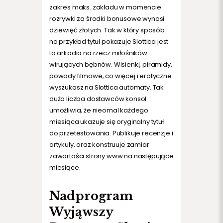
zakres maks. zakładu w momencie
rozrywki za środki bonusowe wynosi
dziewięć złotych. Tak w który sposób
na przykład tytuł pokazuje Slottica jest
to arkadia na rzecz miłośników
wirujących bębnów. Wisienki, piramidy,
powody filmowe, co więcej i erotyczne
wyszukasz na Slottica automaty. Tak
duża liczba dostawców konsol
umożliwia, że nieomal każdego
miesiąca ukazuje się oryginalny tytuł
do przetestowania. Publikuje recenzje i
artykuły, oraz konstruuje zamiar
zawartości strony www na następujące
miesiące.
Nadprogram
Wyjąwszy