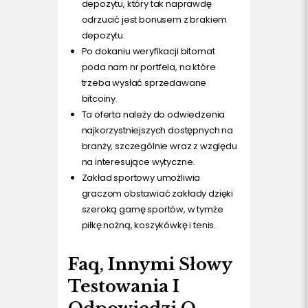
depozytu, który tak naprawdę
odrzucić jest bonusem z brakiem
depozytu.
Po dokaniu weryfikacji bitomat
poda nam nr portfela, na które
trzeba wysłać sprzedawane
bitcoiny.
Ta oferta należy do odwiedzenia
najkorzystniejszych dostępnych na
branży, szczególnie wraz z względu
na interesujące wytyczne.
Zakład sportowy umożliwia
graczom obstawiać zakłady dzięki
szeroką gamę sportów, w tymże
piłkę nożną, koszykówkę i tenis.
Faq, Innymi Słowy
Testowania I