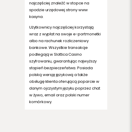
najczęściej znaleźć w stopce na
spodzie urzędowej strony www
kasyna.
Użytkownicy najczęściej korzystają
wraz z wypłat na swoje e-portmonetki
albo na rachunek rozliczeniowy
bankowe. Wszystkie transakcje
podlegają w Slottica Casino
szyfrowaniu, gwarantując najwyższy
stopień bezpieczeństwa. Posiada
polską wersję językową a także
obsługę klienta oferującą poparcie w
danym ojczystym języku poprzez chat
w żywo, email oraz polski numer
komórkowy.