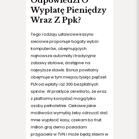
Odpowiedzi O
Wypłatę Pieniędzy
Wraz Z Ppk?
Tego rodzaju ustawowe kasyno
sieciowe proponuje bogaty wybór
komputerów, obejmujących
najnowsze automaty i tradycyjne
zabawy stołowe, dostępne na
najwyższe stawki. Bonus powitalny
obejmuje w tym miejscu tysiąc pięćset
PLN od wpłaty i aż 300 bezpłatnych
spinów. W praktyce określa to, że wraz
z platformy korzystać mogą tylko
osoby pełnoletnie. Ciekawe jakie
możliwości wymyślą żeby odrzucić dać
mnie wypłacić kasy, czekam bo fruit
million graj demo posiadam
przyjaciela w TVN i może będą sławni w