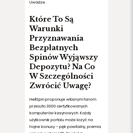
Uwadze.
Które To Są
Warunki
Przyznawania
Bezpłatnych
Spinów Wyjąwszy
Depozytu? Na Co
W Szczególności
Zwrócić Uwagę?
HellSpin proponuje własnym fanom
przeszło 3000 certyfikowanych
komputerów kasynowych. Każdy
użytkownik portalu może liczyć na
hojne bonusy – pęk powitalny, premia