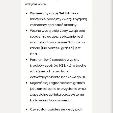
witrynie www.
Wybieramy opcję Sell Bitcoin, a
następnie podajmy kwotę, zbyt jaką
zechcemy sprzedać bitcoiny.
Ważne wydaje się, żeby wziąć pod
spodem uwagę przeliczenie, jeśli
waluta konta w kasynie Slotica i na
karcie (lub portfelu gracza) jest
inna.
Pora omówić sposoby wypłaty
środków spośród IKZE, które trochę
różnią się od czasu tych
dotyczących konta bankowego IKE.
Najczęściej zagadnieniem gracza
jest zamierzenie skorzystania wraz
z specjalnego linka bądź systemu
kodowania bonusowego.
Czy zastanawiałeś się kiedyś, jak