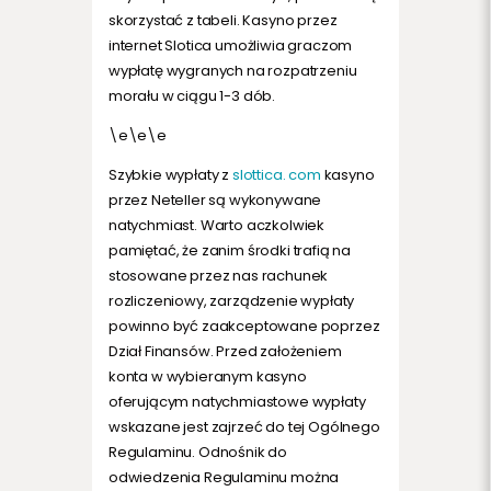
skorzystać z tabeli. Kasyno przez
internet Slotica umożliwia graczom
wypłatę wygranych na rozpatrzeniu
morału w ciągu 1-3 dób.
\e\e\e
Szybkie wypłaty z
slottica. com
kasyno
przez Neteller są wykonywane
natychmiast. Warto aczkolwiek
pamiętać, że zanim środki trafią na
stosowane przez nas rachunek
rozliczeniowy, zarządzenie wypłaty
powinno być zaakceptowane poprzez
Dział Finansów. Przed założeniem
konta w wybieranym kasyno
oferującym natychmiastowe wypłaty
wskazane jest zajrzeć do tej Ogólnego
Regulaminu. Odnośnik do
odwiedzenia Regulaminu można