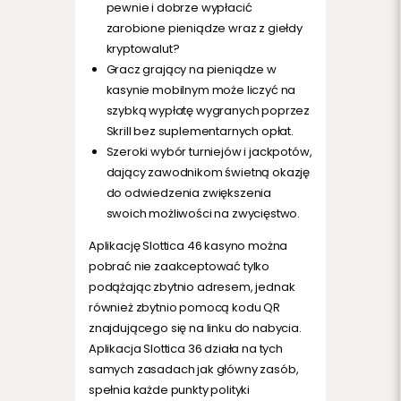
pewnie i dobrze wypłacić
zarobione pieniądze wraz z giełdy
kryptowalut?
Gracz grający na pieniądze w
kasynie mobilnym może liczyć na
szybką wypłatę wygranych poprzez
Skrill bez suplementarnych opłat.
Szeroki wybór turniejów i jackpotów,
dający zawodnikom świetną okazję
do odwiedzenia zwiększenia
swoich możliwości na zwycięstwo.
Aplikację Slottica 46 kasyno można
pobrać nie zaakceptować tylko
podążając zbytnio adresem, jednak
również zbytnio pomocą kodu QR
znajdującego się na linku do nabycia.
Aplikacja Slottica 36 działa na tych
samych zasadach jak główny zasób,
spełnia każde punkty polityki