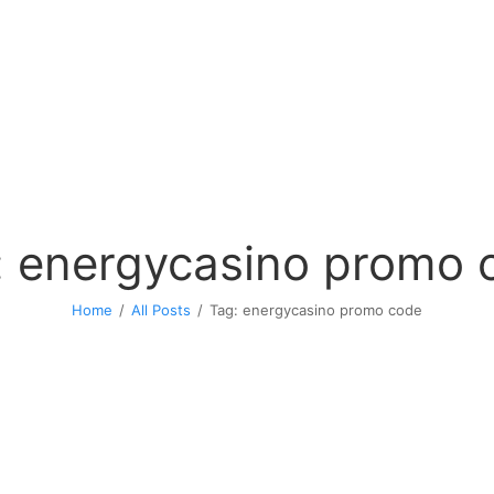
: energycasino promo 
Home
All Posts
Tag: energycasino promo code