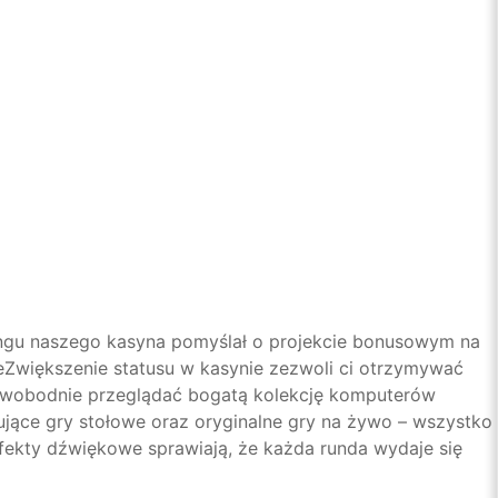
tingu naszego kasyna pomyślał o projekcie bonusowym na
eZwiększenie statusu w kasynie zezwoli ci otrzymywać
z swobodnie przeglądać bogatą kolekcję komputerów
jące gry stołowe oraz oryginalne gry na żywo – wszystko
fekty dźwiękowe sprawiają, że każda runda wydaje się