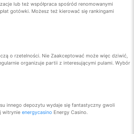
yzacje lub też współpraca spośród renomowanymi
łat gotówki. Możesz też kierować się rankingami
czą o rzetelności. Nie Zaakceptować może więc dziwić,
ularnie organizuje partii z interesującymi pulami. Wybór
su innego depozytu wydaje się fantastyczny gwoli
j witrynie
energycasino
Energy Casino.