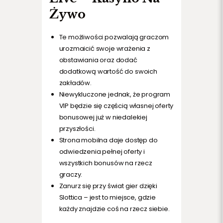
Żywo
Te możliwości pozwalają graczom
urozmaicić swoje wrażenia z
obstawiania oraz dodać
dodatkową wartość do swoich
zakładów.
Niewykluczone jednak, że program
VIP będzie się częścią własnej oferty
bonusowej już w niedalekiej
przyszłości.
Strona mobilna daje dostęp do
odwiedzenia pełnej oferty i
wszystkich bonusów na rzecz
graczy.
Zanurz się przy świat gier dzięki
Slottica – jest to miejsce, gdzie
każdy znajdzie coś na rzecz siebie.