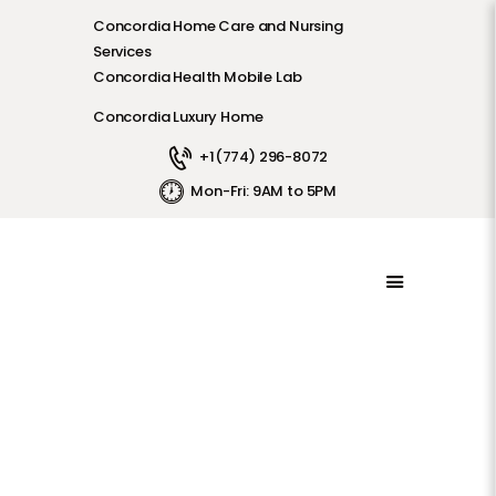
Concordia Home Care and Nursing
Services
LOGIN
Concordia Health Mobile Lab
HOME
Concordia Luxury Home
FRANCHISE
SERVICES
+1(774) 296-8072
EMPLOYEE PORTAL
Mon-Fri: 9AM to 5PM
LABORATORY TESTINGS
LUXURY HOMES
ADULT FOSTER CARE
PAYMENTS
JOIN OUR TEAM
CONTACTS
Slottica Casino ᐉ Oficjalna
ABOUT US
CPR/BLS
Strona, Zagraj Za Darmo
PRIVACY POLICY
Online