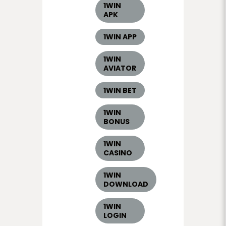
1WIN
APK
1WIN APP
1WIN
AVIATOR
1WIN BET
1WIN
BONUS
1WIN
CASINO
1WIN
DOWNLOAD
1WIN
LOGIN