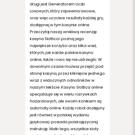
drugi jest Generatorem Liczb
Losowych, który zapewnia losowe,
oraz więc uczciwe rezultaty każdej gry,
dostępnej w tym kasynie online.
Przeczytaj naszą wnikliwą recenzję
kasyna Slottica i poznaj jego
największe korzyści oraz kilka wad,
których, jak każde polskie kasyno
online, także i owo się nie ustrzegło. W
dowolnym czasie możesz przejść pod
stronę kasyna, przez kliknięcie jednego
wraz z widocznych odnośników w
naszym tekście. Kasyno Slottica online
specjalizuje się w wielu rozrywkach
hazardowych, ale swoim konikiem są
automaty online. Każdy robot dostępny
jest również w polskiej wydaniu
językowej i posiada polskojęzyczną
instrukcję. Mało tego, wszystkie sloty