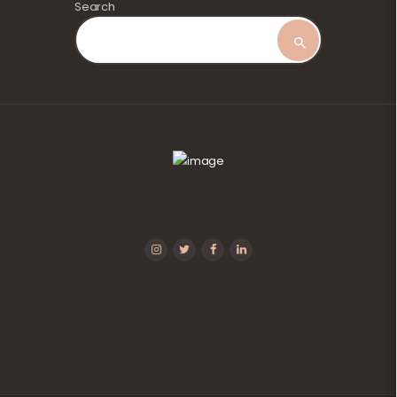
Search