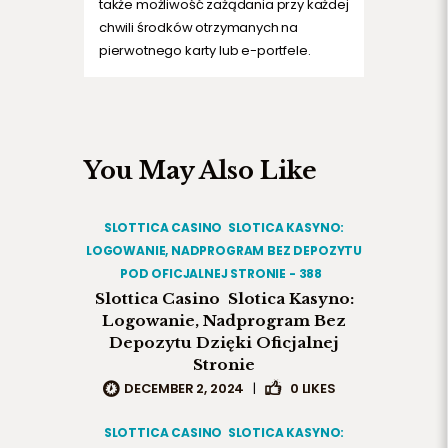
także możliwość zażądania przy każdej
chwili środków otrzymanych na
pierwotnego karty lub e-portfele.
You May Also Like
SLOTTICA CASINO ️ SLOTICA KASYNO:
LOGOWANIE, NADPROGRAM BEZ DEPOZYTU
POD OFICJALNEJ STRONIE - 388
Slottica Casino ️ Slotica Kasyno:
Logowanie, Nadprogram Bez
Depozytu Dzięki Oficjalnej
Stronie
DECEMBER 2, 2024
|
0
LIKES
SLOTTICA CASINO ️ SLOTICA KASYNO: