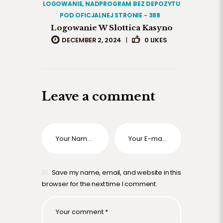
LOGOWANIE, NADPROGRAM BEZ DEPOZYTU
POD OFICJALNEJ STRONIE - 388
Logowanie W Slottica Kasyno
DECEMBER 2, 2024
|
0
LIKES
Leave a comment
Save my name, email, and website in this
browser for the next time I comment.