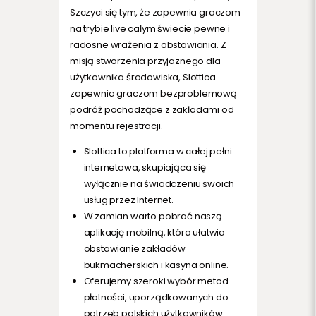
Szczyci się tym, że zapewnia graczom
na trybie live całym świecie pewne i
radosne wrażenia z obstawiania. Z
misją stworzenia przyjaznego dla
użytkownika środowiska, Slottica
zapewnia graczom bezproblemową
podróż pochodzące z zakładami od
momentu rejestracji.
Slottica to platforma w całej pełni
internetowa, skupiająca się
wyłącznie na świadczeniu swoich
usług przez Internet.
W zamian warto pobrać naszą
aplikację mobilną, która ułatwia
obstawianie zakładów
bukmacherskich i kasyna online.
Oferujemy szeroki wybór metod
płatności, uporządkowanych do
potrzeb polskich użytkowników.