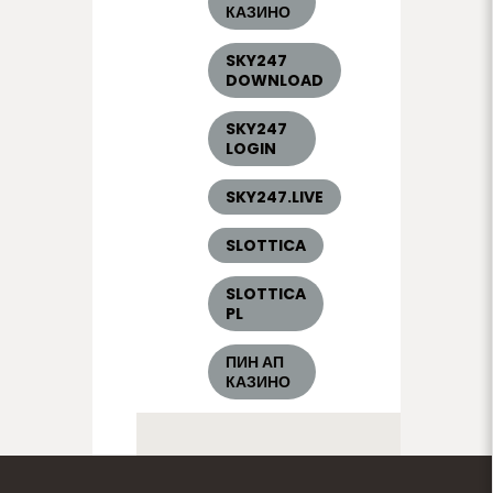
КАЗИНО
SKY247
DOWNLOAD
SKY247
LOGIN
SKY247.LIVE
SLOTTICA
SLOTTICA
PL
ПИН АП
КАЗИНО