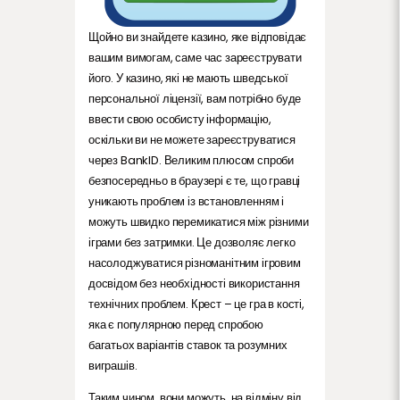
Щойно ви знайдете казино, яке відповідає
вашим вимогам, саме час зареєструвати
його. У казино, які не мають шведської
персональної ліцензії, вам потрібно буде
ввести свою особисту інформацію,
оскільки ви не можете зареєструватися
через BankID. Великим плюсом спроби
безпосередньо в браузері є те, що гравці
уникають проблем із встановленням і
можуть швидко перемикатися між різними
іграми без затримки. Це дозволяє легко
насолоджуватися різноманітним ігровим
досвідом без необхідності використання
технічних проблем. Крест – це гра в кості,
яка є популярною перед спробою
багатьох варіантів ставок та розумних
виграшів.
Таким чином, вони можуть, на відміну від