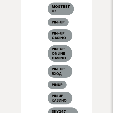
MOSTBET
UZ
PIN-UP
PIN-UP
CASINO
PIN-UP
ONLINE
CASINO
PIN-UP
ВХОД
PINUP
PIN UP
КАЗИНО
SKY247