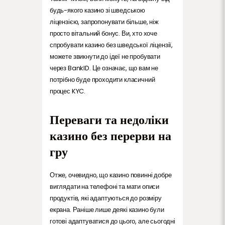
будь-якого казино зі шведською
ліцензією, запропонувати більше, ніж
просто вітальний бонус. Ви, хто хоче
спробувати казино без шведської ліцензії,
можете звикнути до ідеї не пробувати
через BankID. Це означає, що вам не
потрібно буде проходити класичний
процес KYC.
Переваги та недоліки
казино без перерви на
гру
Отже, очевидно, що казино повинні добре
виглядати на телефоні та мати описи
продуктів, які адаптуються до розміру
екрана. Раніше лише деякі казино були
готові адаптуватися до цього, але сьогодні