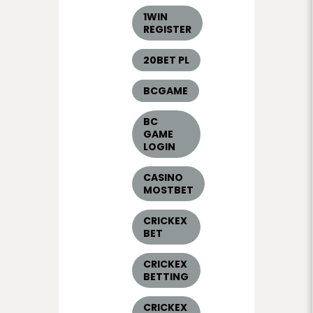
1WIN
REGISTER
20BET PL
BCGAME
BC
GAME
LOGIN
CASINO
MOSTBET
CRICKEX
BET
CRICKEX
BETTING
CRICKEX