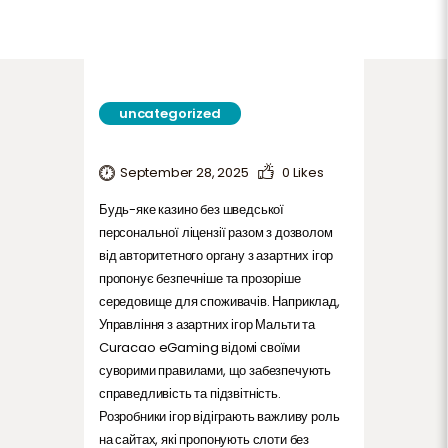
TERMS AND CONDITIONS
uncategorized
September 28, 2025
0
Likes
Будь-яке казино без шведської
персональної ліцензії разом з дозволом
від авторитетного органу з азартних ігор
пропонує безпечніше та прозоріше
середовище для споживачів. Наприклад,
Управління з азартних ігор Мальти та
Curacao eGaming відомі своїми
суворими правилами, що забезпечують
справедливість та підзвітність.
Розробники ігор відіграють важливу роль
на сайтах, які пропонують слоти без