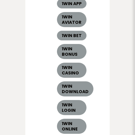
1WIN APP
1WIN
AVIATOR
1WIN BET
1WIN
BONUS
1WIN
CASINO
1WIN
DOWNLOAD
1WIN
LOGIN
1WIN
ONLINE