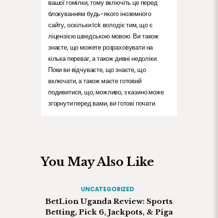
вашої гомілки, тому включіть це перед
блокуванням будь-якого іноземного
сайту, оскільки Ick володіє тим, що є
ліцензією шведською мовою. Ви також
знаєте, що можете розраховувати на
кілька переваг, а також дивні недоліки.
Поки ви відчуваєте, що знаєте, що
включати, а також маєте готовий
подивитися, що, можливо, з казино може
згорнути перед вами, ви готові почати.
You May Also Like
UNCATEGORIZED
BetLion Uganda Review: Sports
Betting, Pick 6, Jackpots, & Piga