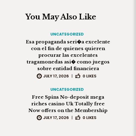
You May Also Like
UNCATEGORIZED
Esa propaganda seri�a excelente
con el fin de quienes quieren
procurar las excelentes
tragamonedas asi� como juegos
sobre entidad financiera
JULY 17, 2026
|
0
LIKES
UNCATEGORIZED
Free Spins No-deposit mega
riches casino Uk Totally free
Now offers on the Membership
JULY 17, 2026
|
0
LIKES