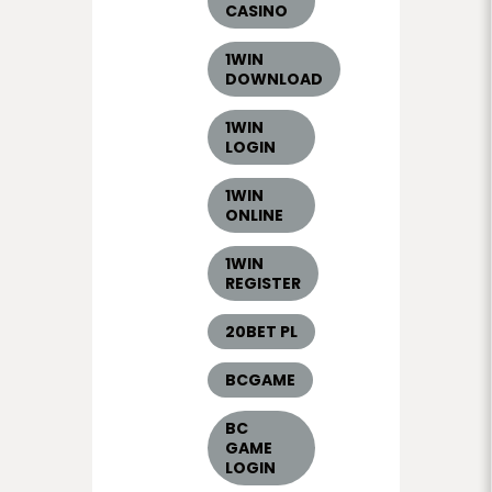
CASINO
1WIN
DOWNLOAD
1WIN
LOGIN
1WIN
ONLINE
1WIN
REGISTER
20BET PL
BCGAME
BC
GAME
LOGIN