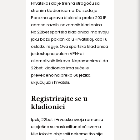
Hrvatska i dalje trenira strogoću sa
stranim kladionicama. Do sada je
Porezna uprava blokirala preko 200 IP
adresa raznih inozemnih kladionica.
No 22bet sportska kladionica ima svoju
jaku bazu poklonika u Hrvatskoj, kao i u
ostatku regije. Ova sportska kladionica
je dostupna putem VPN-a i
alternativnih linkova. Napomenimo i da
22bet-kladionica ima sučelje
prevedeno na preko 60 jezika,
uključujući i hrvatski.
Registrirajte se u
kladionici
Ipak, 22bet i Hrvatska svoju romansu
uspješno su nastavili unatoč svemu.
Nije lako to objasniti nekome tko nije