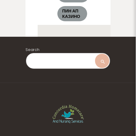
ПИН АП
КАЗИНО
Search