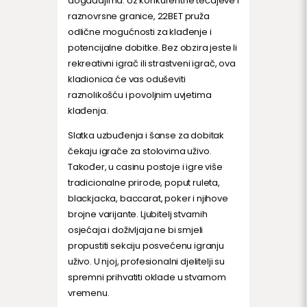
događajima. Uz konkurentne tečajeve i
raznovrsne granice, 22BET pruža
odlične mogućnosti za klađenje i
potencijalne dobitke. Bez obzira jeste li
rekreativni igrač ili strastveni igrač, ova
kladionica će vas oduševiti
raznolikošću i povoljnim uvjetima
klađenja.
Slatka uzbuđenja i šanse za dobitak
čekaju igrače za stolovima uživo.
Također, u casinu postoje i igre više
tradicionalne prirode, poput ruleta,
blackjacka, baccarat, poker i njihove
brojne varijante. Ljubitelj stvarnih
osjećaja i doživljaja ne bi smjeli
propustiti sekciju posvećenu igranju
uživo. U njoj, profesionalni djelitelji su
spremni prihvatiti oklade u stvarnom
vremenu.