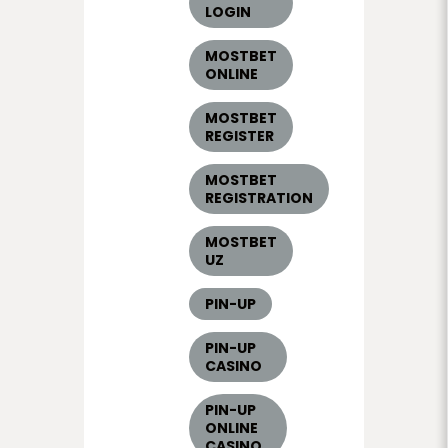
LOGIN
MOSTBET
ONLINE
MOSTBET
REGISTER
MOSTBET
REGISTRATION
MOSTBET
UZ
PIN-UP
PIN-UP
CASINO
PIN-UP
ONLINE
CASINO