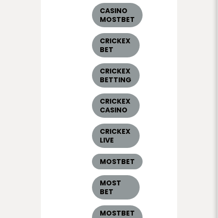
CASINO
MOSTBET
CRICKEX
BET
CRICKEX
BETTING
CRICKEX
CASINO
CRICKEX
LIVE
MOSTBET
MOST
BET
MOSTBET